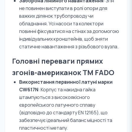
Заборона лінійного навантаження
: Згін
не повинен виступати в ролі опори для
важких ділянок трубопроводу чи
обладнання. Усі насоси та колектори
повинні фіксуватися на стінах за допомогою
індивідуальних кронштейнів, щоб зняти
статичне навантаження з різьбового вузла.
Головні переваги прямих
згонів-американок TM FADO
Використання первинної латуні марки
CW617N
: Корпус та накидна гайка
штампуються з високоякісного
європейського латунного сплаву
(відповідно до стандарту EN 12165), що
забезпечує ідеальний баланс міцності та
пластичності металу.