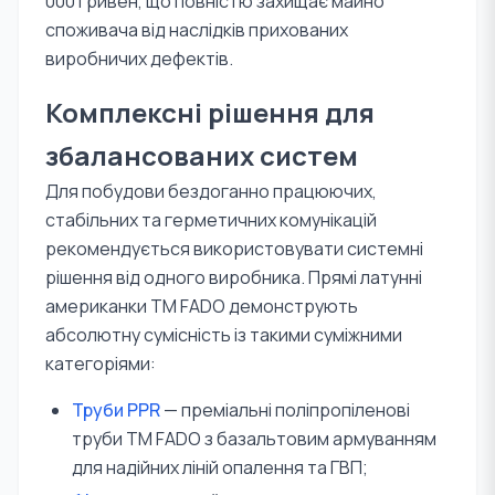
000 гривен, що повністю захищає майно
споживача від наслідків прихованих
виробничих дефектів.
Комплексні рішення для
збалансованих систем
Для побудови бездоганно працюючих,
стабільних та герметичних комунікацій
рекомендується використовувати системні
рішення від одного виробника. Прямі латунні
американки TM FADO демонструють
абсолютну сумісність із такими суміжними
категоріями:
Труби PPR
— преміальні поліпропіленові
труби TM FADO з базальтовим армуванням
для надійних ліній опалення та ГВП;