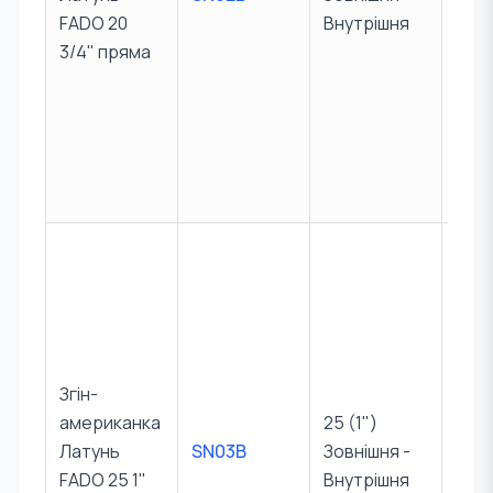
FADO 20
Внутрішня
х ко
3/4" пряма
та
під
я
маг
их ф
ХВП
Вик
уєть
під
я
цир
Згін-
их н
американка
25 (1")
кол
Латунь
SN03B
Зовнішня -
х ба
FADO 25 1"
Внутрішня
теп