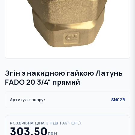
Згін з накидною гайкою Латунь
FADO 20 3/4" прямий
Артикул товару:
SN02B
РОЗДРІБНА ЦІНА З ПДВ (
ЗА 1 ШТ.
)
303.50
грн