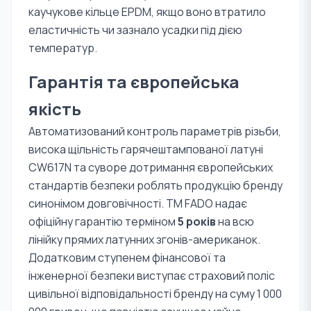
каучукове кільце EPDM, якщо воно втратило
еластичність чи зазнало усадки під дією
температур.
Гарантія та європейська
якість
Автоматизований контроль параметрів різьби,
висока щільність гарячештампованої латуні
CW617N та суворе дотримання європейських
стандартів безпеки роблять продукцію бренду
синонімом довговічності. TM FADO надає
офіційну гарантію терміном
5 років
на всю
лінійку прямих латунних згонів-американок.
Додатковим ступенем фінансової та
інженерної безпеки виступає страховий поліс
цивільної відповідальності бренду на суму 1 000