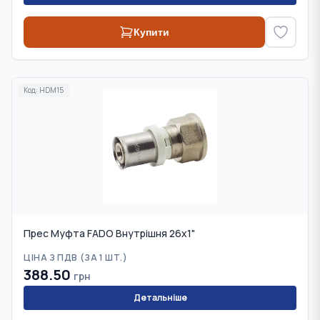
Купити
Код:
HDM15
Прес Муфта FADO Внутрішня 26х1"
ЦІНА З ПДВ (
ЗА 1 ШТ.
)
388.50
грн
Детальніше