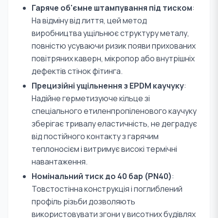
Гаряче об'ємне штампування під тиском
:
На відміну від лиття, цей метод
виробництва ущільнює структуру металу,
повністю усуваючи ризик появи прихованих
повітряних каверн, мікропор або внутрішніх
дефектів стінок фітинга.
Прецизійні ущільнення з EPDM каучуку
:
Надійне герметизуюче кільце зі
спеціального етиленпропіленового каучуку
зберігає тривалу еластичність, не деградує
від постійного контакту з гарячим
теплоносієм і витримує високі термічні
навантаження.
Номінальний тиск до 40 бар (PN40)
:
Товстостінна конструкція і поглиблений
профіль різьби дозволяють
використовувати згони у висотних будівлях