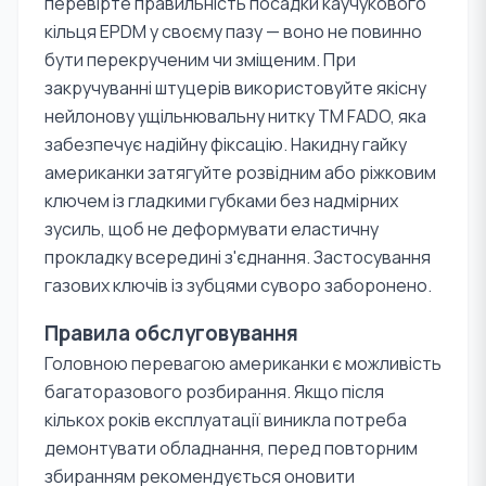
перевірте правильність посадки каучукового
кільця EPDM у своєму пазу — воно не повинно
бути перекрученим чи зміщеним. При
закручуванні штуцерів використовуйте якісну
нейлонову ущільнювальну нитку TM FADO, яка
забезпечує надійну фіксацію. Накидну гайку
американки затягуйте розвідним або ріжковим
ключем із гладкими губками без надмірних
зусиль, щоб не деформувати еластичну
прокладку всередині з'єднання. Застосування
газових ключів із зубцями суворо заборонено.
Правила обслуговування
Головною перевагою американки є можливість
багаторазового розбирання. Якщо після
кількох років експлуатації виникла потреба
демонтувати обладнання, перед повторним
збиранням рекомендується оновити