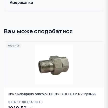
Американка
Вам може сподобатися
Код:
SN05
Згін з накидною гайкою НІКЕЛЬ FADO 40 1*1/2" прямий
ЦІНА З ПДВ (
ЗА 1 ШТ.
)
1940.50