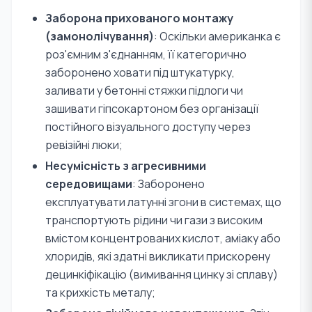
Заборона прихованого монтажу
(замонолічування)
: Оскільки американка є
роз'ємним з'єднанням, її категорично
заборонено ховати під штукатурку,
заливати у бетонні стяжки підлоги чи
зашивати гіпсокартоном без організації
постійного візуального доступу через
ревізійні люки;
Несумісність з агресивними
середовищами
: Заборонено
експлуатувати латунні згони в системах, що
транспортують рідини чи гази з високим
вмістом концентрованих кислот, аміаку або
хлоридів, які здатні викликати прискорену
децинкіфікацію (вимивання цинку зі сплаву)
та крихкість металу;