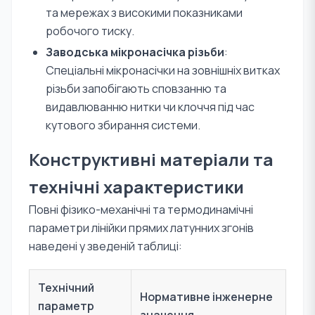
та мережах з високими показниками
робочого тиску.
Заводська мікронасічка різьби
:
Спеціальні мікронасічки на зовнішніх витках
різьби запобігають сповзанню та
видавлюванню нитки чи клоччя під час
кутового збирання системи.
Конструктивні матеріали та
технічні характеристики
Повні фізико-механічні та термодинамічні
параметри лінійки прямих латунних згонів
наведені у зведеній таблиці:
Технічний
Нормативне інженерне
параметр