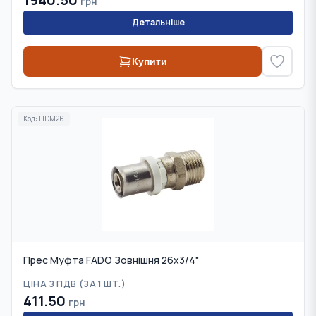
грн
Детальніше
Купити
Код:
HDM26
Прес Муфта FADO Зовнішня 26x3/4"
ЦІНА З ПДВ (
ЗА 1 ШТ.
)
411.50
грн