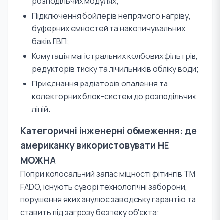
розподільчих модулях;
Підключення бойлерів непрямого нагріву,
буферних ємностей та накопичувальних
баків ГВП;
Комутація магістральних колбових фільтрів,
редукторів тиску та лічильників обліку води;
Приєднання радіаторів опалення та
колекторних блок-систем до розподільчих
ліній.
Категоричні інженерні обмеження: де
американку використовувати НЕ
МОЖНА
Попри колосальний запас міцності фітингів TM
FADO, існують суворі технологічні заборони,
порушення яких анулює заводську гарантію та
ставить під загрозу безпеку об'єкта: