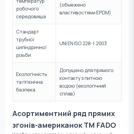
температур
(обмежено
робочого
властивостями EPDM)
середовища
Стандарт
трубної
UNI EN ISO 228-1:2003
циліндричної
різьби
Допущено для прямого
Екологічність
контакту з питною
та гігієнічна
водою (екологічний
безпека
сплав)
Асортиментний ряд прямих
згонів-американок TM FADO