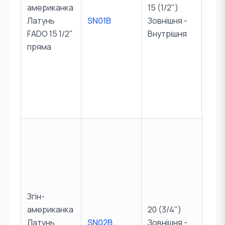
води
американка
15 (1/2")
наст
Латунь
SN01B
Зовнішня -
раді
FADO 15 1/2"
Внутрішня
нев
пряма
кол
філь
та
змі
х вуз
Опт
е рі
для
обв'
наст
Згін-
дво
американка
20 (3/4")
их к
Латунь
SN02B
Зовнішня -
рад