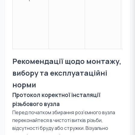
поту
буф
ємн
та
гідр
к.
Рекомендації щодо монтажу,
вибору та експлуатаційні
норми
Протокол коректної інсталяції
різьбового вузла
Перед початком збирання роз'ємного вузла
переконайтеся в чистоті витків різьби,
відсутності бруду або стружки. Візуально