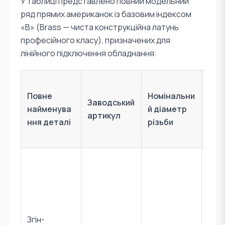
У таблиці представлено повний модельний
ряд прямих американок із базовим індексом
«B» (Brass — чиста конструкційна латунь
професійного класу), призначених для
лінійного підключення обладнання:
Сце
Повне
Номінальни
інж
Заводський
найменува
й діаметр
о
артикул
ння деталі
різьби
зас
ня
Зас
ться
під
я п
лічи
Згін-