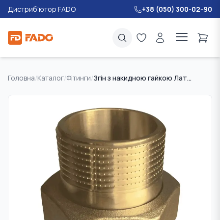
Дистриб'ютор FADO
+38 (050) 300-02-90
Головна
/
Каталог
/
Фітинги
/
Згін з накидною гайкою Латунь FADO 20 3/4" прямий