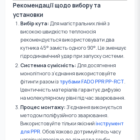
Рекомендації щодо вибору та
установки
Вибір кута:
Для магістральних ліній з
високою швидкістю теплоносія
рекомендується використовувати два
кутника 45° замість одного 90°. Це зменшує
гідродинамічний удар при запуску системи.
Системна сумісність:
Для досягнення
монолітного з’єднання використовуйте
фітинги разом із
трубами FADO PPR PP-RCT
.
Ідентичність матеріалів гарантує дифузію
на молекулярному рівні під час зварювання.
Процес монтажу:
З’єднання виконується
методом поліфузійного зварювання.
Використовуйте тільки якісний
інструмент
для PPR
. Обов’язково дотримуйтесь часу
нагріву відповідно до діаметра труби.