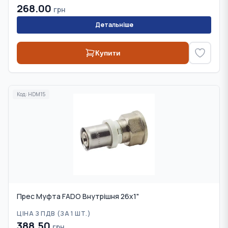
268.00
грн
Детальніше
Купити
Код:
HDM15
Прес Муфта FADO Внутрішня 26х1"
ЦІНА З ПДВ (
ЗА 1 ШТ.
)
388.50
грн