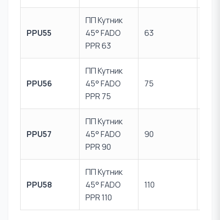
ПП Кутник
Пер
PPU55
45° FADO
63
PPR
PPR 63
ПП Кутник
Пер
PPU56
45° FADO
75
PPR
PPR 75
ПП Кутник
Пер
PPU57
45° FADO
90
PPR
PPR 90
ПП Кутник
Пер
PPU58
45° FADO
110
PPR
PPR 110