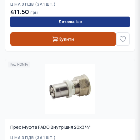
ЦІНА З ПДВ (
ЗА 1 ШТ.
)
411.50
грн
Детальніше
Купити
Код:
HDM14
Прес Муфта FADO Внутрішня 20х3/4"
ЦІНА З ПДВ (
ЗА 1 ШТ.
)