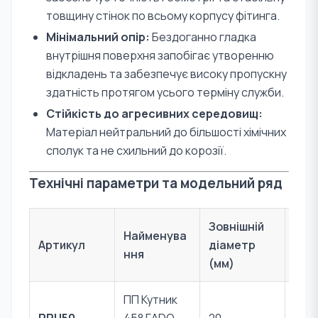
товщину стінок по всьому корпусу фітинга.
Мінімальний опір:
Бездоганно гладка
внутрішня поверхня запобігає утворенню
відкладень та забезпечує високу пропускну
здатність протягом усього терміну служби.
Стійкість до агресивних середовищ:
Матеріал нейтральний до більшості хімічних
сполук та не схильний до корозії.
Технічні параметри та модельний ряд
Зовнішній
Найменува
Артикул
діаметр
Мат
ння
(мм)
ПП Кутник
Пер