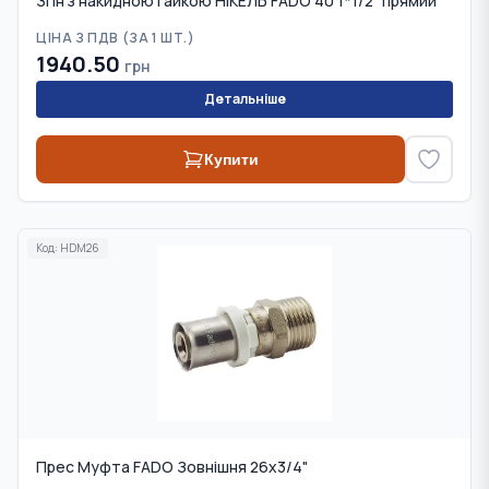
Згін з накидною гайкою НІКЕЛЬ FADO 40 1*1/2" прямий
ЦІНА З ПДВ (
ЗА 1 ШТ.
)
1940.50
грн
Детальніше
Купити
Код:
HDM26
Прес Муфта FADO Зовнішня 26x3/4"