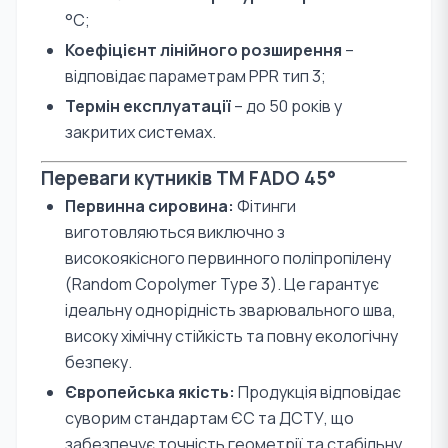
°С;
Коефіцієнт лінійного розширення
–
відповідає параметрам PPR тип 3;
Термін експлуатації
– до 50 років у
закритих системах.
Переваги кутників TM FADO 45°
Первинна сировина:
Фітинги
виготовляються виключно з
високоякісного первинного поліпропілену
(Random Copolymer Type 3). Це гарантує
ідеальну однорідність зварювального шва,
високу хімічну стійкість та повну екологічну
безпеку.
Європейська якість:
Продукція відповідає
суворим стандартам ЄС та ДСТУ, що
забезпечує точність геометрії та стабільну