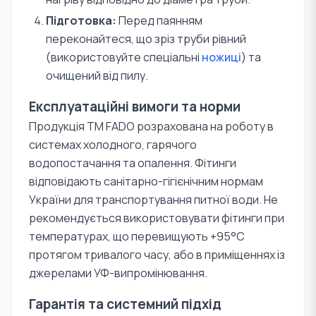
Підготовка:
Перед паянням
переконайтеся, що зріз труби рівний
(використовуйте спеціальні
ножиці
) та
очищений від пилу.
Експлуатаційні вимоги та норми
Продукція TM FADO розрахована на роботу в
системах холодного, гарячого
водопостачання та опалення. Фітинги
відповідають санітарно-гігієнічним нормам
України для транспортування питної води. Не
рекомендується використовувати фітинги при
температурах, що перевищують +95°С
протягом тривалого часу, або в приміщеннях із
джерелами УФ-випромінювання.
Гарантія та системний підхід