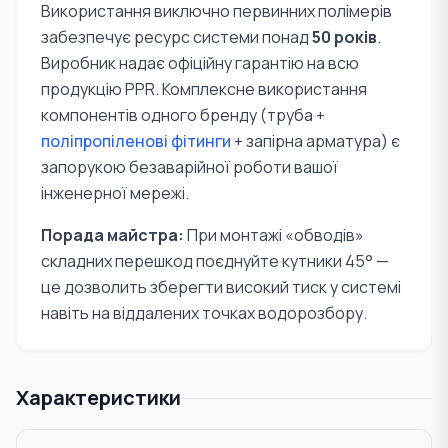
Використання виключно первинних полімерів
забезпечує ресурс системи понад
50 років
.
Виробник надає офіційну гарантію на всю
продукцію PPR. Комплексне використання
компонентів одного бренду (труба +
поліпропіленові фітинги
+ запірна арматура) є
запорукою безаварійної роботи вашої
інженерної мережі.
Порада майстра:
При монтажі «обводів»
складних перешкод поєднуйте кутники 45° —
це дозволить зберегти високий тиск у системі
навіть на віддалених точках водорозбору.
Характеристики