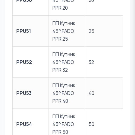
PPU50
45° FADO
20
PPR
PPR 20
ПП Кутник
Пер
PPU51
45° FADO
25
PPR
PPR 25
ПП Кутник
Пер
PPU52
45° FADO
32
PPR
PPR 32
ПП Кутник
Пер
PPU53
45° FADO
40
PPR
PPR 40
ПП Кутник
Пер
PPU54
45° FADO
50
PPR
PPR 50