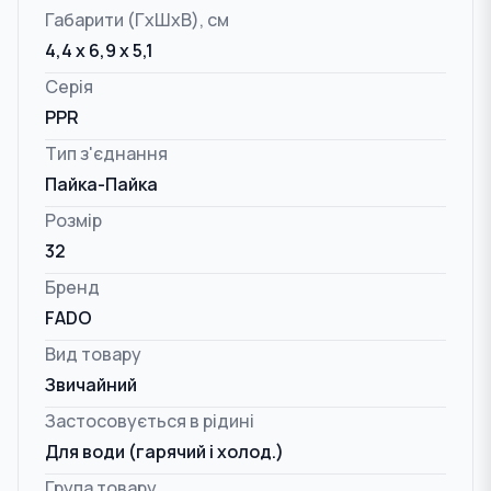
Габарити (ГxШxВ), см
4,4 x 6,9 x 5,1
Серія
PPR
Тип з'єднання
Пайка-Пайка
Розмір
32
Бренд
FADO
Вид товару
Звичайний
Застосовується в рідині
Для води (гарячий і холод.)
Група товару