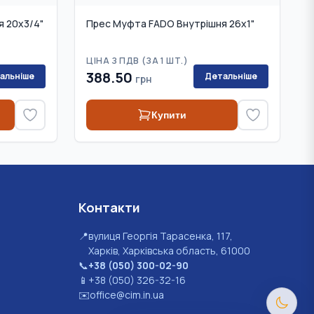
 20х3/4"
Прес Муфта FADO Внутрішня 26х1"
ЦІНА З ПДВ (
ЗА 1 ШТ.
)
388.50
альніше
Детальніше
грн
Купити
Контакти
📍
вулиця Георгія Тарасенка, 117,
Харків, Харківська область, 61000
📞
+38 (050) 300-02-90
📱
+38 (050) 326-32-16
✉️
office@cim.in.ua