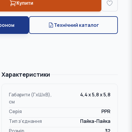
Купити
фоном
Технічний каталог
Характеристики
Габарити (ГxШxВ),
4,4 x 5,8 x 5,8
см
Серія
PPR
Тип з'єднання
Пайка-Пайка
Розмір
32