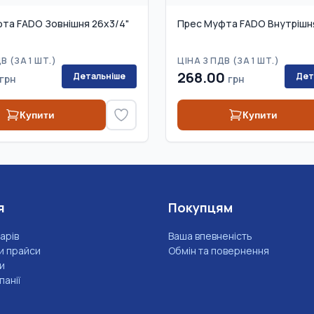
та FADO Зовнішня 26x3/4"
Прес Муфта FADO Внутрішня
В (
ЗА 1 ШТ.
)
ЦІНА З ПДВ (
ЗА 1 ШТ.
)
268.00
Детальніше
Дет
грн
грн
Купити
Купити
я
Покупцям
арів
Ваша впевненість
и прайси
Обмін та повернення
и
анії