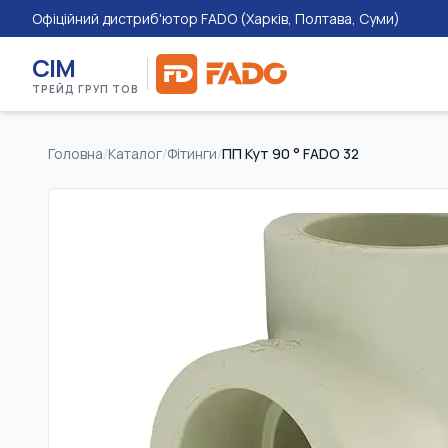
Офіційний дистриб'ютор FADO (Харків, Полтава, Суми)
СІМ
ТРЕЙД ГРУП ТОВ
Головна
/
Каталог
/
Фітинги
/
ПП Кут 90 ° FADO 32