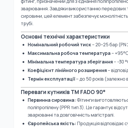
фітинг, призначений для з’єднання поліпропіле
зварювання. Завдяки використанню передових т
сировини, цей елемент забезпечує монолітність 
трубі.
Основні технічні характеристики
Номінальний робочий тиск
– 20–25 бар (PN 
Максимальна робоча температура
– +95°С
Мінімальна температура зберігання
– -30 °
Коефіцієнт лінійного розширення
– відпові
Термін експлуатації
– до 50 років (залежно 
Переваги кутників TM FADO 90°
Первинна сировина:
Фітинги виготовляють
поліпропілену (PPR тип 3). Це гарантує відсут
зварюванні та довговічність магістралі.
Європейська якість:
Продукція відповідає 