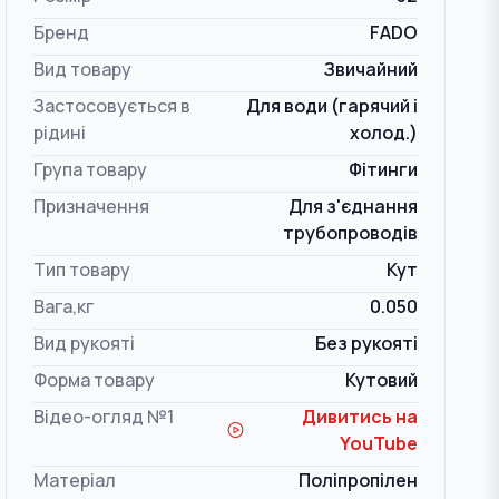
Бренд
FADO
Вид товару
Звичайний
Застосовується в
Для води (гарячий і
рідині
холод.)
Група товару
Фітинги
Призначення
Для з'єднання
трубопроводів
Тип товару
Кут
Вага,кг
0.050
Вид рукояті
Без рукояті
Форма товару
Кутовий
Відео-огляд №1
Дивитись на
YouTube
Матеріал
Поліпропілен