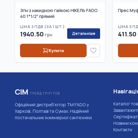
Згін з накидною гайкою НІКЕЛЬ FADO
Прес Муф
40 1*1/2" прямий
ЦІНА З ПДВ (
ЗА 1 ШТ.
)
ЦІНА З ПД
1940.50
411.50
Детальніше
грн
Купити
СІМ
Навігаці
ТРЕЙД ГРУП ТОВ
Каталог тов
Офіційний дистриб'ютор ТМ FADO у
Завантажит
Харкові, Полтаві та Сумах. Надійний
Сертифікат
постачальник інженерної сантехніки.
Новини комп
Контакти