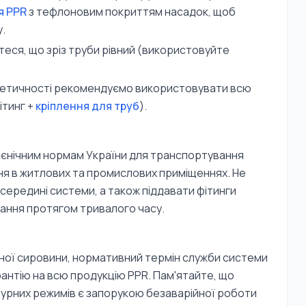
я PPR
з тефлоновим покриттям насадок, щоб
.
ся, що зріз труби рівний (використовуйте
метичності рекомендуємо використовувати всю
ітинг +
кріплення для труб
).
гієнічним нормам України для транспортування
ння в житлових та промислових приміщеннях. Не
ередині системи, а також піддавати фітинги
ання протягом тривалого часу.
ної сировини, нормативний термін служби системи
рантію на всю продукцію PPR. Пам'ятайте, що
урних режимів є запорукою безаварійної роботи