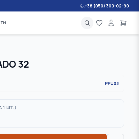
+38 (050) 300-02-90
кти
FADO 32
PPU03
А 1 ШТ.
)