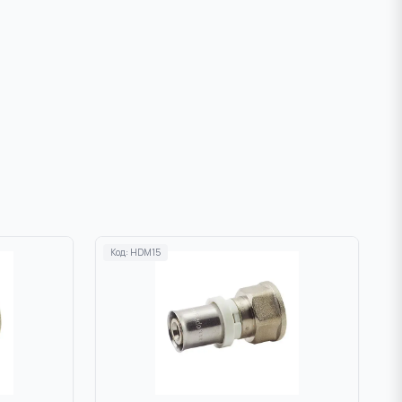
Код:
HDM15