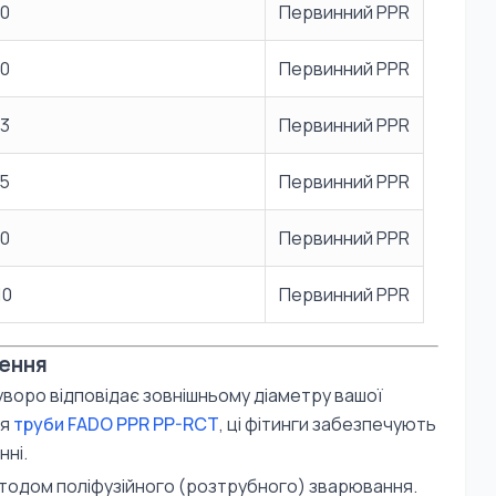
0
Первинний PPR
0
Первинний PPR
3
Первинний PPR
5
Первинний PPR
0
Первинний PPR
10
Первинний PPR
лення
воро відповідає зовнішньому діаметру вашої
ся
труби FADO PPR PP-RCT
, ці фітинги забезпечують
нні.
тодом поліфузійного (розтрубного) зварювання.