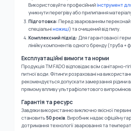
Використовуйте професійний
інструмент дл
уникнути перегріву або прилипання матеріалу
Підготовка:
Перед зварюванням переконайте
спеціальні
ножиці
) та очищений від пилу.
Комплексний підхід:
Для гарантованої гер
лінійку компонентів одного бренду (труба + ф
Експлуатаційні вимоги та норми
Продукція TM FADO відповідає всім санітарно-гі
питної води. Фітинги розраховані на використа
рекомендується допускати замерзання рідини вс
прямому впливу ультрафіолетового випромінюв
Гарантія та ресурс
Завдяки використанню виключно якісної первин
становить
50 років
. Виробник надає офіційну га
дотримання технології зварювання та температ