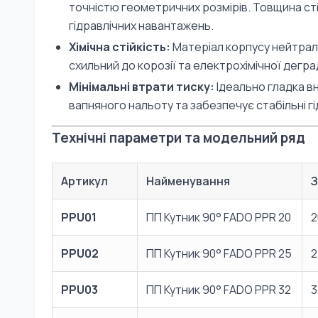
точністю геометричних розмірів. Товщина сті
гідравлічних навантажень.
Хімічна стійкість:
Матеріал корпусу нейтрал
схильний до корозії та електрохімічної деград
Мінімальні втрати тиску:
Ідеально гладка в
вапняного нальоту та забезпечує стабільні г
Технічні параметри та модельний ряд
Артикул
Найменування
З
PPU01
ПП Кутник 90° FADO PPR 20
2
PPU02
ПП Кутник 90° FADO PPR 25
2
PPU03
ПП Кутник 90° FADO PPR 32
3