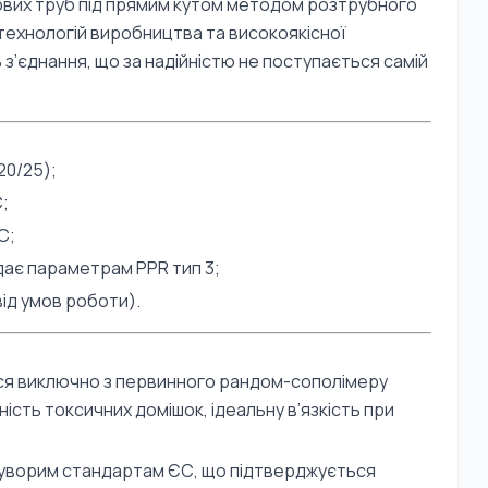
нових труб під прямим кутом методом розтрубного
ехнологій виробництва та високоякісної
з’єднання, що за надійністю не поступається самій
20/25);
;
С;
дає параметрам PPR тип 3;
від умов роботи).
ся виключно з первинного рандом-сополімеру
ність токсичних домішок, ідеальну в’язкість при
суворим стандартам ЄС, що підтверджується