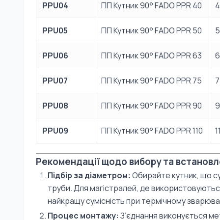
PPU04
ПП Кутник 90° FADO PPR 40
4
PPU05
ПП Кутник 90° FADO PPR 50
5
PPU06
ПП Кутник 90° FADO PPR 63
6
PPU07
ПП Кутник 90° FADO PPR 75
7
PPU08
ПП Кутник 90° FADO PPR 90
9
PPU09
ПП Кутник 90° FADO PPR 110
1
Рекомендації щодо вибору та встанов
Підбір за діаметром:
Обирайте кутник, що су
труби. Для магістралей, де використовують
найкращу сумісність при термічному зварюва
Процес монтажу:
З’єднання виконується ме