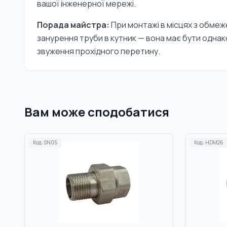
вашої інженерної мережі.
Порада майстра:
При монтажі в місцях з обмеж
занурення труби в кутник — вона має бути одна
звуження прохідного перетину.
Вам може сподобатися
Код:
SN05
Код:
HDM26