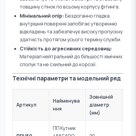
товщину стінок по всьому корпусу фітинга.
Мінімальний опір:
Бездоганно гладка
внутрішня поверхня запобігає утворенню
відкладень та забезпечує високу пропускну
здатність протягом усього терміну служби.
Стійкість до агресивних середовищ:
Матеріал нейтральний до більшості хімічних
сполук та не схильний до корозії.
Технічні параметри та модельний ряд
Зовнішній
Найменува
Артикул
діаметр
Мат
ння
(мм)
ПП Кутник
Пер