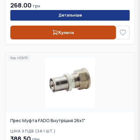
268.00
грн
Детальніше
Купити
Код:
HDM15
Прес Муфта FADO Внутрішня 26х1"
ЦІНА З ПДВ (
ЗА 1 ШТ.
)
388.50
грн