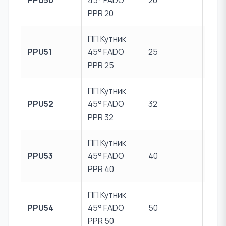
PPU50
45° FADO
20
PPR
PPR 20
ПП Кутник
Пер
PPU51
45° FADO
25
PPR
PPR 25
ПП Кутник
Пер
PPU52
45° FADO
32
PPR
PPR 32
ПП Кутник
Пер
PPU53
45° FADO
40
PPR
PPR 40
ПП Кутник
Пер
PPU54
45° FADO
50
PPR
PPR 50