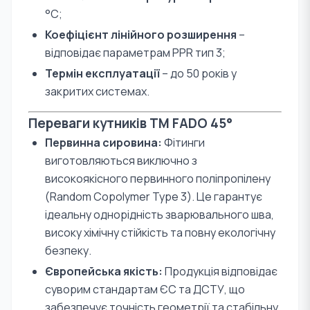
°С;
Коефіцієнт лінійного розширення
–
відповідає параметрам PPR тип 3;
Термін експлуатації
– до 50 років у
закритих системах.
Переваги кутників TM FADO 45°
Первинна сировина:
Фітинги
виготовляються виключно з
високоякісного первинного поліпропілену
(Random Copolymer Type 3). Це гарантує
ідеальну однорідність зварювального шва,
високу хімічну стійкість та повну екологічну
безпеку.
Європейська якість:
Продукція відповідає
суворим стандартам ЄС та ДСТУ, що
забезпечує точність геометрії та стабільну