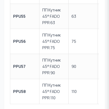
ПП Кутник
Пер
PPU55
45° FADO
63
PPR
PPR 63
ПП Кутник
Пер
PPU56
45° FADO
75
PPR
PPR 75
ПП Кутник
Пер
PPU57
45° FADO
90
PPR
PPR 90
ПП Кутник
Пер
PPU58
45° FADO
110
PPR
PPR 110