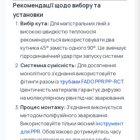
Рекомендації щодо вибору та
установки
Вибір кута:
Для магістральних ліній з
високою швидкістю теплоносія
рекомендується використовувати два
кутника 45° замість одного 90°. Це зменшує
гідродинамічний удар при запуску системи.
Системна сумісність:
Для досягнення
монолітного з’єднання використовуйте
фітинги разом із
трубами FADO PPR PP-RCT
.
Ідентичність матеріалів гарантує дифузію
на молекулярному рівні під час зварювання.
Процес монтажу:
З’єднання виконується
методом поліфузійного зварювання.
Використовуйте тільки якісний
інструмент
для PPR
. Обов’язково дотримуйтесь часу
нагріву відповідно до діаметра труби.