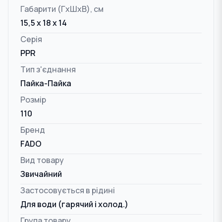
Габарити (ГxШxВ), см
15,5 x 18 x 14
Серія
PPR
Тип з'єднання
Пайка-Пайка
Розмір
110
Бренд
FADO
Вид товару
Звичайний
Застосовується в рідині
Для води (гарячий і холод.)
Група товару