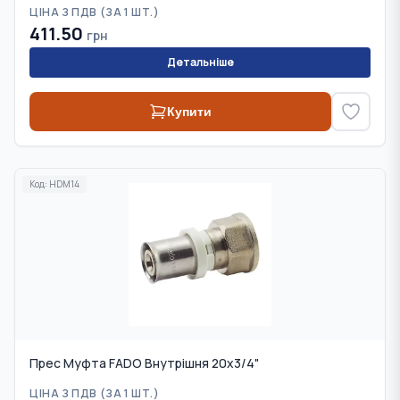
ЦІНА З ПДВ (
ЗА 1 ШТ.
)
411.50
грн
Детальніше
Купити
Код:
HDM14
Прес Муфта FADO Внутрішня 20х3/4"
ЦІНА З ПДВ (
ЗА 1 ШТ.
)