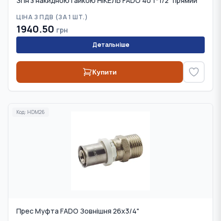
Згін з накидною гайкою НІКЕЛЬ FADO 40 1*1/2" прямий
ЦІНА З ПДВ (
ЗА 1 ШТ.
)
1940.50
грн
Детальніше
Купити
Код:
HDM26
Прес Муфта FADO Зовнішня 26x3/4"