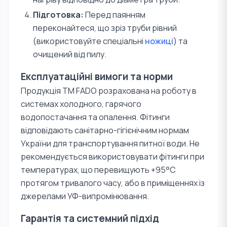
Підготовка:
Перед паянням
переконайтеся, що зріз труби рівний
(використовуйте спеціальні
ножиці
) та
очищений від пилу.
Експлуатаційні вимоги та норми
Продукція TM FADO розрахована на роботу в
системах холодного, гарячого
водопостачання та опалення. Фітинги
відповідають санітарно-гігієнічним нормам
України для транспортування питної води. Не
рекомендується використовувати фітинги при
температурах, що перевищують +95°С
протягом тривалого часу, або в приміщеннях із
джерелами УФ-випромінювання.
Гарантія та системний підхід