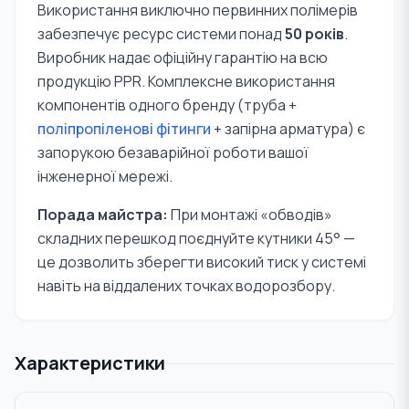
Використання виключно первинних полімерів
забезпечує ресурс системи понад
50 років
.
Виробник надає офіційну гарантію на всю
продукцію PPR. Комплексне використання
компонентів одного бренду (труба +
поліпропіленові фітинги
+ запірна арматура) є
запорукою безаварійної роботи вашої
інженерної мережі.
Порада майстра:
При монтажі «обводів»
складних перешкод поєднуйте кутники 45° —
це дозволить зберегти високий тиск у системі
навіть на віддалених точках водорозбору.
Характеристики