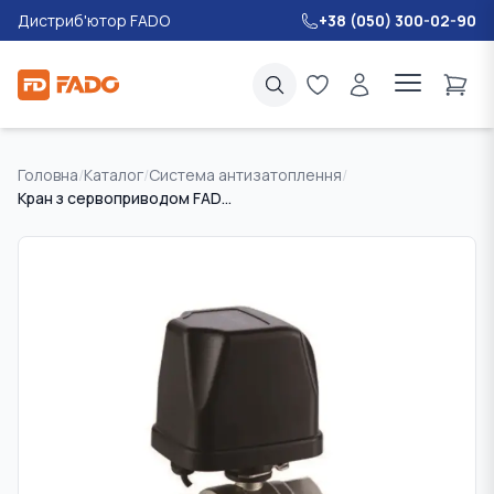
Дистриб'ютор FADO
+38 (050) 300-02-90
Головна
/
Каталог
/
Система антизатоплення
/
Кран з сервоприводом FADO Water control 1/2"