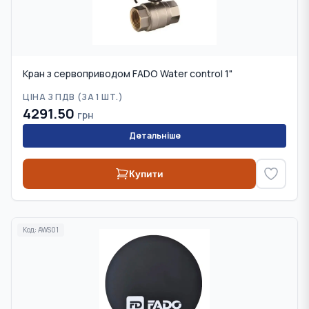
Кран з сервоприводом FADO Water control 1"
ЦІНА З ПДВ (
ЗА 1 ШТ.
)
4291.50
грн
Детальніше
Купити
Код:
AWS01