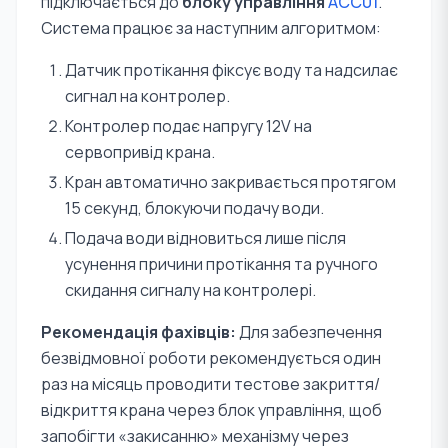
підключається до
блоку управління
ACC01
.
Система працює за наступним алгоритмом:
Датчик протікання фіксує воду та надсилає
сигнал на контролер.
Контролер подає напругу 12V на
сервопривід крана.
Кран автоматично закривається протягом
15 секунд, блокуючи подачу води.
Подача води відновиться лише після
усунення причини протікання та ручного
скидання сигналу на контролері.
Рекомендація фахівців:
Для забезпечення
безвідмовної роботи рекомендується один
раз на місяць проводити тестове закриття/
відкриття крана через блок управління, щоб
запобігти «закисанню» механізму через