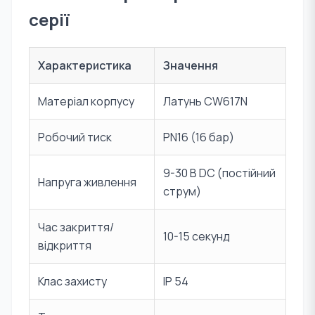
серії
Характеристика
Значення
Матеріал корпусу
Латунь CW617N
Робочий тиск
PN16 (16 бар)
9-30 В DC (постійний
Напруга живлення
струм)
Час закриття/
10-15 секунд
відкриття
Клас захисту
IP 54