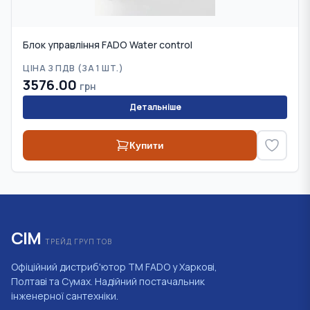
Блок управління FADO Water control
ЦІНА З ПДВ (
ЗА 1 ШТ.
)
3576.00
грн
Детальніше
Купити
СІМ
ТРЕЙД ГРУП ТОВ
Офіційний дистриб'ютор ТМ FADO у Харкові,
Полтаві та Сумах. Надійний постачальник
інженерної сантехніки.