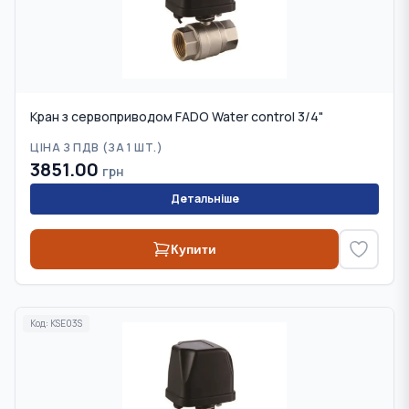
Кран з сервоприводом FADO Water control 3/4"
ЦІНА З ПДВ (
ЗА 1 ШТ.
)
3851.00
грн
Детальніше
Купити
Код:
KSE03S