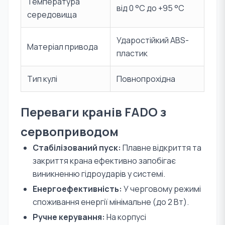
Температура
від 0 °С до +95 °С
середовища
Ударостійкий ABS-
Матеріал привода
пластик
Тип кулі
Повнопрохідна
Переваги кранів FADO з
сервоприводом
Стабілізований пуск:
Плавне відкриття та
закриття крана ефективно запобігає
виникненню гідроударів у системі.
Енергоефективність:
У черговому режимі
споживання енергії мінімальне (до 2 Вт).
Ручне керування:
На корпусі