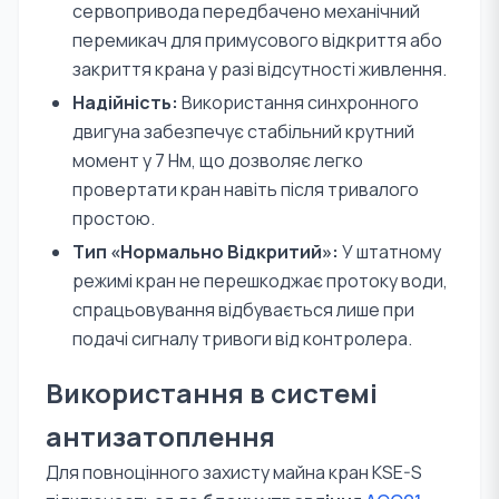
сервопривода передбачено механічний
перемикач для примусового відкриття або
закриття крана у разі відсутності живлення.
Надійність:
Використання синхронного
двигуна забезпечує стабільний крутний
момент у 7 Нм, що дозволяє легко
провертати кран навіть після тривалого
простою.
Тип «Нормально Відкритий»:
У штатному
режимі кран не перешкоджає протоку води,
спрацьовування відбувається лише при
подачі сигналу тривоги від контролера.
Використання в системі
антизатоплення
Для повноцінного захисту майна кран KSE-S