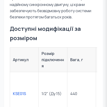
надійному синхронному двигуну, ці крани
забезпечують безвідмовну роботу системи
безпеки протягом багатьох років.
Доступні модифікації за
розміром
Розмір
При
Артикул
підключенн
Вага, г
ня
я
Для
ква
вузл
KSE01S
1/2" (Ду 15)
440
та м
конт