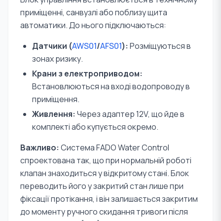
приміщенні, санвузлі або поблизу щита
автоматики. До нього підключаються:
Датчики (
AWS01
/
AFS01
):
Розміщуються в
зонах ризику.
Крани з електроприводом:
Встановлюються на вході водопроводу в
приміщення.
Живлення:
Через адаптер 12V, що йде в
комплекті або купується окремо.
Важливо:
Система FADO Water Control
спроектована так, що при нормальній роботі
клапан знаходиться у відкритому стані. Блок
переводить його у закритий стан лише при
фіксації протікання, і він залишається закритим
до моменту ручного скидання тривоги після