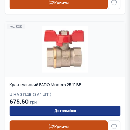
Купити
Код:
KB23
Кран кульовий FADO Modern 25 1" ВВ
ЦІНА З ПДВ (
ЗА 1 ШТ.
)
675.50
грн
Детальніше
Купити