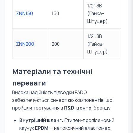
1/2" ЗВ
ZNN150
150
(Гайка-
10 б
Штуцер)
1/2" ЗВ
ZNN200
200
(Гайка-
10 б
Штуцер)
Матеріали та технічні
переваги
Висока надійність підводки FADO
забезпечується синергією компонентів, що
пройшли тестування в
R&D-центрі
бренду:
Внутрішній шланг:
Етилен-пропіленовий
каучук
EPDM
— нетоксичний еластомер,