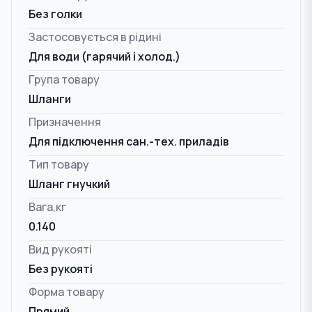
Без голки
Застосовується в рідині
Для води (гарячий і холод.)
Група товару
Шланги
Призначення
Для підключення сан.-тех. приладів
Тип товару
Шланг гнучкий
Вага,кг
0.140
Вид рукояті
Без рукояті
Форма товару
Прямий