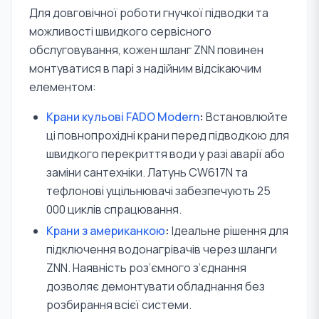
Для довговічної роботи гнучкої підводки та
можливості швидкого сервісного
обслуговування, кожен шланг ZNN повинен
монтуватися в парі з надійним відсікаючим
елементом:
Крани кульові FADO Modern
:
Встановлюйте
ці повнопрохідні крани перед підводкою для
швидкого перекриття води у разі аварії або
заміни сантехніки. Латунь CW617N та
тефлонові ущільнювачі забезпечують 25
000 циклів спрацювання.
Крани з американкою
:
Ідеальне рішення для
підключення водонагрівачів через шланги
ZNN. Наявність роз’ємного з’єднання
дозволяє демонтувати обладнання без
розбирання всієї системи.