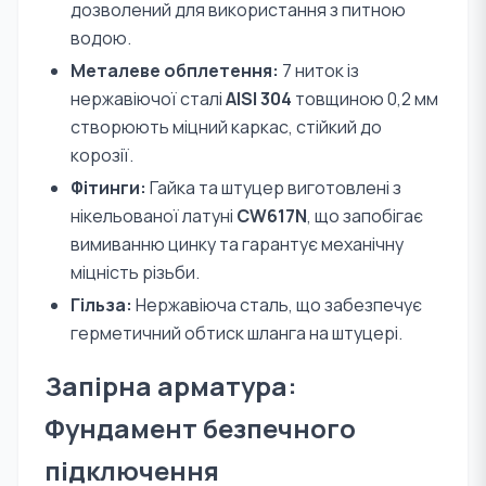
дозволений для використання з питною
водою.
Металеве обплетення:
7 ниток із
нержавіючої сталі
AISI 304
товщиною 0,2 мм
створюють міцний каркас, стійкий до
корозії.
Фітинги:
Гайка та штуцер виготовлені з
нікельованої латуні
CW617N
, що запобігає
вимиванню цинку та гарантує механічну
міцність різьби.
Гільза:
Нержавіюча сталь, що забезпечує
герметичний обтиск шланга на штуцері.
Запірна арматура:
Фундамент безпечного
підключення