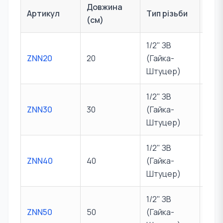
Довжина
Артикул
Тип різьби
Тиск
(см)
1/2" ЗВ
ZNN20
20
(Гайка-
10 б
Штуцер)
1/2" ЗВ
ZNN30
30
(Гайка-
10 б
Штуцер)
1/2" ЗВ
ZNN40
40
(Гайка-
10 б
Штуцер)
1/2" ЗВ
ZNN50
50
(Гайка-
10 б