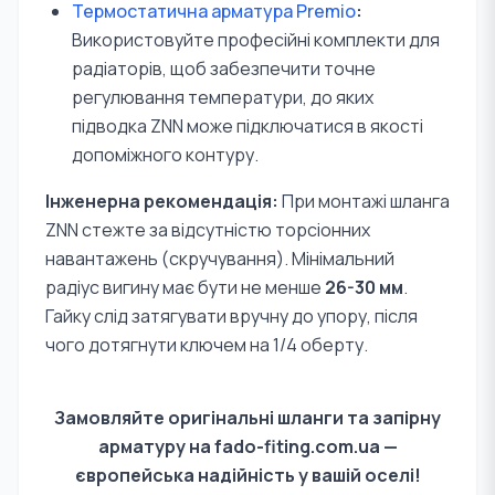
Термостатична арматура Premio
:
Використовуйте професійні комплекти для
радіаторів, щоб забезпечити точне
регулювання температури, до яких
підводка ZNN може підключатися в якості
допоміжного контуру.
Інженерна рекомендація:
При монтажі шланга
ZNN стежте за відсутністю торсіонних
навантажень (скручування). Мінімальний
радіус вигину має бути не менше
26-30 мм
.
Гайку слід затягувати вручну до упору, після
чого дотягнути ключем на 1/4 оберту.
Замовляйте оригінальні шланги та запірну
арматуру на fado-fiting.com.ua —
європейська надійність у вашій оселі!