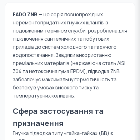
FADO ZNB
— це серія повнопрохідних
неремонтопридатних гнучких шлангів із
подовженим терміном служби, розроблена для
підключення сантехнічних та побутових
приладів до систем холодного та гарячого
водопостачання. Завдяки використанню
преміальних матеріалів (нержавіюча сталь AISI
304 та нетоксична гума EPDM), підводка ZNB
забезпечує максимальну герметичність та
безпеку в умовах високого тиску та
температурних коливань.
Сфера застосування та
призначення
Гнучка підводка типу «гайка-гайка» (ВВ) є