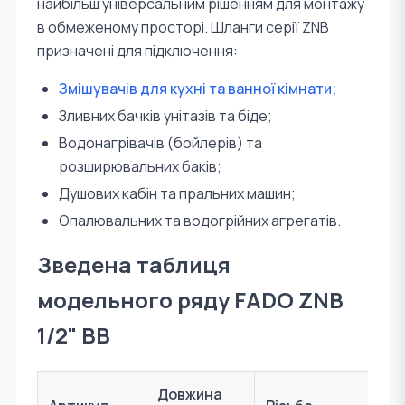
найбільш універсальним рішенням для монтажу
в обмеженому просторі. Шланги серії ZNB
призначені для підключення:
Змішувачів для кухні та ванної кімнати;
Зливних бачків унітазів та біде;
Водонагрівачів (бойлерів) та
розширювальних баків;
Душових кабін та пральних машин;
Опалювальних та водогрійних агрегатів.
Зведена таблиця
модельного ряду FADO ZNB
1/2" ВВ
Довжина
Роб