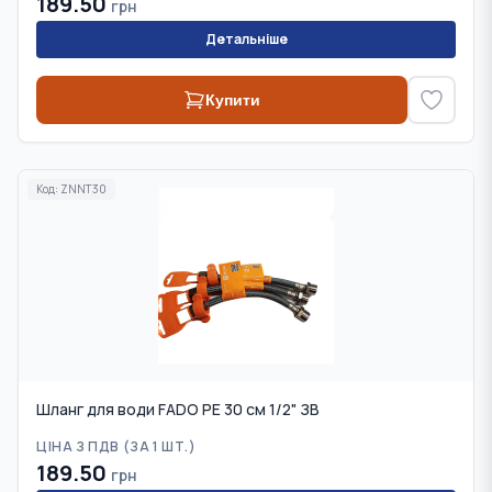
189.50
грн
Детальніше
Купити
Код:
ZNNT30
Шланг для води FADO PE 30 см 1/2" ЗВ
ЦІНА З ПДВ (
ЗА 1 ШТ.
)
189.50
грн