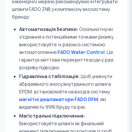
інженерної мережі рекомендуємо інтегрувати
шланги FADO ZNB у комплексну екосистему
бренду:
Автоматизація безпеки:
Оскільки гнучкі
з'єднання є потенційними точками ризику,
використовуйте їх разом із системою
антизатоплення
FADO Water Control
. Це
гарантує миттєве перекриття води у разі
розриву підводки.
Гідравлічна стабілізація:
Щоб уникнути
абразивного зносу внутрішнього шланга
EPDM, встановлюйте на вході в систему
магнітні дешламатори FADO DFM
, які
видаляють 99% бруду та іржі.
Магістральні підключення:
Використовуйте шланги як фінальний
елемент підключення до контурів із труб