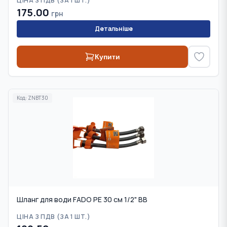
ЦІНА З ПДВ (
ЗА 1 ШТ.
)
175.00
грн
Детальніше
Купити
Код:
ZNBT30
Шланг для води FADO PE 30 см 1/2" ВВ
ЦІНА З ПДВ (
ЗА 1 ШТ.
)