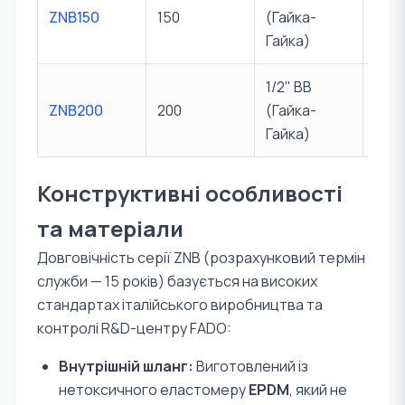
ZNB150
150
(Гайка-
10 б
Гайка)
1/2" ВВ
ZNB200
200
(Гайка-
10 б
Гайка)
Конструктивні особливості
та матеріали
Довговічність серії ZNB (розрахунковий термін
служби — 15 років) базується на високих
стандартах італійського виробництва та
контролі R&D-центру FADO:
Внутрішній шланг:
Виготовлений із
нетоксичного еластомеру
EPDM
, який не