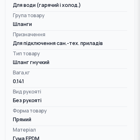
Для води (гарячий і холод.)
Група товару
Шланги
Призначення
Для підключення сан.-тех. приладів
Тип товару
Шланг гнучкий
Вага,кг
0.141
Вид рукояті
Без рукояті
Форма товару
Прямий
Матеріал
Гума EPDM