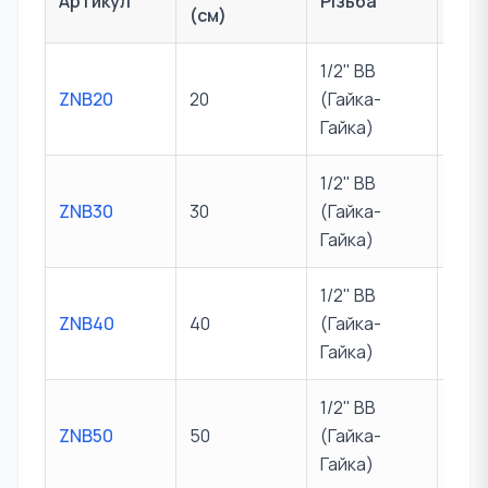
Артикул
Різьба
(см)
тис
1/2" ВВ
ZNB20
20
(Гайка-
10 б
Гайка)
1/2" ВВ
ZNB30
30
(Гайка-
10 б
Гайка)
1/2" ВВ
ZNB40
40
(Гайка-
10 б
Гайка)
1/2" ВВ
ZNB50
50
(Гайка-
10 б
Гайка)