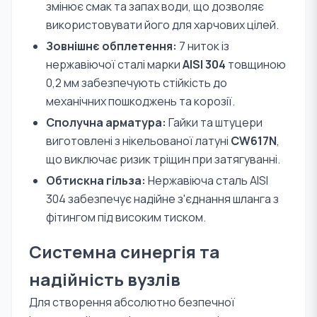
змінює смак та запах води, що дозволяє
використовувати його для харчових цілей.
Зовнішнє обплетення:
7 ниток із
нержавіючої сталі марки
AISI 304
товщиною
0,2 мм забезпечують стійкість до
механічних пошкоджень та корозії.
Сполучна арматура:
Гайки та штуцери
виготовлені з нікельованої латуні
CW617N
,
що виключає ризик тріщин при затягуванні.
Обтискна гільза:
Нержавіюча сталь AISI
304 забезпечує надійне з'єднання шланга з
фітингом під високим тиском.
Системна синергія та
надійність вузлів
Для створення абсолютно безпечної