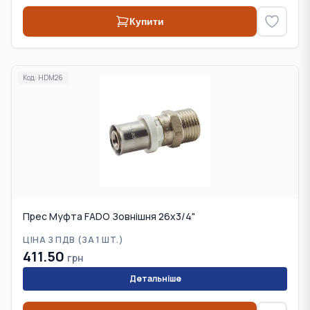
Купити
Код:
HDM26
Прес Муфта FADO Зовнішня 26x3/4"
ЦІНА З ПДВ (
ЗА 1 ШТ.
)
411.50
грн
Детальніше