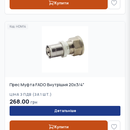
Купити
Код:
HDM14
Прес Муфта FADO Внутрішня 20х3/4"
ЦІНА З ПДВ (
ЗА 1 ШТ.
)
268.00
грн
Детальніше
Купити