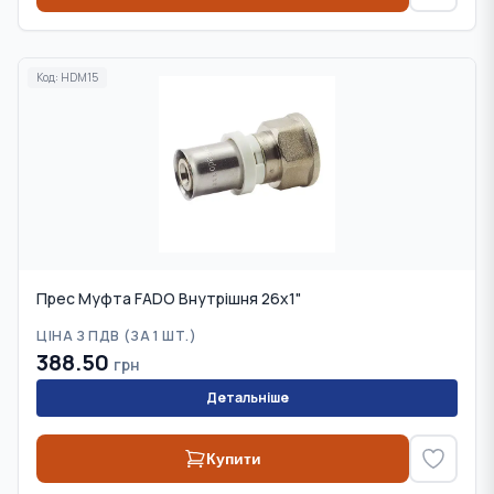
Код:
HDM15
Прес Муфта FADO Внутрішня 26х1"
ЦІНА З ПДВ (
ЗА 1 ШТ.
)
388.50
грн
Детальніше
Купити