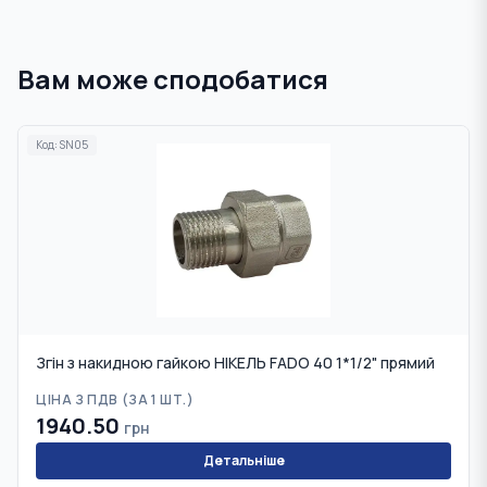
Вам може сподобатися
Код:
SN05
Згін з накидною гайкою НІКЕЛЬ FADO 40 1*1/2" прямий
ЦІНА З ПДВ (
ЗА 1 ШТ.
)
1940.50
грн
Детальніше