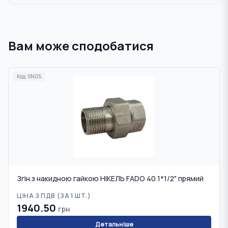
Вам може сподобатися
Код:
SN05
Згін з накидною гайкою НІКЕЛЬ FADO 40 1*1/2" прямий
ЦІНА З ПДВ (
ЗА 1 ШТ.
)
1940.50
грн
Детальніше