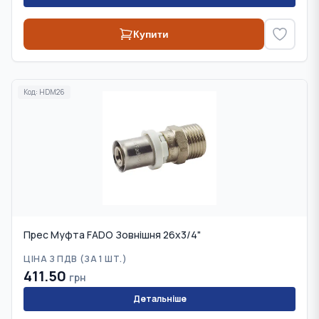
Купити
Код:
HDM26
Прес Муфта FADO Зовнішня 26x3/4"
ЦІНА З ПДВ (
ЗА 1 ШТ.
)
411.50
грн
Детальніше