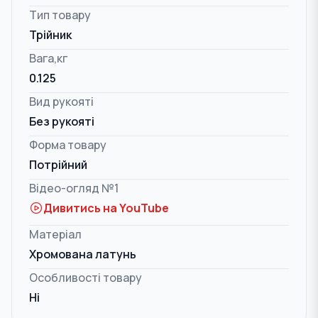
Тип товару
Трійник
Вага,кг
0.125
Вид рукояті
Без рукояті
Форма товару
Потрійний
Відео-огляд №1
Дивитись на YouTube
Матеріал
Хромована латунь
Особливості товару
Ні