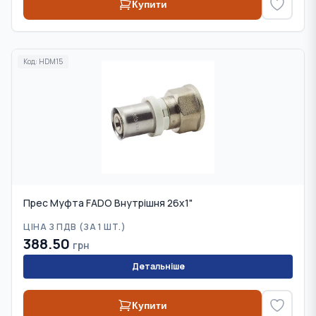
Купити
Код:
HDM15
Прес Муфта FADO Внутрішня 26х1"
ЦІНА З ПДВ (
ЗА 1 ШТ.
)
388.50
грн
Детальніше
Купити