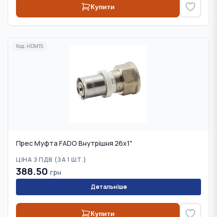
Купити
Код:
HDM15
Прес Муфта FADO Внутрішня 26х1"
ЦІНА З ПДВ (
ЗА 1 ШТ.
)
388.50
грн
Детальніше
Купити