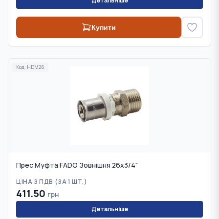
Детальніше
Купити
Код:
HDM26
Прес Муфта FADO Зовнішня 26x3/4"
ЦІНА З ПДВ (
ЗА 1 ШТ.
)
411.50
грн
Детальніше