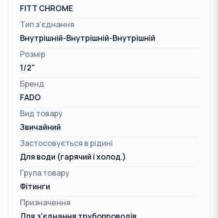
FITT CHROME
Тип з'єднання
Внутрішній-Внутрішній-Внутрішній
Розмір
1/2"
Бренд
FADO
Вид товару
Звичайний
Застосовується в рідині
Для води (гарячий і холод.)
Група товару
Фітинги
Призначення
Для з'єднання трубопроводів