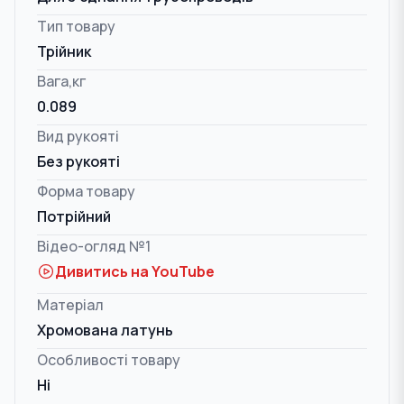
Тип товару
Трійник
Вага,кг
0.089
Вид рукояті
Без рукояті
Форма товару
Потрійний
Відео-огляд №1
Дивитись на YouTube
Матеріал
Хромована латунь
Особливості товару
Ні