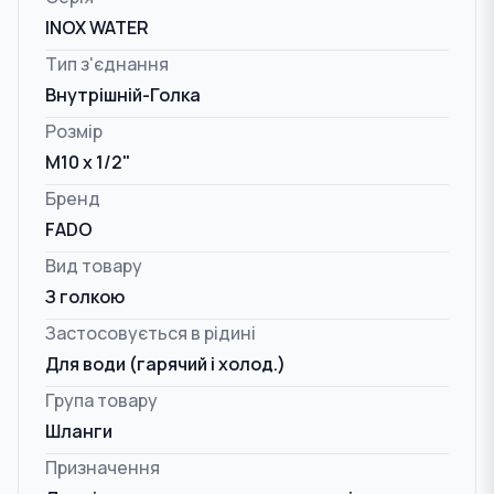
INOX WATER
Тип з'єднання
Внутрішній-Голка
Розмір
M10 x 1/2"
Бренд
FADO
Вид товару
З голкою
Застосовується в рідині
Для води (гарячий і холод.)
Група товару
Шланги
Призначення