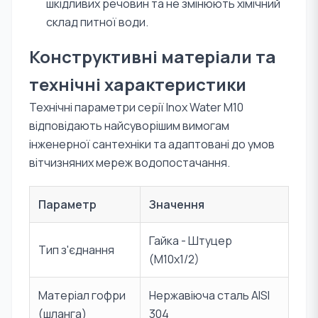
шкідливих речовин та не змінюють хімічний
склад питної води.
Конструктивні матеріали та
технічні характеристики
Технічні параметри серії Inox Water M10
відповідають найсуворішим вимогам
інженерної сантехніки та адаптовані до умов
вітчизняних мереж водопостачання.
Параметр
Значення
Гайка - Штуцер
Тип з'єднання
(M10х1/2)
Матеріал гофри
Нержавіюча сталь AISI
(шланга)
304