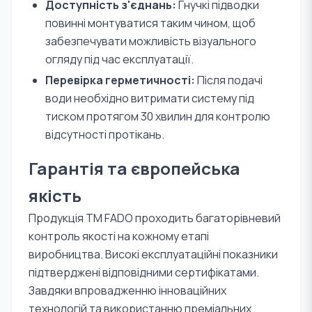
Доступність з'єднань:
Гнучкі підводки
повинні монтуватися таким чином, щоб
забезпечувати можливість візуального
огляду під час експлуатації.
Перевірка герметичності:
Після подачі
води необхідно витримати систему під
тиском протягом 30 хвилин для контролю
відсутності протікань.
Гарантія та європейська
якість
Продукція TM FADO проходить багаторівневий
контроль якості на кожному етапі
виробництва. Високі експлуатаційні показники
підтверджені відповідними сертифікатами.
Завдяки впровадженню інноваційних
технологій та використанню преміальних