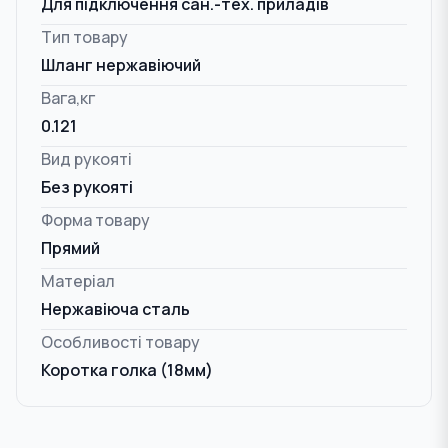
Для підключення сан.-тех. приладів
Тип товару
Шланг нержавіючий
Вага,кг
0.121
Вид рукояті
Без рукояті
Форма товару
Прямий
Матеріал
Нержавіюча сталь
Особливості товару
Коротка голка (18мм)