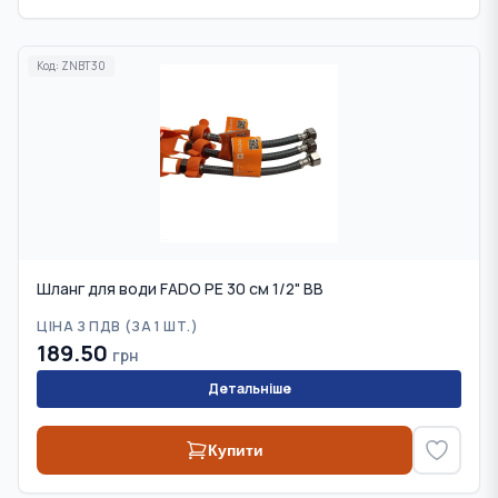
Код:
ZNBT30
Шланг для води FADO PE 30 см 1/2" ВВ
ЦІНА З ПДВ (
ЗА 1 ШТ.
)
189.50
грн
Детальніше
Купити