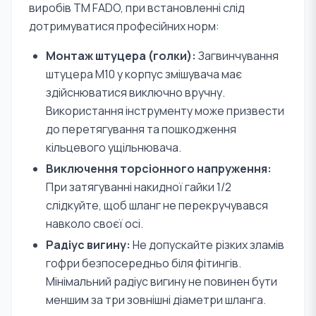
виробів TM FADO, при встановленні слід
дотримуватися професійних норм:
Монтаж штуцера (голки):
Загвинчування
штуцера М10 у корпус змішувача має
здійснюватися виключно вручну.
Використання інструменту може призвести
до перетягування та пошкодження
кільцевого ущільнювача.
Виключення торсіонного напруження:
При затягуванні накидної гайки 1/2
слідкуйте, щоб шланг не перекручувався
навколо своєї осі.
Радіус вигину:
Не допускайте різких зламів
гофри безпосередньо біля фітингів.
Мінімальний радіус вигину не повинен бути
меншим за три зовнішні діаметри шланга.