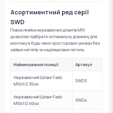
Асортиментний ряд серії
SWD
Повна лінійка нержавіючих шлангів М10
дозволяє підібрати оптимальну довжину для
монтажу в будь-яких просторових умовах без
зайвих натягів чи надлишкових петель.
Найменування позиції
Артикул
Нержавіючий Шланг Fado
SWD3
М10х1/2 30см
Нержавіючий Шланг Fado
SWD4
М10х1/2 40см