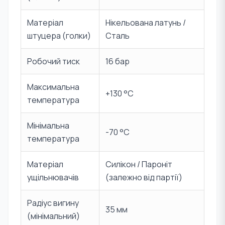
Матеріал
Нікельована латунь /
штуцера (голки)
Сталь
Робочий тиск
16 бар
Максимальна
+130 °C
температура
Мінімальна
-70 °C
температура
Матеріал
Силікон / Пароніт
ущільнювачів
(залежно від партії)
Радіус вигину
35 мм
(мінімальний)