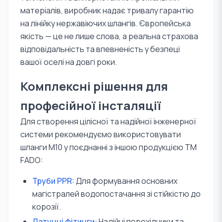
матеріалів, виробник надає тривалу гарантію
на лінійку нержавіючих шлангів. Європейська
якість — це не лише слова, а реальна страхова
відповідальність та впевненість у безпеці
вашої оселі на довгі роки.
Комплексні рішення для
професійної інсталяції
Для створення цілісної та надійної інженерної
системи рекомендуємо використовувати
шланги М10 у поєднанні з іншою продукцією TM
FADO:
Труби PPR:
Для формування основних
магістралей водопостачання зі стійкістю до
корозії.
Латунні фітинги:
Надійні перехідники та