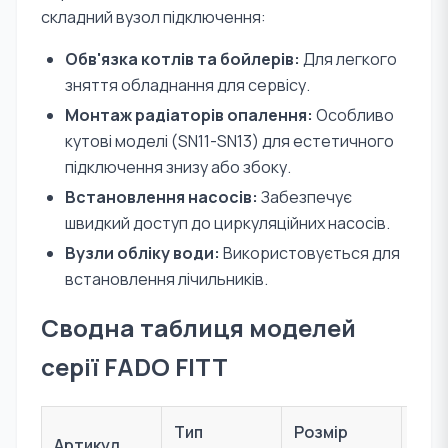
складний вузол підключення:
Обв'язка котлів та бойлерів:
Для легкого
зняття обладнання для сервісу.
Монтаж радіаторів опалення:
Особливо
кутові моделі (SN11-SN13) для естетичного
підключення знизу або збоку.
Встановлення насосів:
Забезпечує
швидкий доступ до циркуляційних насосів.
Вузли обліку води:
Використовується для
встановлення лічильників.
Сводна таблиця моделей
серії FADO FITT
Тип
Розмір
Артикул
Мат