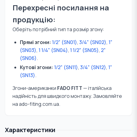
Перехресні посилання на
продукцію:
Оберіть потрібний тип та розмір згону:
Прямі згони:
1/2" (SN01)
,
3/4" (SN02)
,
1"
(SN03)
,
1 1/4" (SN04)
,
1 1/2" (SN05)
,
2"
(SN06)
.
Кутові згони:
1/2" (SN11)
,
3/4" (SN12)
,
1"
(SN13)
.
Згони-американки
FADO FITT
— італійська
надійність для швидкого монтажу. Замовляйте
на ado-fiting.com.ua.
Характеристики