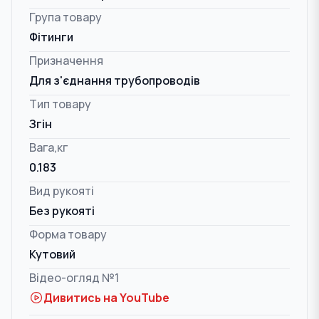
Група товару
Фітинги
Призначення
Для з'єднання трубопроводів
Тип товару
Згін
Вага,кг
0.183
Вид рукояті
Без рукояті
Форма товару
Кутовий
Відео-огляд №1
Дивитись на YouTube