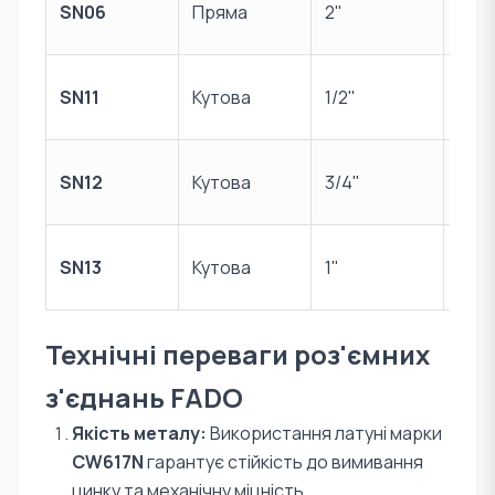
SN06
Пряма
2"
лат
Нік
SN11
Кутова
1/2"
лат
Нік
SN12
Кутова
3/4"
лат
Нік
SN13
Кутова
1"
лат
Технічні переваги роз'ємних
з'єднань FADO
Якість металу:
Використання латуні марки
CW617N
гарантує стійкість до вимивання
цинку та механічну міцність.