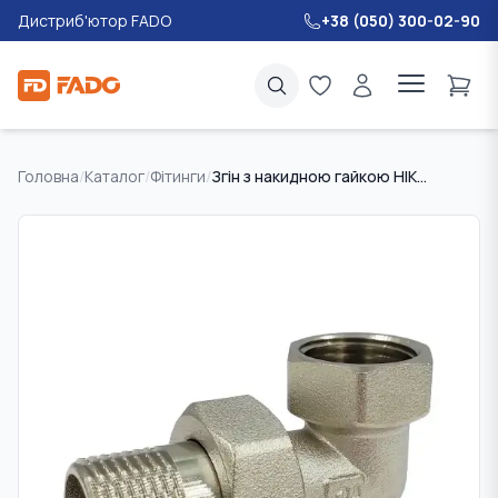
Дистриб'ютор FADO
+38 (050) 300-02-90
Головна
/
Каталог
/
Фітинги
/
Згін з накидною гайкою НІКЕЛЬ FADO 20 3/4" кутовий