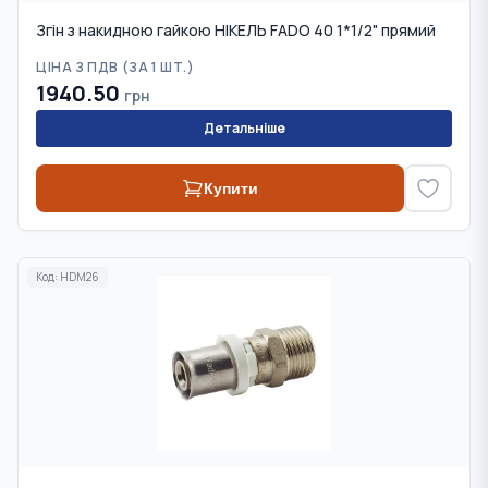
Згін з накидною гайкою НІКЕЛЬ FADO 40 1*1/2" прямий
ЦІНА З ПДВ (
ЗА 1 ШТ.
)
1940.50
грн
Детальніше
Купити
Код:
HDM26