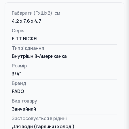
Габарити (ГxШxВ), см
4,2 x 7,6 x 4,7
Серія
FITT NICKEL
Тип з'єднання
Внутрішній-Американка
Розмір
3/4"
Бренд
FADO
Вид товару
Звичайний
Застосовується в рідині
Для води (гарячий і холод.)