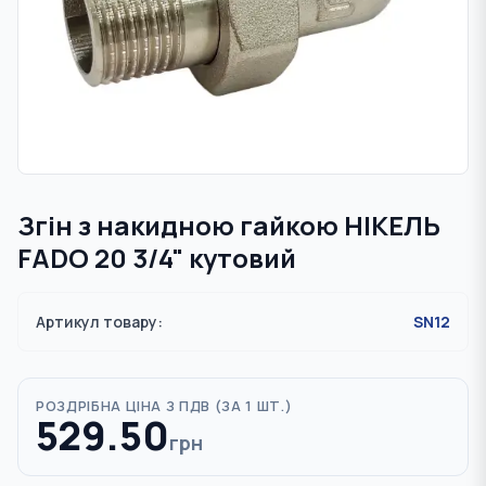
Згін з накидною гайкою НІКЕЛЬ
FADO 20 3/4" кутовий
Артикул товару:
SN12
РОЗДРІБНА ЦІНА З ПДВ (
ЗА 1 ШТ.
)
529.50
грн