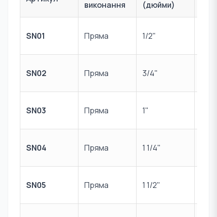
виконання
(дюйми)
Нік
SN01
Пряма
1/2"
лат
Нік
SN02
Пряма
3/4"
лат
Нік
SN03
Пряма
1"
лат
Нік
SN04
Пряма
1 1/4"
лат
Нік
SN05
Пряма
1 1/2"
лат
Нік