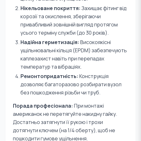
Нікельоване покриття:
Захищає фітинг від
корозії та окислення, зберігаючи
привабливий зовнішній вигляд протягом
усього терміну служби (до 30 років).
Надійна герметизація:
Високоякісні
ущільнювальні кільця (EPDM) забезпечують
каплезахист навіть при перепадах
температур та вібраціях.
Ремонтопридатність:
Конструкція
дозволяє багаторазово розбирати вузол
без пошкодження різьби чи труб.
Порада професіонала:
При монтажі
американок не перетягуйте накидну гайку.
Достатньо затягнути її рукою і трохи
дотягнути ключем (на 1/4 оберту), щоб не
пошкодити гумове ущільнення.