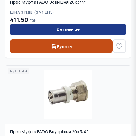
Прес Муфта FADO Зовнішня 26x3/4"
ЦІНА З ПДВ (
ЗА 1 ШТ.
)
411.50
грн
Детальніше
Купити
Код:
HDM14
Прес Муфта FADO Внутрішня 20х3/4"