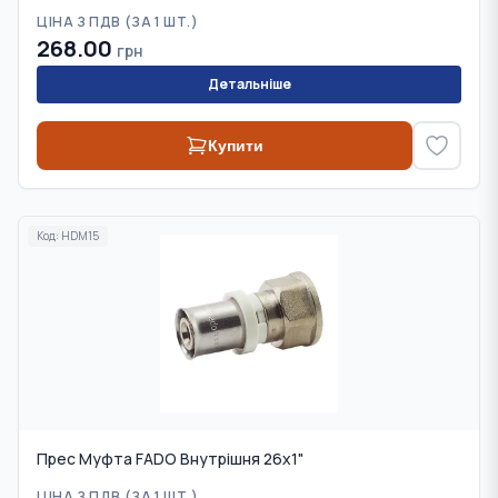
ЦІНА З ПДВ (
ЗА 1 ШТ.
)
268.00
грн
Детальніше
Купити
Код:
HDM15
Прес Муфта FADO Внутрішня 26х1"
ЦІНА З ПДВ (
ЗА 1 ШТ.
)