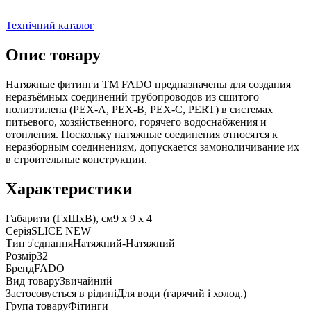
Технічний каталог
Опис товару
Натяжные фитинги ТМ FADO предназначены для создания
неразъёмных соединений трубопроводов из сшитого
полиэтилена (PEX-A, PEX-B, PEX-C, PERT) в системах
питьевого, хозяйственного, горячего водоснабжения и
отопления. Поскольку натяжные соединения относятся к
неразборным соединениям, допускается замоноличивание их
в строительные конструкции.
Характеристики
Габарити (ГxШxВ), см
9 x 9 x 4
Серія
SLICE NEW
Тип з'єднання
Натяжний-Натяжний
Розмір
32
Бренд
FADO
Вид товару
Звичайний
Застосовується в рідині
Для води (гарячий і холод.)
Група товару
Фітинги