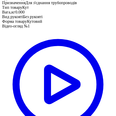
Призначення
Для з'єднання трубопроводів
Тип товару
Кут
Вага,кг
0.000
Вид рукояті
Без рукояті
Форма товару
Кутовий
Відео-огляд №1