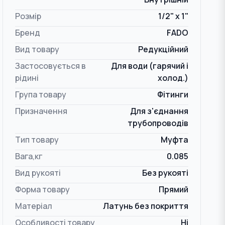
Розмір
1/2" x 1"
Бренд
FADO
Вид товару
Редукційний
Застосовується в
Для води (гарячий і
рідині
холод.)
Група товару
Фітинги
Призначення
Для з'єднання
трубопроводів
Тип товару
Муфта
Вага,кг
0.085
Вид рукояті
Без рукояті
Форма товару
Прямий
Матеріал
Латунь без покриття
Особливості товару
Ні