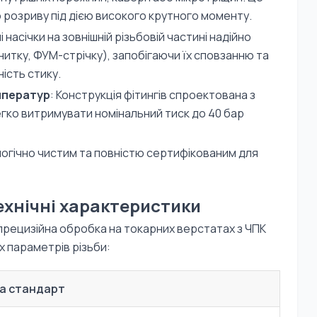
 розриву під дією високого крутного моменту.
і насічки на зовнішній різьбовій частині надійно
итку, ФУМ-стрічку), запобігаючи їх сповзанню та
ість стику.
мператур
: Конструкція фітингів спроектована з
егко витримувати номінальний тиск до 40 бар
ологічно чистим та повністю сертифікованим для
ехнічні характеристики
 прецизійна обробка на токарних верстатах з ЧПК
 параметрів різьби:
а стандарт