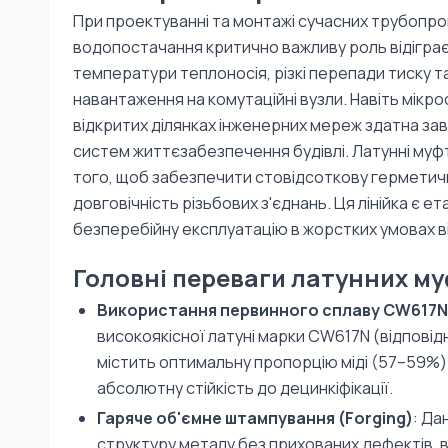
При проектуванні та монтажі сучасних трубопро
водопостачання критично важливу роль відіграє 
температури теплоносія, різкі перепади тиску т
навантаження на комутаційні вузли. Навіть мікр
відкритих ділянках інженерних мереж здатна за
систем життєзабезпечення будівлі. Латунні муф
того, щоб забезпечити стовідсоткову герметичн
довговічність різьбових з'єднань. Ця лінійка є 
безперебійну експлуатацію в жорстких умовах в
Головні переваги латунних м
Використання первинного сплаву CW617N
високоякісної латуні марки CW617N (відповід
містить оптимальну пропорцію міді (57–59%) 
абсолютну стійкість до децинкіфікації.
Гаряче об'ємне штампування (Forging)
: Да
структуру металу без прихованих дефектів, в