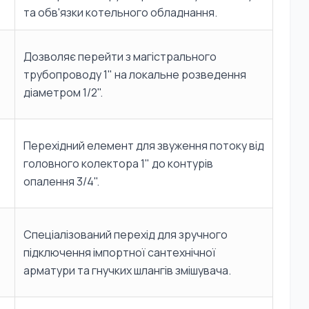
та обв'язки котельного обладнання.
Дозволяє перейти з магістрального
трубопроводу 1" на локальне розведення
діаметром 1/2".
Перехідний елемент для звуження потоку від
головного колектора 1" до контурів
опалення 3/4".
Спеціалізований перехід для зручного
підключення імпортної сантехнічної
арматури та гнучких шлангів змішувача.