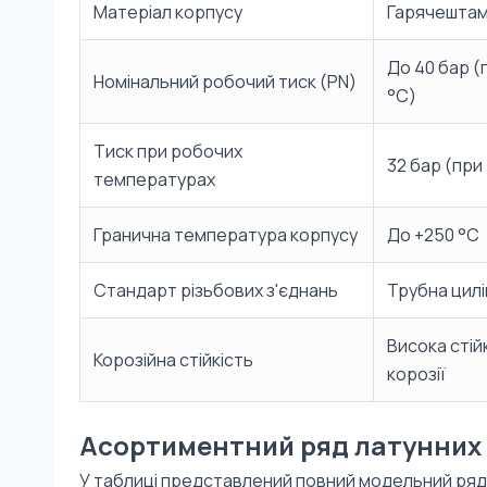
Матеріал корпусу
Гарячештам
До 40 бар 
Номінальний робочий тиск (PN)
°C)
Тиск при робочих
32 бар (при 
температурах
Гранична температура корпусу
До +250 °C
Стандарт різьбових з'єднань
Трубна цилі
Висока стій
Корозійна стійкість
корозії
Асортиментний ряд латунних
У таблиці представлений повний модельний ряд 