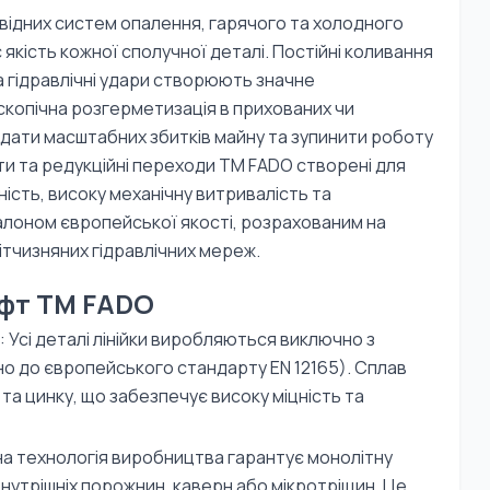
відних систем опалення, гарячого та холодного
якість кожної сполучної деталі. Постійні коливання
а гідравлічні удари створюють значне
оскопічна розгерметизація в прихованих чи
вдати масштабних збитків майну та зупинити роботу
ти та редукційні переходи TM FADO створені для
ість, високу механічну витривалість та
еталоном європейської якості, розрахованим на
ітчизняних гідравлічних мереж.
уфт TM FADO
: Усі деталі лінійки виробляються виключно з
но до європейського стандарту EN 12165). Сплав
та цинку, що забезпечує високу міцність та
на технологія виробництва гарантує монолітну
нутрішніх порожнин, каверн або мікротріщин. Це