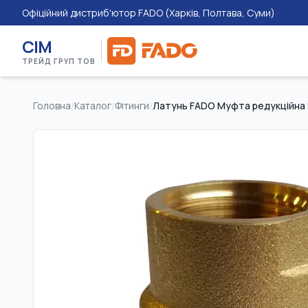
Офіційний дистриб'ютор FADO (Харків, Полтава, Суми)
СІМ
ТРЕЙД ГРУП ТОВ
Головна
/
Каталог
/
Фітинги
/
Латунь FADO Муфта редукційна 1/