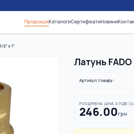
Продукція
Каталоги
Сертифікати
Новини
Конта
2" х 1"
Латунь FADO 
Артикул товару:
РОЗДРІБНА ЦІНА З ПДВ (
З
246.00
грн