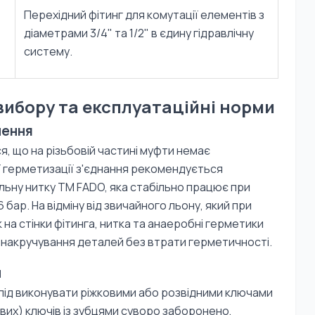
Перехідний фітинг для комутації елементів з
діаметрами 3/4" та 1/2" в єдину гідравлічну
систему.
вибору та експлуатаційні норми
нення
 що на різьбовій частині муфти немає
ої герметизації з'єднання рекомендується
ьну нитку TM FADO, яка стабільно працює при
 бар. На відміну від звичайного льону, який при
а стінки фітинга, нитка та анаеробні герметики
 накручування деталей без втрати герметичності.
м
слід виконувати ріжковими або розвідними ключами
вих) ключів із зубцями суворо заборонено,