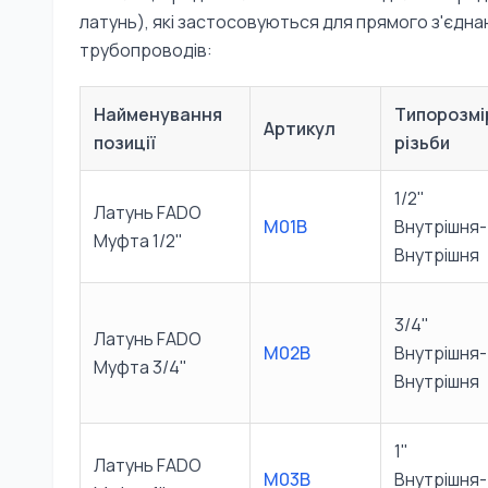
латунь), які застосовуються для прямого з'єдна
трубопроводів:
Найменування
Типорозмі
Артикул
позиції
різьби
1/2"
Латунь FADO
M01B
Внутрішня-
Муфта 1/2"
Внутрішня
3/4"
Латунь FADO
M02B
Внутрішня-
Муфта 3/4"
Внутрішня
1"
Латунь FADO
M03B
Внутрішня-