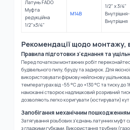
Латунь FADO
1/2" х 3/4"
Муфта
M14B
Внутрішня-
редукційна
Внутрішня
1/2"х3/4"
Рекомендації щодо монтажу, 
Правила підготовки з'єднання та ущіль
Перед початком монтажних робіт переконайтеся,
будівельного пилу, бруду та задирок. Для якісн
використовувати фірмову нейлонову ущільнювал
температурах від -55 °C до +130 °C та тиску до 16
намоканні створює надлишковий розривний тиск н
дозволяють легко коригувати (юстирувати) кут
Запобігання механічним пошкодження
Затягування різьбових з'єднань латунних муфт 
з гладкими губками. Використання трубних (газо