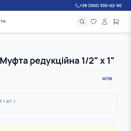
+38 (050) 300-02-90
кти
Муфта редукційна 1/2" х 1"
M11B
А 1 ШТ.
)