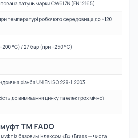
пована латунь марки CW617N (EN 12165)
(при температурі робочого середовища до +120
+200 °C) / 27 бар (при +250 °C)
ндрична різьба UNI EN ISO 228-1:2003
кість до вимивання цинку та електрохімічної
 муфт TM FADO
муфт із базовим індексом «B» (Brass — чиста