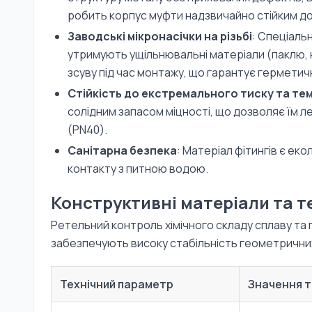
робить корпус муфти надзвичайно стійким до
Заводські мікронасічки на різьбі
: Спеціальн
утримують ущільнювальні матеріали (паклю, н
зсуву під час монтажу, що гарантує герметичн
Стійкість до екстремального тиску та те
солідним запасом міцності, що дозволяє їм л
(PN40).
Санітарна безпека
: Матеріал фітингів є ек
контакту з питною водою.
Конструктивні матеріали та т
Ретельний контроль хімічного складу сплаву та
забезпечують високу стабільність геометричних
Технічний параметр
Значення т