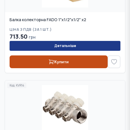
Балка колекторна FADO 1"x1/2"x1/2" x2
ЦІНА З ПДВ (
ЗА 1 ШТ.
)
713.50
грн
Детальніше
Купити
Код:
KVR14