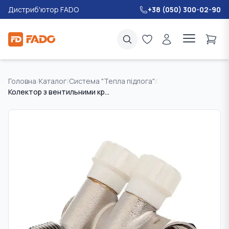
Дистриб'ютор FADO
+38 (050) 300-02-90
Головна
/
Каталог
/
Система "Тепла підлога"
/
Колектор з вентильними кранами FADO 3/4"x1/2"x2