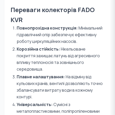
Переваги колекторів FADO
KVR
Повнопрохідна конструкція:
Мінімальний
гідравлічний опір забезпечує ефективну
роботу циркуляційних насосів.
Корозійна стійкість:
Нікельоване
покриття захищає латунь від агресивного
впливу теплоносія та зовнішнього
середовища.
Плавне налаштування:
На відміну від
кульових кранів, вентилі дозволяють точно
збалансувати витрату води в кожному
контурі.
Універсальність:
Сумісні з
металопластиковими, поліпропіленовими