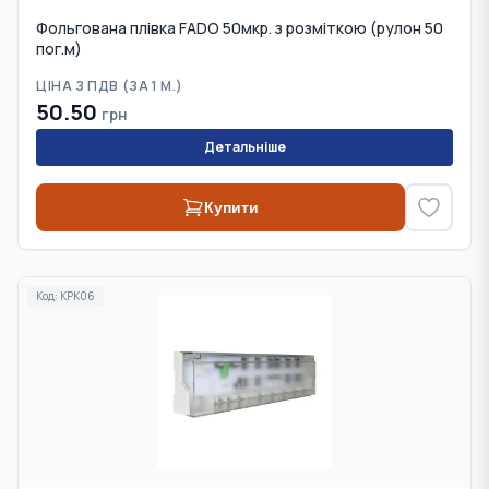
Фольгована плівка FADO 50мкр. з розміткою (рулон 50
пог.м)
ЦІНА З ПДВ (
ЗА 1 М.
)
50.50
грн
Детальніше
Купити
Код:
KPK06