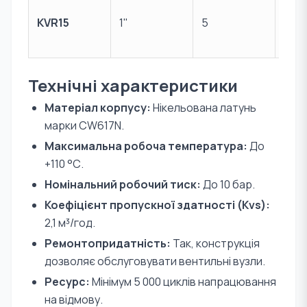
1/2"
KVR15
1"
5
(зов
різь
Технічні характеристики
Матеріал корпусу:
Нікельована латунь
марки CW617N.
Максимальна робоча температура:
До
+110 °С.
Номінальний робочий тиск:
До 10 бар.
Коефіцієнт пропускної здатності (Kvs):
2,1 м³/год.
Ремонтопридатність:
Так, конструкція
дозволяє обслуговувати вентильні вузли.
Ресурс:
Мінімум 5 000 циклів напрацювання
на відмову.