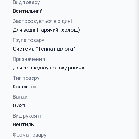
Вид товару
Вентильний
Застосовується в рідині
Для води (гарячий і холод.)
Група товару
Система "Тепла підлога"
Призначення
Для розподілу потоку рідини
Тип товару
Колектор
Вага,кг
0.321
Вид рукояті
Вентиль
Форма товару