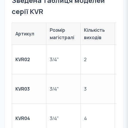
Зведена таблиця моделей
серії KVR
Розмір
Кількість
Роз
Артикул
магістралі
виходів
вих
1/2"
KVR02
3/4"
2
(зов
різь
1/2"
KVR03
3/4"
3
(зов
різь
1/2"
KVR04
3/4"
4
(зов
різь