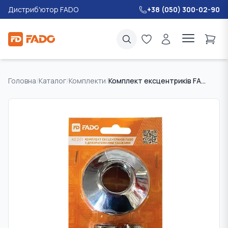
Дистриб'ютор FADO
+38 (050) 300-02-90
Головна
/
Каталог
/
Комплекти
/
Комплект ексцентриків FADO з декоративними чашками