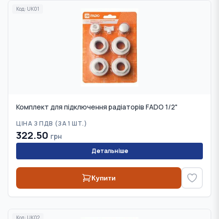
Код:
UK01
Комплект для підключення радіаторів FADO 1/2"
ЦІНА З ПДВ (
ЗА 1 ШТ.
)
322.50
грн
Детальніше
Купити
Код:
UK02