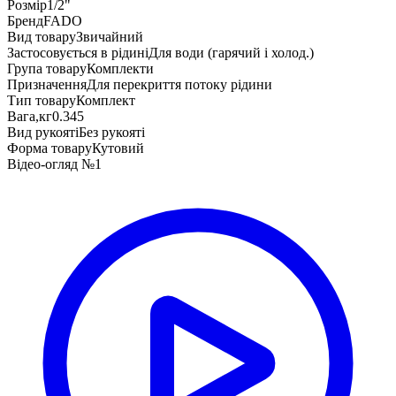
Розмір
1/2"
Бренд
FADO
Вид товару
Звичайний
Застосовується в рідині
Для води (гарячий і холод.)
Група товару
Комплекти
Призначення
Для перекриття потоку рідини
Тип товару
Комплект
Вага,кг
0.345
Вид рукояті
Без рукояті
Форма товару
Кутовий
Відео-огляд №1