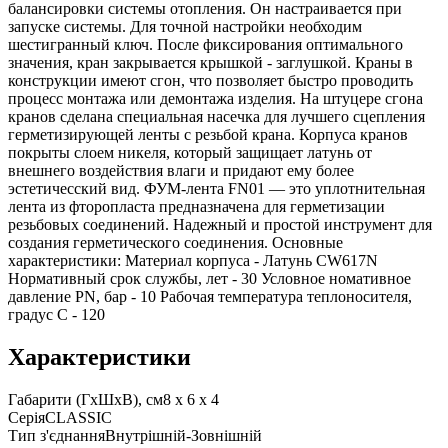
балансировки системы отопления. Он настраивается при
запуске системы. Для точной настройки необходим
шестигранный ключ. После фиксирования оптимального
значения, кран закрывается крышкой - заглушкой. Краны в
конструкции имеют сгон, что позволяет быстро проводить
процесс монтажа или демонтажа изделия. На штуцере сгона
кранов сделана специальная насечка для лучшего сцепления
герметизирующей ленты с резьбой крана. Корпуса кранов
покрыты слоем никеля, который защищает латунь от
внешнего воздействия влаги и придают ему более
эстетичесский вид. ФУМ-лента FN01 — это уплотнительная
лента из фторопласта предназначена для герметизации
резьбовых соединений. Надежный и простой инструмент для
создания герметического соединения. Основные
характеристики: Материал корпуса - Латунь CW617N
Нормативный срок службы, лет - 30 Условное номативное
давление PN, бар - 10 Рабочая температура теплоносителя,
градус С - 120
Характеристики
Габарити (ГxШxВ), см
8 x 6 x 4
Серія
CLASSIC
Тип з'єднання
Внутрішній-Зовнішній