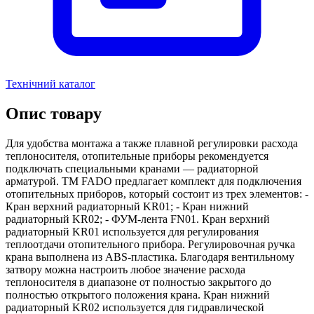
Технічний каталог
Опис товару
Для удобства монтажа а также плавной регулировки расхода
теплоносителя, отопительные приборы рекомендуется
подключать специальными кранами — радиаторной
арматурой. ТМ FADO предлагает комплект для подключения
отопительных приборов, который состоит из трех элементов: -
Кран верхний радиаторный KR01; - Кран нижний
радиаторный KR02; - ФУМ-лента FN01. Кран верхний
радиаторный KR01 используется для регулирования
теплоотдачи отопительного прибора. Регулировочная ручка
крана выполнена из ABS-пластика. Благодаря вентильному
затвору можна настроить любое значение расхода
теплоносителя в диапазоне от полностью закрытого до
полностью открытого положения крана. Кран нижний
радиаторный KR02 используется для гидравлической