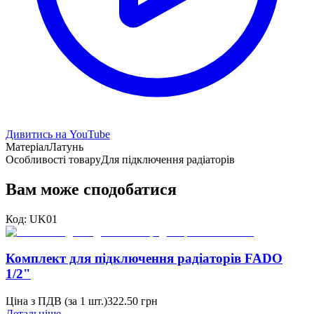
Дивитись на YouTube
Матеріал
Латунь
Особливості товару
Для підключення радіаторів
Вам може сподобатися
Код:
UK01
Комплект для підключення радіаторів FADO
1/2"
Ціна з ПДВ (
за 1 шт.
)
322.50
грн
Детальніше