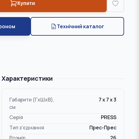
Купити
фоном
Технічний каталог
Характеристики
Габарити (ГxШxВ),
7 x 7 x 3
см
Серія
PRESS
Тип з'єднання
Прес-Прес
Розмір
26