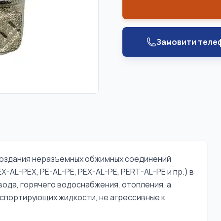
Замовити теле
создания неразъемных обжимных соединений
AL-PEX, PE-AL-PE, PEX-AL-PE, PERT-AL-PE и пр.) в
ода, горячего водоснабжения, отопления, а
нспортирующих жидкости, не агрессивные к