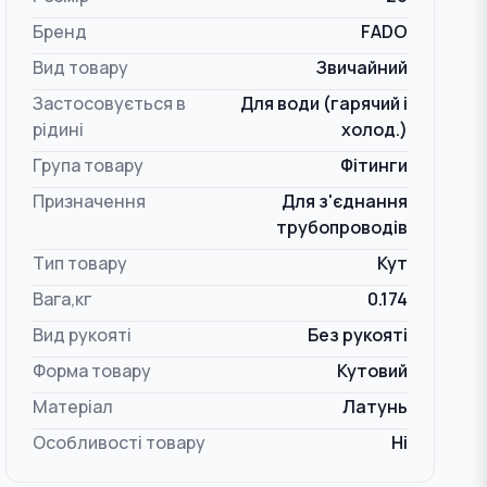
Бренд
FADO
Вид товару
Звичайний
Застосовується в
Для води (гарячий і
рідині
холод.)
Група товару
Фітинги
Призначення
Для з'єднання
трубопроводів
Тип товару
Кут
Вага,кг
0.174
Вид рукояті
Без рукояті
Форма товару
Кутовий
Матеріал
Латунь
Особливості товару
Ні