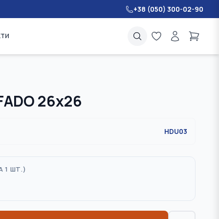
+38 (050) 300-02-90
кти
 FADO 26х26
HDU03
А 1 ШТ.
)