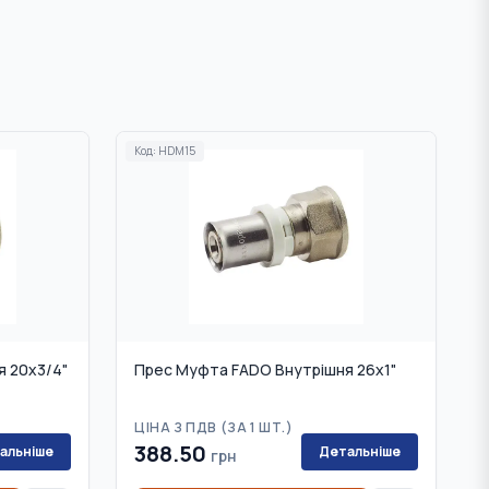
Код:
HDM15
 20х3/4"
Прес Муфта FADO Внутрішня 26х1"
ЦІНА З ПДВ (
ЗА 1 ШТ.
)
388.50
альніше
Детальніше
грн