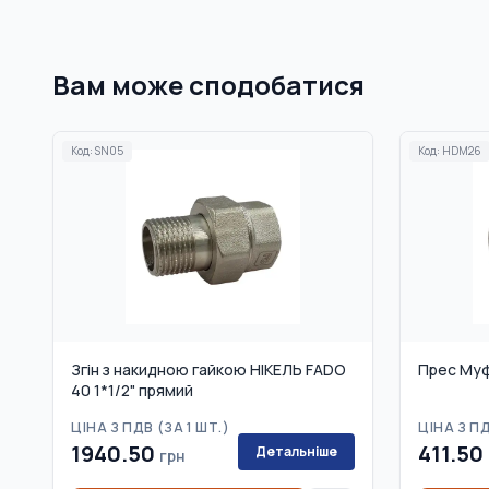
Вам може сподобатися
Код:
SN05
Код:
HDM26
Згін з накидною гайкою НІКЕЛЬ FADO
Прес Муф
40 1*1/2" прямий
ЦІНА З ПДВ (
ЗА 1 ШТ.
)
ЦІНА З ПД
1940.50
411.50
Детальніше
грн