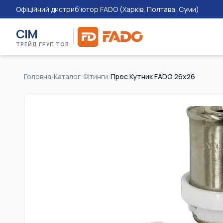
Офіційний дистриб'ютор FADO (Харків, Полтава, Суми)
СІМ
ТРЕЙД ГРУП ТОВ
Головна
/
Каталог
/
Фітинги
/
Прес Кутник FADO 26х26