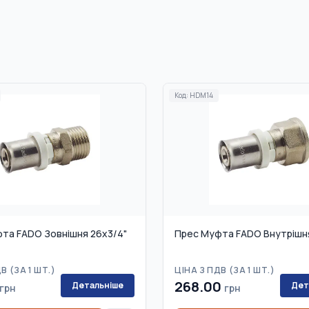
Код:
HDM14
та FADO Зовнішня 26x3/4"
Прес Муфта FADO Внутрішня
В (
ЗА 1 ШТ.
)
ЦІНА З ПДВ (
ЗА 1 ШТ.
)
268.00
Детальніше
Дет
грн
грн