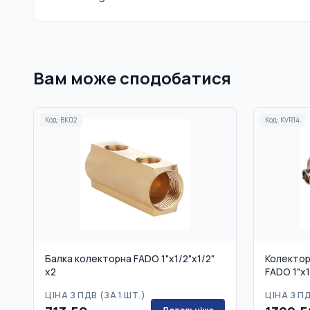
Вам може сподобатися
Код:
BK02
Код:
KVR14
Балка колекторна FADO 1"x1/2"x1/2"
Колектор
x2
FADO 1"x1
ЦІНА З ПДВ (
ЗА 1 ШТ.
)
ЦІНА З ПД