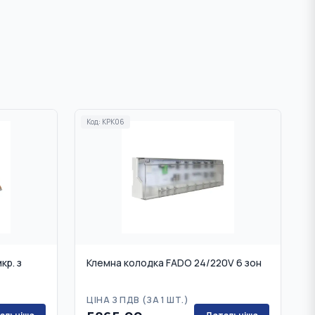
Код:
KPK06
кр. з
Клемна колодка FADO 24/220V 6 зон
ЦІНА З ПДВ (
ЗА 1 ШТ.
)