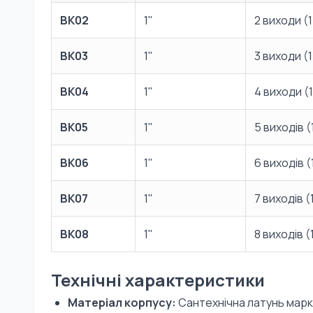
BK02
1"
2 виходи (1
BK03
1"
3 виходи (1
BK04
1"
4 виходи (1
BK05
1"
5 виходів (
BK06
1"
6 виходів (
BK07
1"
7 виходів (
BK08
1"
8 виходів (
Технічні характеристики
Матеріал корпусу:
Сантехнічна латунь мар