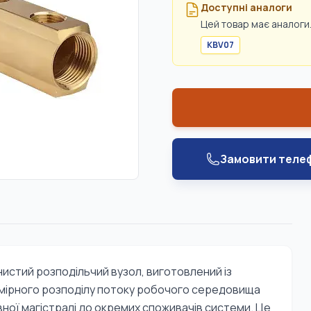
Доступні аналоги
Цей товар має аналоги.
KBV07
Замовити теле
нистий розподільчий вузол, виготовлений із
номірного розподілу потоку робочого середовища
вної магістралі до окремих споживачів системи. Це