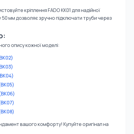
стовуйте кріплення FADO KK01 для надійної
 у 50 мм дозволяє зручно підключати труби через
ю:
ного опису кожної моделі:
(BK02)
(BK03)
(BK04)
 (BK05)
 (BK06)
 (BK07)
 (BK08)
ндамент вашого комфорту! Купуйте оригінал на