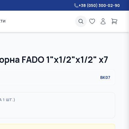
+38 (050) 300-02-90
кти
орна FADO 1"x1/2"x1/2" x7
BK07
А 1 ШТ.
)