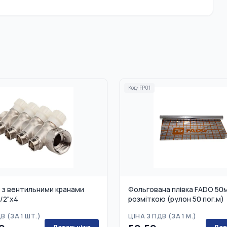
Код:
FP01
 з вентильними кранами
Фольгована плівка FADO 50м
/2"x4
розміткою (рулон 50 пог.м)
В (
ЗА 1 ШТ.
)
ЦІНА З ПДВ (
ЗА 1 М.
)