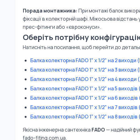
Порада монтажника:
При монтажі балок викори
фіксації в колекторній шафі. Міжосьова відстань
прес-фітинги або «євроконуси».
Оберіть потрібну конфігураці
Натисніть на посилання, щоб перейти до деталь
Балка колекторна FADO 1" x 1/2" на 2 виходи 
Балка колекторна FADO 1" x 1/2" на 3 виходи 
Балка колекторна FADO 1" x 1/2" на 4 виходи 
Балка колекторна FADO 1" x 1/2" на 5 виходів
Балка колекторна FADO 1" x 1/2" на 6 виходів
Балка колекторна FADO 1" x 1/2" на 7 виходів
Балка колекторна FADO 1" x 1/2" на 8 виходів
Якісна інженерна сантехніка
FADO
— надійний фу
fado-fiting.com.ua.