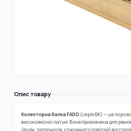
Опис товару
Колекторна балка FADO
(серія BK) — це порож
високоякісної латуні. Вона призначена для рів
(води, теплоносія, стисненого повітря) від голо