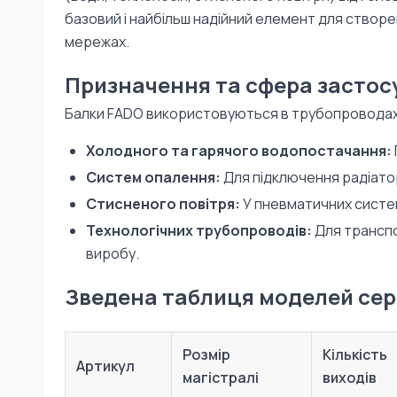
базовий і найбільш надійний елемент для створ
мережах.
Призначення та сфера застос
Балки FADO використовуються в трубопроводах
Холодного та гарячого водопостачання:
Систем опалення:
Для підключення радіатор
Стисненого повітря:
У пневматичних систе
Технологічних трубопроводів:
Для транспо
виробу.
Зведена таблиця моделей сері
Розмір
Кількість
Артикул
магістралі
виходів