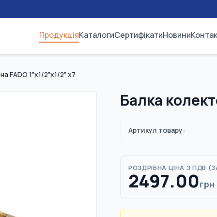
Продукція
Каталоги
Сертифікати
Новини
Конта
а FADO 1"x1/2"x1/2" x7
Балка колект
Артикул товару:
РОЗДРІБНА ЦІНА З ПДВ (
З
2497.00
грн