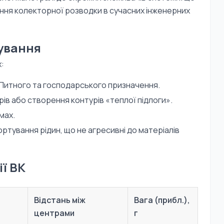
ення колекторної розводки в сучасних інженерних
ування
:
Питного та господарського призначення.
ів або створення контурів «теплої підлоги».
мах.
ртування рідин, що не агресивні до матеріалів
ї BK
Відстань між
Вага (прибл.),
центрами
г