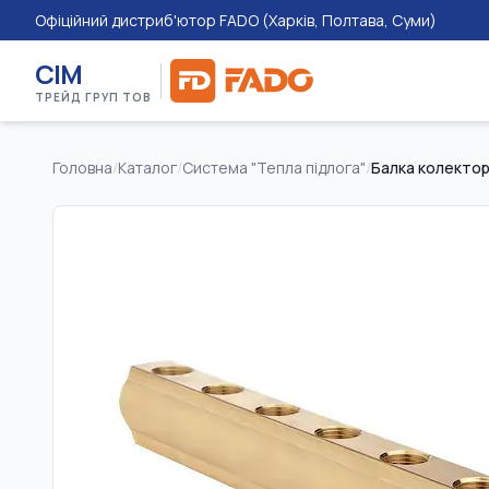
Офіційний дистриб'ютор FADO (Харків, Полтава, Суми)
СІМ
ТРЕЙД ГРУП ТОВ
Головна
/
Каталог
/
Система "Тепла підлога"
/
Балка колекторн