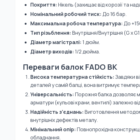
Покриття:
Нікель (захищає від корозії та на
Номінальний робочий тиск:
До 16 бар.
Максимальна робоча температура:
До +15
Тип різьблення:
Внутрішня/Внутрішня (G x G1
Діаметр магістралі:
1 дюйм.
Діаметр виходів:
1/2 дюйма.
Переваги балок FADO BK
Висока температурна стійкість:
Завдяки ві
деталей у самій балці, вона витримує темпер
Універсальність:
Порожня балка дозволяє м
арматури (кульові крани, вентилі) залежно ві
Надійність з’єднань:
Виготовлення методом
внутрішніх дефектів металу.
Мінімальний опір:
Повнопрохідна конструкц
обладнання.