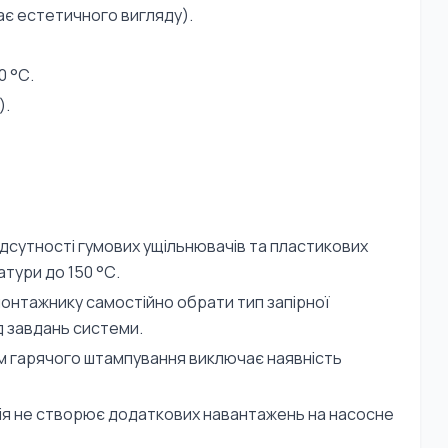
дає естетичного вигляду).
0 °С.
).
дсутності гумових ущільнювачів та пластикових
атури до 150 °С.
онтажнику самостійно обрати тип запірної
д завдань системи.
 гарячого штампування виключає наявність
ія не створює додаткових навантажень на насосне