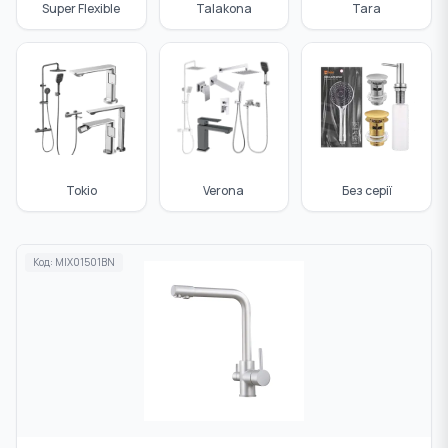
Super Flexible
Talakona
Tara
Tokio
Verona
Без серії
Код:
MIX01501BN