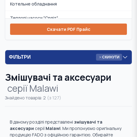
Котельне обладнання
Теплові насоси "Спліт"
Скачати PDF Прайс
Змішувачі та аксесуари
Циркуляційні насоси
ФІЛЬТРИ
СКИНУТИ
Інсталяції та аксесуари
Змішувачі та аксесуари
Комплекти
серії
Malawi
Запобіжна арматура
Знайдено товарів:
2
(з
127
)
Радіаторна арматура
Система "Тепла підлога"
В даному розділі представлені
змішувачі та
аксесуари
серії
Malawi
. Ми пропонуємо оригінальну
Система "Розумний дім"
продукцію FADO з офіційною гарантією. Обирайте