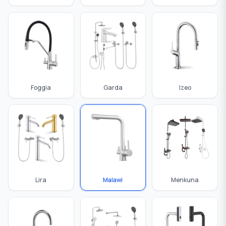
Foggia
Garda
Izeo
Lira
Malawi
Menkuna