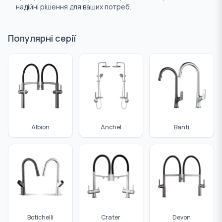
надійні рішення для ваших потреб.
Ущільнювальні матеріали
Труби
Популярні серії
Albion
Anchel
Banti
Botichelli
Crater
Devon