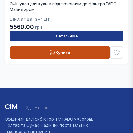
Змішувач для кухні з підключенням до фільтра FADO
Malawi хром
ЦІНА З ПДВ (
ЗА 1 ШТ.
)
5560.00
грн
Детальніше
Купити
СІМ
ТРЕЙД ГРУП ТОВ
Офіційний дистриб'ютор ТМ FADO у Харкові,
Полтаві та Сумах. Надійний постачальник
інженерної сантехніки.