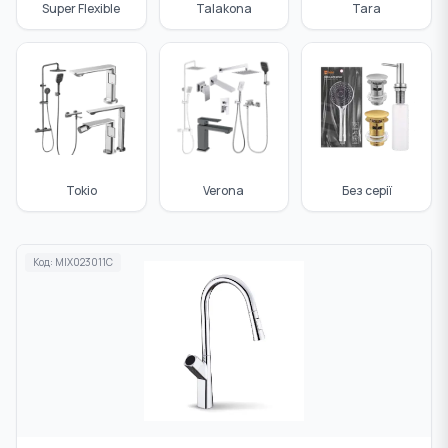
Super Flexible
Talakona
Tara
Tokio
Verona
Без серії
Код:
MIX023011C