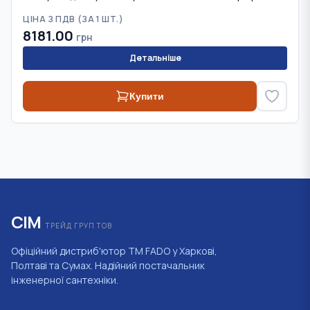
ЦІНА З ПДВ (
ЗА 1 ШТ.
)
8181.00
грн
Детальніше
Купити
СІМ
ТРЕЙД ГРУП ТОВ
Офіційний дистриб'ютор ТМ FADO у Харкові,
Полтаві та Сумах. Надійний постачальник
інженерної сантехніки.