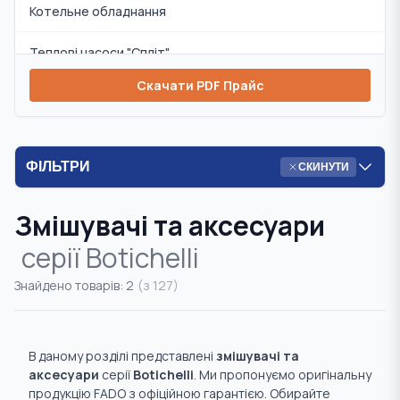
Котельне обладнання
Теплові насоси "Спліт"
Скачати PDF Прайс
Змішувачі та аксесуари
Циркуляційні насоси
ФІЛЬТРИ
СКИНУТИ
Інсталяції та аксесуари
Змішувачі та аксесуари
Комплекти
серії
Botichelli
Запобіжна арматура
Знайдено товарів:
2
(з
127
)
Радіаторна арматура
Система "Тепла підлога"
В даному розділі представлені
змішувачі та
аксесуари
серії
Botichelli
. Ми пропонуємо оригінальну
Система "Розумний дім"
продукцію FADO з офіційною гарантією. Обирайте