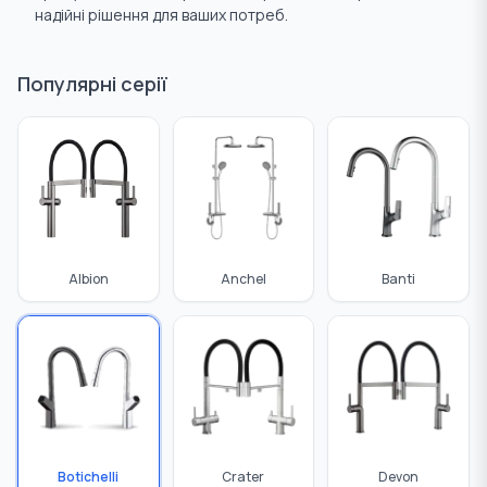
надійні рішення для ваших потреб.
Ущільнювальні матеріали
Труби
Популярні серії
Albion
Anchel
Banti
Botichelli
Crater
Devon