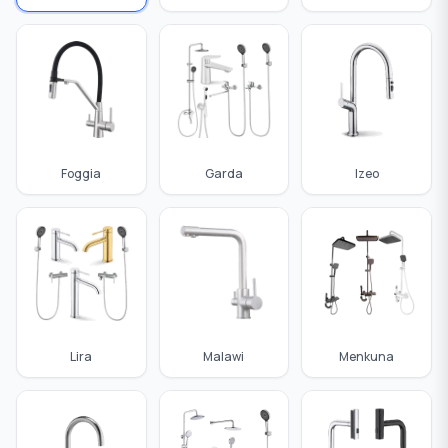
Foggia
Garda
Izeo
Lira
Malawi
Menkuna