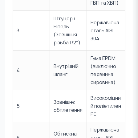
ГВП та ХВП)
Штуцер /
Нержавіюча
Ніпель
3
сталь AISI
(Зовнішня
304
різьба 1/2")
Гума EPDM
Внутрішній
(виключно
4
шланг
первинна
сировина)
Високоміцни
Зовнішнє
5
й поліетилен
обплетення
PE
Нержавіюча
Обтискна
6
сталь AISI