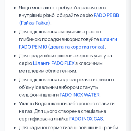
Якщо монтаж потребує з'єднання двох
внутрішніх різьб, обирайте серію
FADO PE ВВ
(Гайка-Гайка)
.
Для підключення змішувачів з різною
глибиною посадки використовуйте
шланги
FADO PE M10 (довга та коротка голка)
.
Для традиційних рішень зверніть увагу на
серію
Шланги FADO FLEX
з класичним
металевим обплетенням.
Для підключення водонагрівачів великого
об'єму ідеальним вибором стануть
сильфонні шланги
FADO INOX WATER
.
Увага:
Водяні шланги заборонено ставити
на газ. Для цього створена спеціальна
сертифікована лінійка
FADO INOX GAS
.
Для надійної герметизації зовнішньої різьби