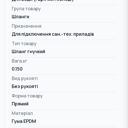
Група товару
Шланги
Призначення
Для підключення сан.-тех. приладів
Тип товару
Шланг гнучкий
Вага,кг
0.150
Вид рукояті
Без рукояті
Форма товару
Прямий
Матеріал
Гума EPDM