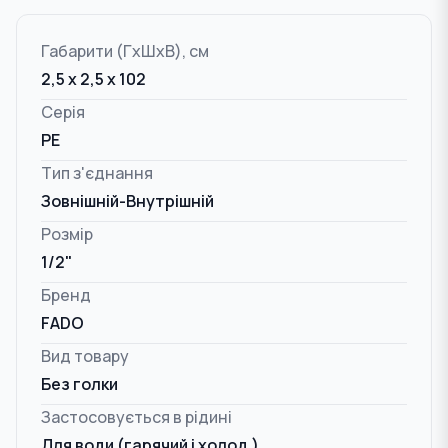
Габарити (ГxШxВ), см
2,5 x 2,5 x 102
Серія
PE
Тип з'єднання
Зовнішній-Внутрішній
Розмір
1/2"
Бренд
FADO
Вид товару
Без голки
Застосовується в рідині
Для води (гарячий і холод.)