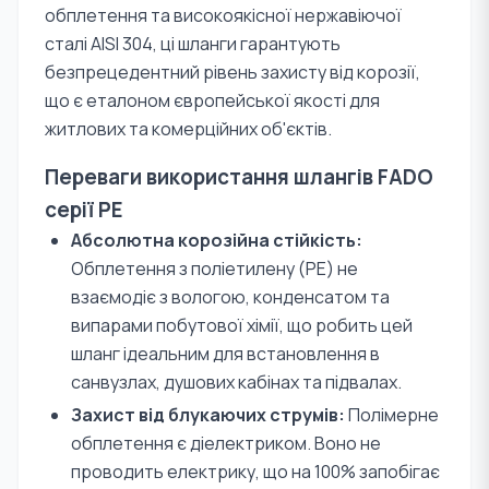
обплетення та високоякісної нержавіючої
сталі AISI 304, ці шланги гарантують
безпрецедентний рівень захисту від корозії,
що є еталоном європейської якості для
житлових та комерційних об'єктів.
Переваги використання шлангів FADO
серії PE
Абсолютна корозійна стійкість:
Обплетення з поліетилену (PE) не
взаємодіє з вологою, конденсатом та
випарами побутової хімії, що робить цей
шланг ідеальним для встановлення в
санвузлах, душових кабінах та підвалах.
Захист від блукаючих струмів:
Полімерне
обплетення є діелектриком. Воно не
проводить електрику, що на 100% запобігає