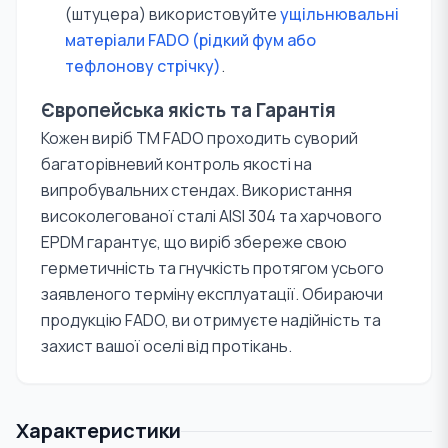
(штуцера) використовуйте
ущільнювальні
матеріали FADO (рідкий фум або
тефлонову стрічку)
.
Європейська якість та Гарантія
Кожен виріб TM FADO проходить суворий
багаторівневий контроль якості на
випробувальних стендах. Використання
високолегованої сталі AISI 304 та харчового
EPDM гарантує, що виріб збереже свою
герметичність та гнучкість протягом усього
заявленого терміну експлуатації. Обираючи
продукцію FADO, ви отримуєте надійність та
захист вашої оселі від протікань.
Характеристики