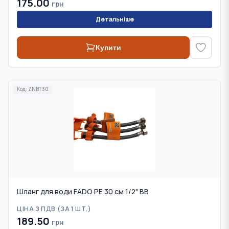
175.00
грн
Детальніше
Купити
Код:
ZNBT30
Шланг для води FADO PE 30 см 1/2" ВВ
ЦІНА З ПДВ (
ЗА 1 ШТ.
)
189.50
грн