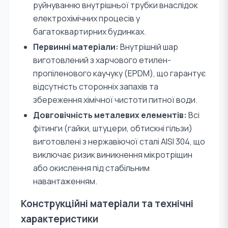
руйнуванню внутрішньої трубки внаслідок
електрохімічних процесів у
багатоквартирних будинках.
Первинні матеріали:
Внутрішній шар
виготовлений з харчового етилен-
пропіленового каучуку (EPDM), що гарантує
відсутність сторонніх запахів та
збереження хімічної чистоти питної води.
Довговічність металевих елементів:
Всі
фітинги (гайки, штуцери, обтискні гільзи)
виготовлені з нержавіючої сталі AISI 304, що
виключає ризик виникнення мікротріщин
або окислення під стабільним
навантаженням.
Конструкційні матеріали та технічні
характеристики