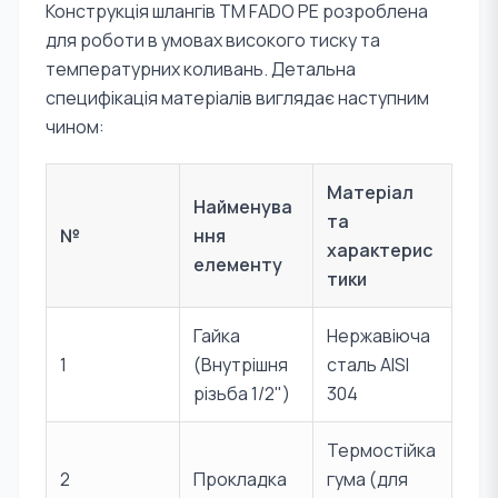
Конструкція шлангів TM FADO PE розроблена
для роботи в умовах високого тиску та
температурних коливань. Детальна
специфікація матеріалів виглядає наступним
чином:
Матеріал
Найменува
та
№
ння
характерис
елементу
тики
Гайка
Нержавіюча
1
(Внутрішня
сталь AISI
різьба 1/2")
304
Термостійка
2
Прокладка
гума (для