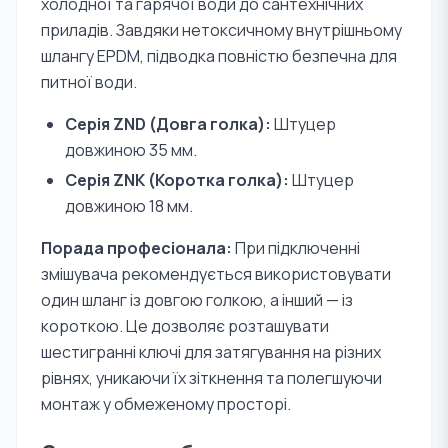
холодної та гарячої води до сантехнічних
приладів. Завдяки нетоксичному внутрішньому
шлангу EPDM, підводка повністю безпечна для
питної води.
Серія ZND (Довга голка):
Штуцер
довжиною 35 мм.
Серія ZNK (Коротка голка):
Штуцер
довжиною 18 мм.
Порада професіонала:
При підключенні
змішувача рекомендується використовувати
один шланг із довгою голкою, а інший — із
короткою. Це дозволяє розташувати
шестигранні ключі для затягування на різних
рівнях, уникаючи їх зіткнення та полегшуючи
монтаж у обмеженому просторі.