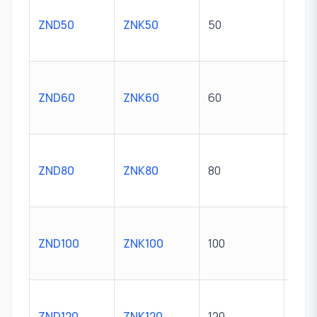
ZND50
ZNK50
50
M10 
ZND60
ZNK60
60
M10 
ZND80
ZNK80
80
M10 
ZND100
ZNK100
100
M10 
ZND120
ZNK120
120
M10 