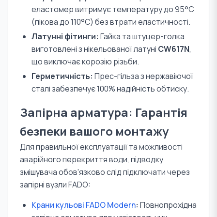
еластомер витримує температуру до 95°C
(пікова до 110°C) без втрати еластичності.
Латунні фітинги:
Гайка та штуцер-голка
виготовлені з нікельованої латуні
CW617N
,
що виключає корозію різьби.
Герметичність:
Прес-гільза з нержавіючої
сталі забезпечує 100% надійність обтиску.
Запірна арматура: Гарантія
безпеки вашого монтажу
Для правильної експлуатації та можливості
аварійного перекриття води, підводку
змішувача обов'язково слід підключати через
запірні вузли FADO:
Крани кульові FADO Modern
:
Повнопрохідна