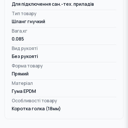
Для підключення сан.-тех. приладів
Тип товару
Шланг гнучкий
Вага,кг
0.085
Вид рукояті
Без рукояті
Форма товару
Прямий
Матеріал
Гума EPDM
Особливості товару
Коротка голка (18мм)