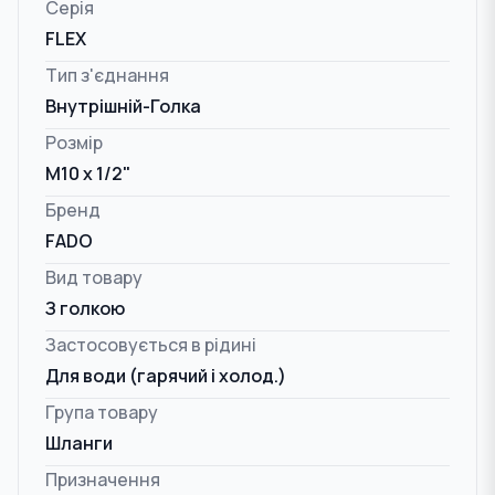
Серія
FLEX
Тип з'єднання
Внутрішній-Голка
Розмір
M10 x 1/2"
Бренд
FADO
Вид товару
З голкою
Застосовується в рідині
Для води (гарячий і холод.)
Група товару
Шланги
Призначення