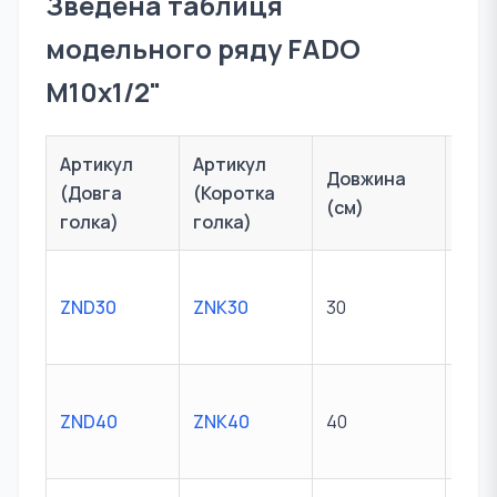
Зведена таблиця
модельного ряду FADO
M10х1/2"
Артикул
Артикул
Довжина
(Довга
(Коротка
Різ
(см)
голка)
голка)
ZND30
ZNK30
30
M10 
ZND40
ZNK40
40
M10 