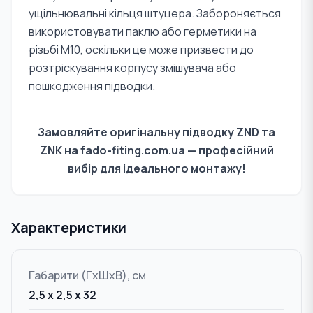
ущільнювальні кільця штуцера. Забороняється
використовувати паклю або герметики на
різьбі M10, оскільки це може призвести до
розтріскування корпусу змішувача або
пошкодження підводки.
Замовляйте оригінальну підводку
ZND та
ZNK
на fado-fiting.com.ua — професійний
вибір для ідеального монтажу!
Характеристики
Габарити (ГxШxВ), см
2,5 x 2,5 x 32