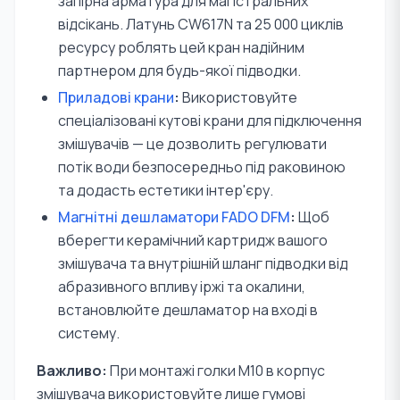
запірна арматура для магістральних
відсікань. Латунь CW617N та 25 000 циклів
ресурсу роблять цей кран надійним
партнером для будь-якої підводки.
Приладові крани
:
Використовуйте
спеціалізовані кутові крани для підключення
змішувачів — це дозволить регулювати
потік води безпосередньо під раковиною
та додасть естетики інтер'єру.
Магнітні дешламатори FADO DFM
:
Щоб
вберегти керамічний картридж вашого
змішувача та внутрішній шланг підводки від
абразивного впливу іржі та окалини,
встановлюйте дешламатор на вході в
систему.
Важливо:
При монтажі голки M10 в корпус
змішувача використовуйте лише гумові