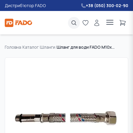
Дистриб'ютор FADO
+38 (050) 300-02-90
Головна
/
Каталог
/
Шланги
/
Шланг для води FADO M10х3/8" 50 см довга