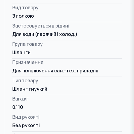
Вид товару
З голкою
Застосовується в рідині
Для води (гарячий і холод.)
Група товару
Шланги
Призначення
Для підключення сан.-тех. приладів
Тип товару
Шланг гнучкий
Вага,кг
0.110
Вид рукояті
Без рукояті