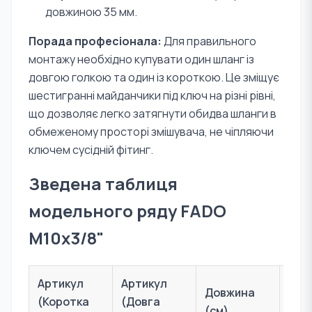
довжиною 35 мм.
Порада професіонала:
Для правильного
монтажу необхідно купувати один шланг із
довгою голкою та один із короткою. Це зміщує
шестигранні майданчики під ключ на різні рівні,
що дозволяє легко затягнути обидва шланги в
обмеженому просторі змішувача, не чіпляючи
ключем сусідній фітинг.
Зведена таблиця
модельного ряду FADO
M10х3/8"
Артикул
Артикул
Різ
Довжина
(Коротка
(Довга
при
(см)