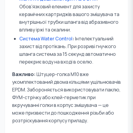
Обов'язковий елемент для захисту
керамічних картриджів вашого змішувача та
внутрішньої трубки шланга від абразивного
впливу іржі та окалини.
Система Water Control
:
Інтелектуальний
захист від протікань. При розриві гнучкого
шланга система за 15 секунд автоматично
перекриє воду на вході в оселю.
Важливо:
Штуцер-голка M10 вже
укомплектований двома кільцями ущільнювачів
EPDM. Забороняється використовувати паклю,
ФУМ-стрічку або клей-герметик при
вкручуванні голки в корпус змішувача — це
може призвести до пошкодження різьби або
розтріскування корпусу приладу.