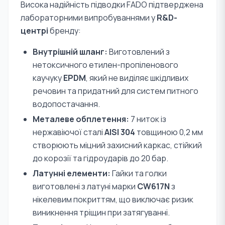
Висока надійність підводки FADO підтверджена
лабораторними випробуваннями у
R&D-
центрі
бренду:
Внутрішній шланг:
Виготовлений з
нетоксичного етилен-пропіленового
каучуку
EPDM
, який не виділяє шкідливих
речовин та придатний для систем питного
водопостачання.
Металеве обплетення:
7 ниток із
нержавіючої сталі
AISI 304
товщиною 0,2 мм
створюють міцний захисний каркас, стійкий
до корозії та гідроударів до 20 бар.
Латунні елементи:
Гайки та голки
виготовлені з латуні марки
CW617N
з
нікелевим покриттям, що виключає ризик
виникнення тріщин при затягуванні.