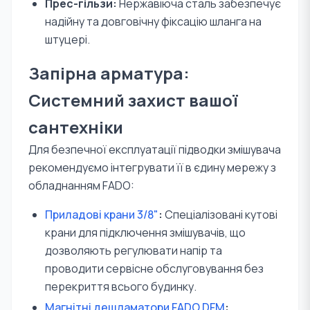
Прес-гільзи:
Нержавіюча сталь забезпечує
надійну та довговічну фіксацію шланга на
штуцері.
Запірна арматура:
Системний захист вашої
сантехніки
Для безпечної експлуатації підводки змішувача
рекомендуємо інтегрувати її в єдину мережу з
обладнанням FADO:
Приладові крани 3/8"
:
Спеціалізовані кутові
крани для підключення змішувачів, що
дозволяють регулювати напір та
проводити сервісне обслуговування без
перекриття всього будинку.
Магнітні дешламатори FADO DFM
: