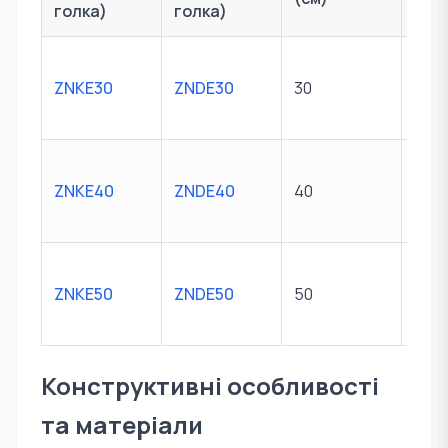
голка)
голка)
я
ZNKE30
ZNDE30
30
M10 
ZNKE40
ZNDE40
40
M10 
ZNKE50
ZNDE50
50
M10 
Конструктивні особливості
та матеріали