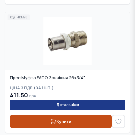
Код:
HDM26
Прес Муфта FADO Зовнішня 26x3/4"
ЦІНА З ПДВ (
ЗА 1 ШТ.
)
411.50
грн
Детальніше
Купити