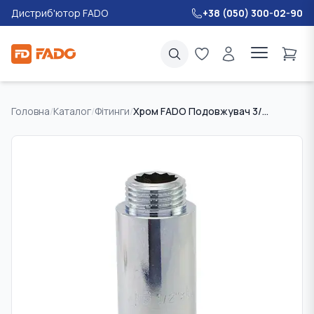
Дистриб'ютор FADO
+38 (050) 300-02-90
Головна
/
Каталог
/
Фітинги
/
Хром FADO Подовжувач 3/4"x20мм