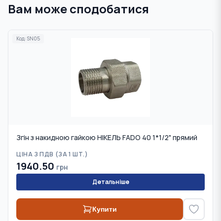
Вам може сподобатися
Код:
SN05
Згін з накидною гайкою НІКЕЛЬ FADO 40 1*1/2" прямий
ЦІНА З ПДВ (
ЗА 1 ШТ.
)
1940.50
грн
Детальніше
Купити