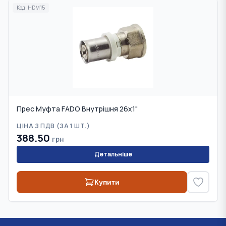
Код:
HDM15
Прес Муфта FADO Внутрішня 26х1"
ЦІНА З ПДВ (
ЗА 1 ШТ.
)
388.50
грн
Детальніше
Купити