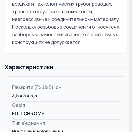
воздуха и технологических трубопроводах,
транспортирующих газ и жидкости,
неагрессивные к соединительному материалу.
Поскольку резьбовые соединения относятся к
разборным, замоноличивание в строительных
конструкциях не допускается.
Характеристики
Габарити (ГxШxВ), см
3,5 x 3 x 3,5
Серія
FITT CHROME
Тип з'єднання
Внутрішній-Зовнішній