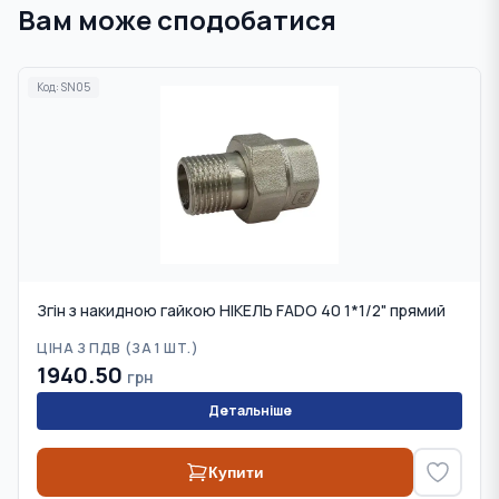
Вам може сподобатися
Код:
SN05
Згін з накидною гайкою НІКЕЛЬ FADO 40 1*1/2" прямий
ЦІНА З ПДВ (
ЗА 1 ШТ.
)
1940.50
грн
Детальніше
Купити