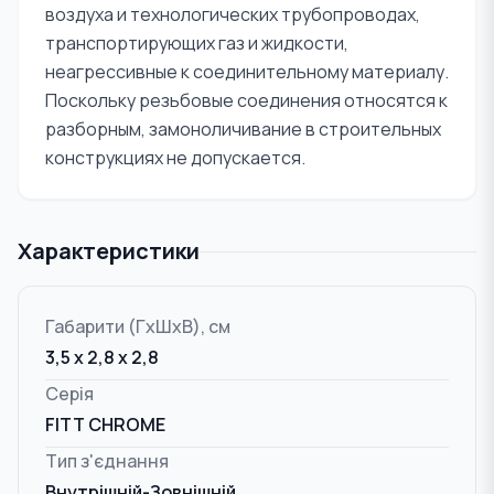
воздуха и технологических трубопроводах,
транспортирующих газ и жидкости,
неагрессивные к соединительному материалу.
Поскольку резьбовые соединения относятся к
разборным, замоноличивание в строительных
конструкциях не допускается.
Характеристики
Габарити (ГxШxВ), см
3,5 x 2,8 x 2,8
Серія
FITT CHROME
Тип з'єднання
Внутрішній-Зовнішній