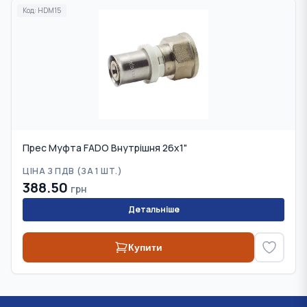
Код:
HDM15
Прес Муфта FADO Внутрішня 26х1"
ЦІНА З ПДВ (
ЗА 1 ШТ.
)
388.50
грн
Детальніше
Купити