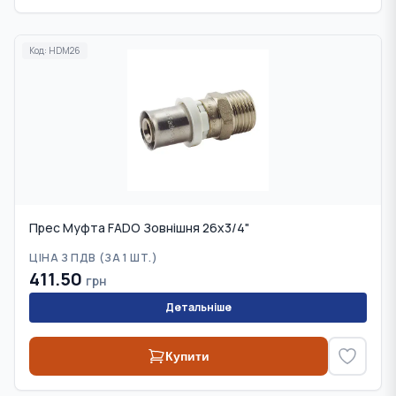
Код:
HDM26
Прес Муфта FADO Зовнішня 26x3/4"
ЦІНА З ПДВ (
ЗА 1 ШТ.
)
411.50
грн
Детальніше
Купити