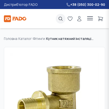
Дистриб'ютор FADO
+38 (050) 300-02-90
Головна
/
Каталог
/
Фітинги
/
Кутник натяжний інсталяційний з внутрішньою різьбою FADO SLICE NEW 20*1/2" ВН