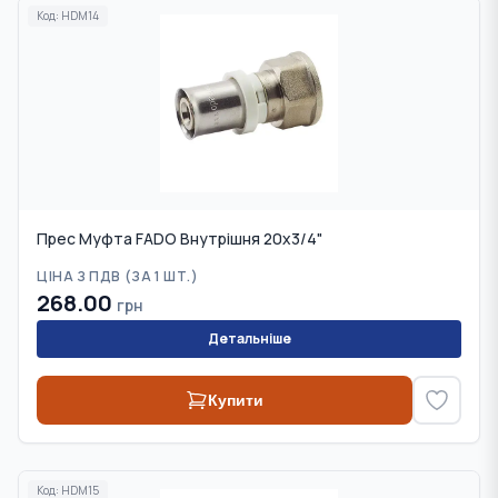
Код:
HDM14
Прес Муфта FADO Внутрішня 20х3/4"
ЦІНА З ПДВ (
ЗА 1 ШТ.
)
268.00
грн
Детальніше
Купити
Код:
HDM15