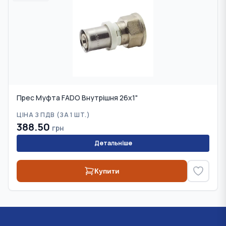
Прес Муфта FADO Внутрішня 26х1"
ЦІНА З ПДВ (
ЗА 1 ШТ.
)
388.50
грн
Детальніше
Купити