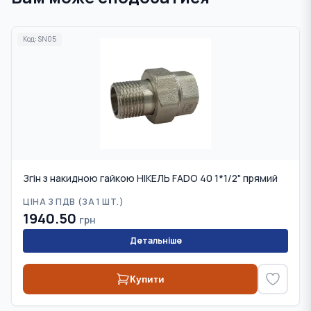
Код:
SN05
Згін з накидною гайкою НІКЕЛЬ FADO 40 1*1/2" прямий
ЦІНА З ПДВ (
ЗА 1 ШТ.
)
1940.50
грн
Детальніше
Купити