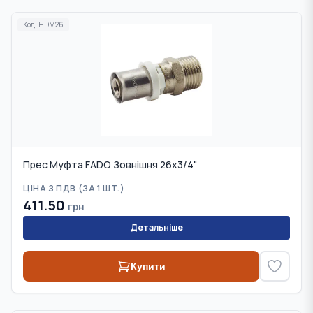
Код:
HDM26
Прес Муфта FADO Зовнішня 26x3/4"
ЦІНА З ПДВ (
ЗА 1 ШТ.
)
411.50
грн
Детальніше
Купити