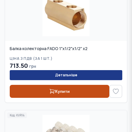
Балка колекторна FADO 1"x1/2"x1/2" x2
ЦІНА З ПДВ (
ЗА 1 ШТ.
)
713.50
грн
Детальніше
Купити
Код:
KVR14