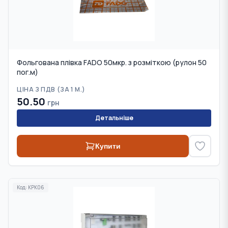
Фольгована плівка FADO 50мкр. з розміткою (рулон 50
пог.м)
ЦІНА З ПДВ (
ЗА 1 М.
)
50.50
грн
Детальніше
Купити
Код:
KPK06