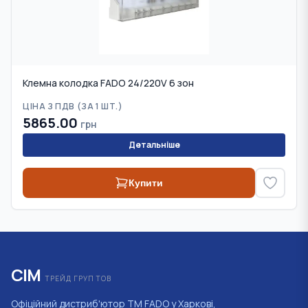
Клемна колодка FADO 24/220V 6 зон
ЦІНА З ПДВ (
ЗА 1 ШТ.
)
5865.00
грн
Детальніше
Купити
СІМ
ТРЕЙД ГРУП ТОВ
Офіційний дистриб'ютор ТМ FADO у Харкові,