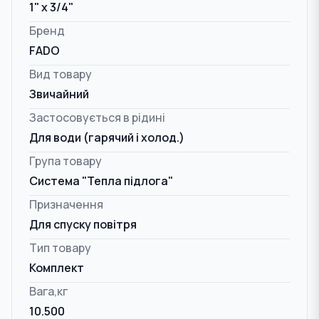
1" x 3/4"
Бренд
FADO
Вид товару
Звичайний
Застосовується в рідині
Для води (гарячий і холод.)
Група товару
Система "Тепла підлога"
Призначення
Для спуску повітря
Тип товару
Комплект
Вага,кг
10.500