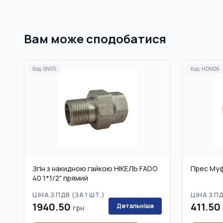
Вам може сподобатися
Код:
SN05
Код:
HDM26
Згін з накидною гайкою НІКЕЛЬ FADO
Прес Муф
40 1*1/2" прямий
ЦІНА З ПДВ (
ЗА 1 ШТ.
)
ЦІНА З ПД
1940.50
411.50
Детальніше
грн