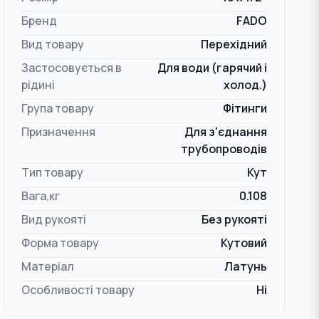
Бренд
FADO
Вид товару
Перехідний
Застосовується в
Для води (гарячий і
рідині
холод.)
Група товару
Фітинги
Призначення
Для з'єднання
трубопроводів
Тип товару
Кут
Вага,кг
0.108
Вид рукояті
Без рукояті
Форма товару
Кутовий
Матеріал
Латунь
Особливості товару
Ні