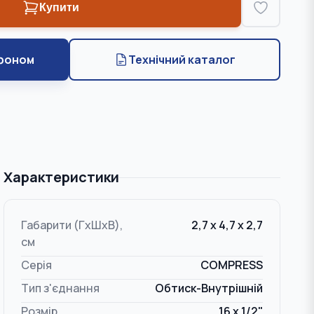
Купити
фоном
Технічний каталог
Характеристики
Габарити (ГxШxВ),
2,7 x 4,7 x 2,7
см
Серія
COMPRESS
Тип з'єднання
Обтиск-Внутрішній
Розмір
16 x 1/2"