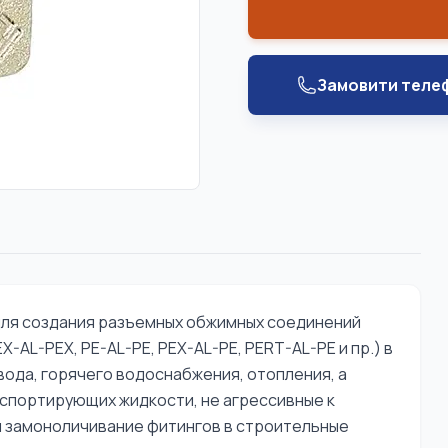
Замовити теле
ля создания разъемных обжимных соединений
AL-PEX, PE-AL-PE, PEX-AL-PE, PERT-AL-PE и пр.) в
ода, горячего водоснабжения, отопления, а
нспортирующих жидкости, не агрессивные к
я замоноличивание фитингов в строительные