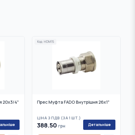
Код:
HDM15
 20х3/4"
Прес Муфта FADO Внутрішня 26х1"
ЦІНА З ПДВ (
ЗА 1 ШТ.
)
388.50
альніше
Детальніше
грн