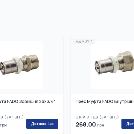
Код:
HDM14
та FADO Зовнішня 26x3/4"
Прес Муфта FADO Внутрішня
В (
ЗА 1 ШТ.
)
ЦІНА З ПДВ (
ЗА 1 ШТ.
)
268.00
Детальніше
Дет
грн
грн