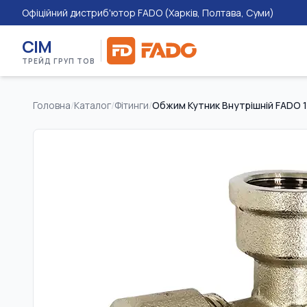
Офіційний дистриб'ютор FADO (Харків, Полтава, Суми)
СІМ
ТРЕЙД ГРУП ТОВ
Головна
/
Каталог
/
Фітинги
/
Обжим Кутник Внутрішній FADO 1