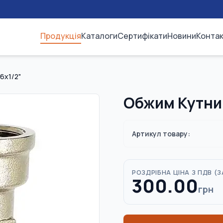
Продукція
Каталоги
Сертифікати
Новини
Конта
6х1/2"
Обжим Кутник
Артикул товару:
РОЗДРІБНА ЦІНА З ПДВ (
З
300.00
грн