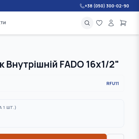
+38 (050) 300-02-90
кти
 Внутрішній FADO 16х1/2"
RFU11
А 1 ШТ.
)