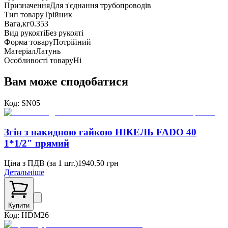
Призначення
Для з'єднання трубопроводів
Тип товару
Трійник
Вага,кг
0.353
Вид рукояті
Без рукояті
Форма товару
Потрійний
Матеріал
Латунь
Особливості товару
Ні
Вам може сподобатися
Код:
SN05
Згін з накидною гайкою НІКЕЛЬ FADO 40
1*1/2" прямий
Ціна з ПДВ (
за 1 шт.
)
1940.50
грн
Детальніше
Купити
Код:
HDM26