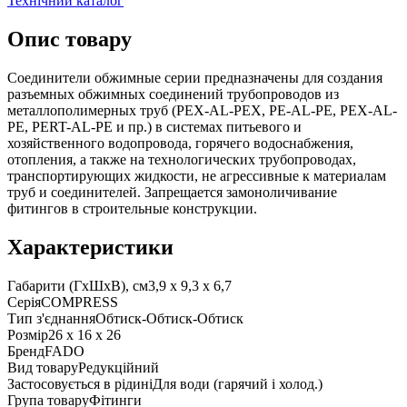
Технічний каталог
Опис товару
Соединители обжимные серии предназначены для создания
разъемных обжимных соединений трубопроводов из
металлополимерных труб (PEX-AL-PEX, PE-AL-PE, PEX-AL-
PE, PERT-AL-PE и пр.) в системах питьевого и
хозяйственного водопровода, горячего водоснабжения,
отопления, а также на технологических трубопроводах,
транспортирующих жидкости, не агрессивные к материалам
труб и соединителей. Запрещается замоноличивание
фитингов в строительные конструкции.
Характеристики
Габарити (ГxШxВ), см
3,9 x 9,3 x 6,7
Серія
COMPRESS
Тип з'єднання
Обтиск-Обтиск-Обтиск
Розмір
26 x 16 x 26
Бренд
FADO
Вид товару
Редукційний
Застосовується в рідині
Для води (гарячий і холод.)
Група товару
Фітинги