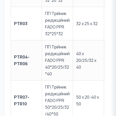
32*20*32
ПП Трійник
редукційний
PTR03
32 х 25 х 32
PPR 
FADO PPR
32*25*32
ПП Трійник
редукційний
40 х
PTR04-
FADO PPR
20/25/32 х
PPR 
PTR06
40*20/25/32
40
*40
ПП Трійник
редукційний
PTR07-
50 х 20-40 х
FADO PPR
PPR 
PTR10
50
50*20/25/32
/40*50