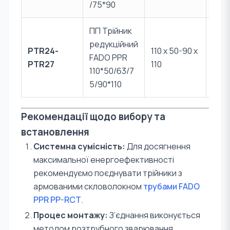
/75*90
ПП Трійник
редукційний
PTR24-
110 х 50-90 х
FADO PPR
PPR 
PTR27
110
110*50/63/7
5/90*110
Рекомендації щодо вибору та
встановлення
Системна сумісність:
Для досягнення
максимальної енергоефективності
рекомендуємо поєднувати трійники з
армованими скловолокном
трубами FADO
PPR PP-RCT
.
Процес монтажу:
З’єднання виконується
методом розтрубного зварювання.