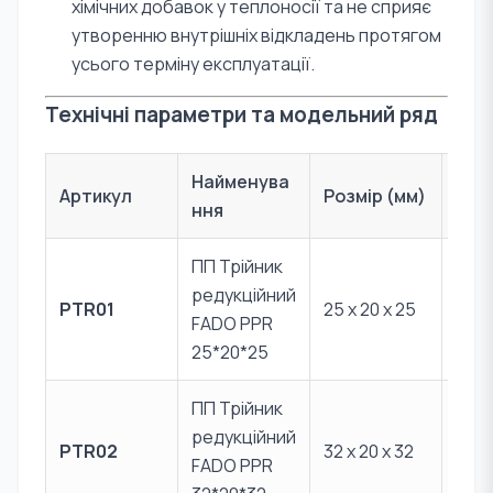
хімічних добавок у теплоносії та не сприяє
утворенню внутрішніх відкладень протягом
усього терміну експлуатації.
Технічні параметри та модельний ряд
Найменува
Артикул
Розмір (мм)
Мат
ння
ПП Трійник
редукційний
PTR01
25 х 20 х 25
PPR 
FADO PPR
25*20*25
ПП Трійник
редукційний
PTR02
32 х 20 х 32
PPR 
FADO PPR