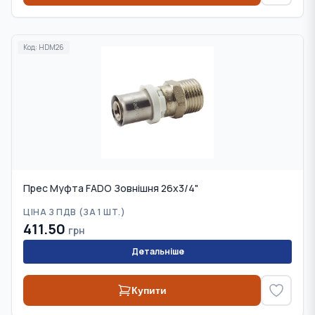
Код:
HDM26
Прес Муфта FADO Зовнішня 26x3/4"
ЦІНА З ПДВ (
ЗА 1 ШТ.
)
411.50
грн
Детальніше
Купити