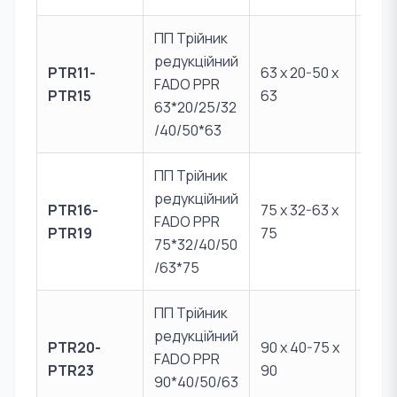
ПП Трійник
редукційний
PTR11-
63 х 20-50 х
FADO PPR
PPR 
PTR15
63
63*20/25/32
/40/50*63
ПП Трійник
редукційний
PTR16-
75 х 32-63 х
FADO PPR
PPR 
PTR19
75
75*32/40/50
/63*75
ПП Трійник
редукційний
PTR20-
90 х 40-75 х
FADO PPR
PPR 
PTR23
90
90*40/50/63