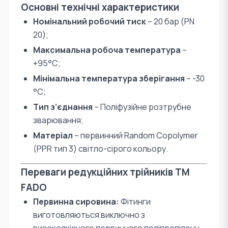
Основні технічні характеристики
Номінальний робочий тиск
– 20 бар (PN
20);
Максимальна робоча температура
–
+95°С;
Мінімальна температура зберігання
– -30
°С;
Тип з’єднання
– Поліфузійне розтрубне
зварювання;
Матеріал
– первинний Random Copolymer
(PPR тип 3) світло-сірого кольору.
Переваги редукційних трійників TM
FADO
Первинна сировина:
Фітинги
виготовляються виключно з