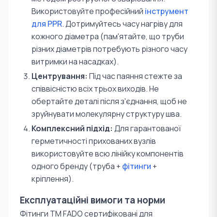
Використовуйте професійний
інструмент
для PPR
. Дотримуйтесь часу нагріву для
кожного діаметра (пам'ятайте, що труби
різних діаметрів потребують різного часу
витримки на насадках).
Центрування:
Під час паяння стежте за
співвісністю всіх трьох виходів. Не
обертайте деталі після з'єднання, щоб не
зруйнувати молекулярну структуру шва.
Комплексний підхід:
Для гарантованої
герметичності прихованих вузлів
використовуйте всю лінійку компонентів
одного бренду (труба +
фітинги
+
кріплення).
Експлуатаційні вимоги та норми
Фітинги TM FADO сертифіковані для