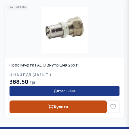
Код:
HDM15
Прес Муфта FADO Внутрішня 26х1"
ЦІНА З ПДВ (
ЗА 1 ШТ.
)
388.50
грн
Детальніше
Купити