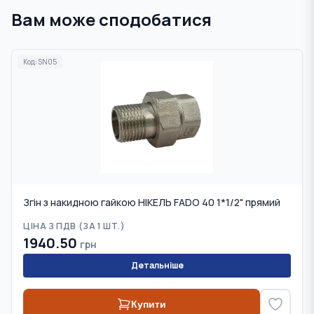
Вам може сподобатися
Код:
SN05
Згін з накидною гайкою НІКЕЛЬ FADO 40 1*1/2" прямий
ЦІНА З ПДВ (
ЗА 1 ШТ.
)
1940.50
грн
Детальніше
Купити