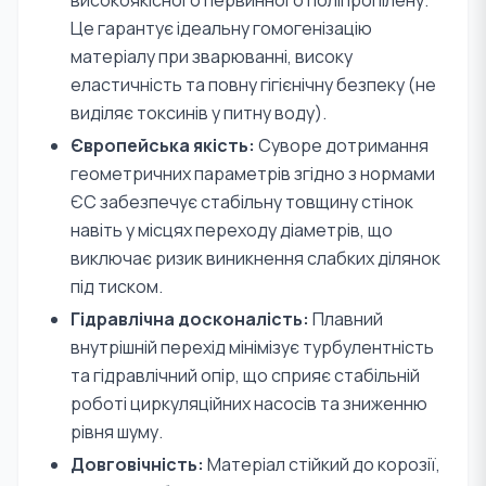
високоякісного первинного поліпропілену.
Це гарантує ідеальну гомогенізацію
матеріалу при зварюванні, високу
еластичність та повну гігієнічну безпеку (не
виділяє токсинів у питну воду).
Європейська якість:
Суворе дотримання
геометричних параметрів згідно з нормами
ЄС забезпечує стабільну товщину стінок
навіть у місцях переходу діаметрів, що
виключає ризик виникнення слабких ділянок
під тиском.
Гідравлічна досконалість:
Плавний
внутрішній перехід мінімізує турбулентність
та гідравлічний опір, що сприяє стабільній
роботі циркуляційних насосів та зниженню
рівня шуму.
Довговічність:
Матеріал стійкий до корозії,