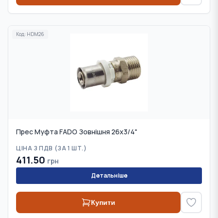
Код:
HDM26
Прес Муфта FADO Зовнішня 26x3/4"
ЦІНА З ПДВ (
ЗА 1 ШТ.
)
411.50
грн
Детальніше
Купити