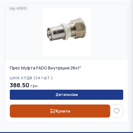
Код:
HDM15
Прес Муфта FADO Внутрішня 26х1"
ЦІНА З ПДВ (
ЗА 1 ШТ.
)
388.50
грн
Детальніше
Купити