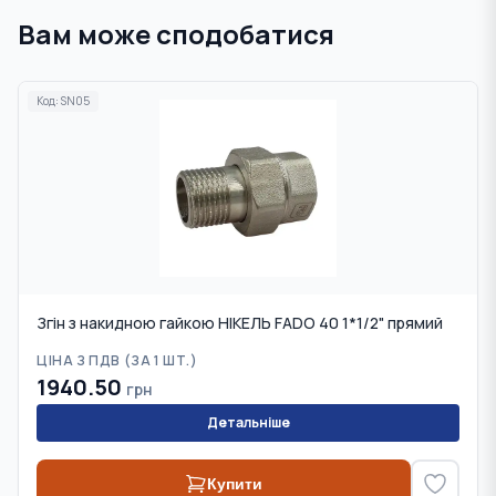
Вам може сподобатися
Код:
SN05
Згін з накидною гайкою НІКЕЛЬ FADO 40 1*1/2" прямий
ЦІНА З ПДВ (
ЗА 1 ШТ.
)
1940.50
грн
Детальніше
Купити