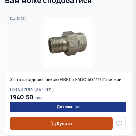
Вам може сподобатися
Код:
SN05
Згін з накидною гайкою НІКЕЛЬ FADO 40 1*1/2" прямий
ЦІНА З ПДВ (
ЗА 1 ШТ.
)
1940.50
грн
Детальніше
Купити