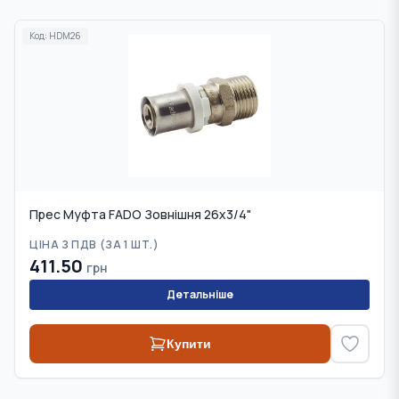
Код:
HDM26
Прес Муфта FADO Зовнішня 26x3/4"
ЦІНА З ПДВ (
ЗА 1 ШТ.
)
411.50
грн
Детальніше
Купити