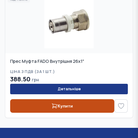
Прес Муфта FADO Внутрішня 26х1"
ЦІНА З ПДВ (
ЗА 1 ШТ.
)
388.50
грн
Детальніше
Купити