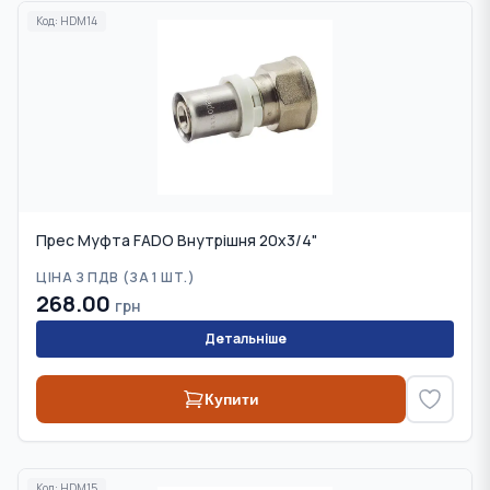
Код:
HDM14
Прес Муфта FADO Внутрішня 20х3/4"
ЦІНА З ПДВ (
ЗА 1 ШТ.
)
268.00
грн
Детальніше
Купити
Код:
HDM15