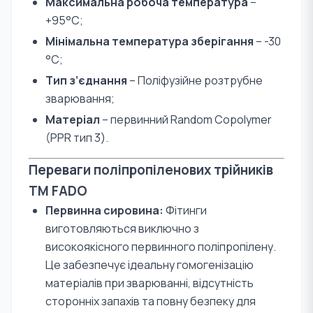
Максимальна робоча температура
–
+95°С;
Мінімальна температура зберігання
– -30
°С;
Тип з’єднання
– Поліфузійне розтрубне
зварювання;
Матеріал
– первинний Random Copolymer
(PPR тип 3).
Переваги поліпропіленових трійників
TM FADO
Первинна сировина:
Фітинги
виготовляються виключно з
високоякісного первинного поліпропілену.
Це забезпечує ідеальну гомогенізацію
матеріалів при зварюванні, відсутність
сторонніх запахів та повну безпеку для