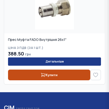
Прес Муфта FADO Внутрішня 26х1"
ЦІНА З ПДВ (
ЗА 1 ШТ.
)
388.50
грн
Детальніше
Купити
СІМ
ТРЕЙД ГРУП ТОВ