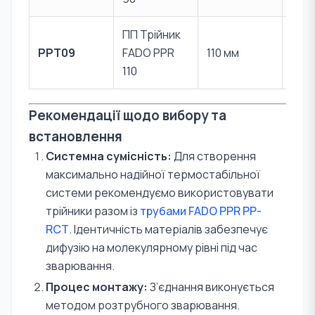
ПП Трійник
Пер
PPT09
FADO PPR
110 мм
PPR
110
Рекомендації щодо вибору та
встановлення
Системна сумісність:
Для створення
максимально надійної термостабільної
системи рекомендуємо використовувати
трійники разом із
трубами FADO PPR PP-
RCT
. Ідентичність матеріалів забезпечує
дифузію на молекулярному рівні під час
зварювання.
Процес монтажу:
З’єднання виконується
методом розтрубного зварювання.