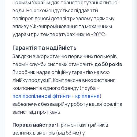
нормам України для транспортування питної
води. Не рекомендується піддавати
поліпропіленові деталі тривалому прямому
впливу УФ-випромінювання та механічним
ударам при температурах нижче -20°С.
Гарантія та надійність
Завдяки використанню первинних полімерів,
термін служби системи становить
до 50 років
.
Виробник надає офіційну гарантію на всю
лінійку продукції. Комплексне використання
компонентів одного бренду (труба +
поліпропіленові фітинги
+
кріплення
)
забезпечує безаварійну роботу вашої оселі та
захист від протікань.
Порада майстра:
При монтажі трійників
великих діаметрів (від 63 мм) у