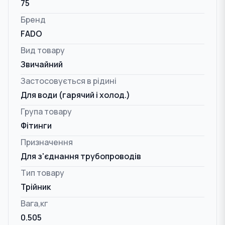
75
Бренд
FADO
Вид товару
Звичайний
Застосовується в рідині
Для води (гарячий і холод.)
Група товару
Фітинги
Призначення
Для з'єднання трубопроводів
Тип товару
Трійник
Вага,кг
0.505