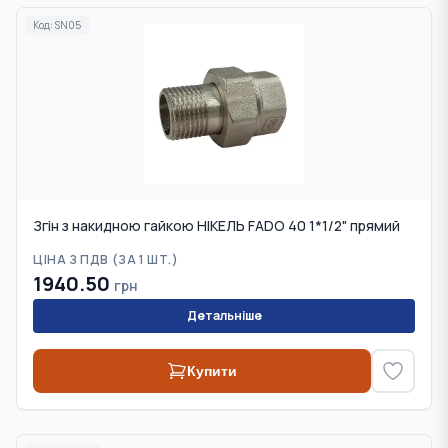
Код:
SN05
Згін з накидною гайкою НІКЕЛЬ FADO 40 1*1/2" прямий
ЦІНА З ПДВ (
ЗА 1 ШТ.
)
1940.50
грн
Детальніше
Купити