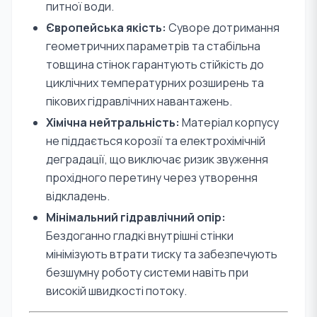
питної води.
Європейська якість:
Суворе дотримання
геометричних параметрів та стабільна
товщина стінок гарантують стійкість до
циклічних температурних розширень та
пікових гідравлічних навантажень.
Хімічна нейтральність:
Матеріал корпусу
не піддається корозії та електрохімічній
деградації, що виключає ризик звуження
прохідного перетину через утворення
відкладень.
Мінімальний гідравлічний опір:
Бездоганно гладкі внутрішні стінки
мінімізують втрати тиску та забезпечують
безшумну роботу системи навіть при
високій швидкості потоку.