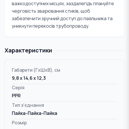
важкодоступних місцях, заздалегідь плануйте
черговість зварювання стиків, щоб
забезпечити зручний доступ до паяльника та
уникнути перекосів трубопроводу.
Характеристики
Габарити (ГxШxВ), см
9,8 x 14,6 x 12,3
Серія
PPR
Тип з'єднання
Пайка-Пайка-Пайка
Розмір