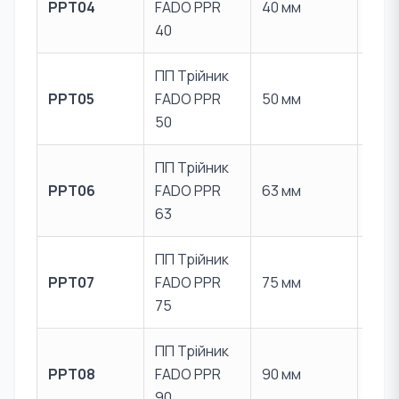
PPT04
FADO PPR
40 мм
PPR
40
ПП Трійник
Пер
PPT05
FADO PPR
50 мм
PPR
50
ПП Трійник
Пер
PPT06
FADO PPR
63 мм
PPR
63
ПП Трійник
Пер
PPT07
FADO PPR
75 мм
PPR
75
ПП Трійник
Пер
PPT08
FADO PPR
90 мм
PPR
90