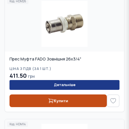
Код:
HDM26
Прес Муфта FADO Зовнішня 26x3/4"
ЦІНА З ПДВ (
ЗА 1 ШТ.
)
411.50
грн
Детальніше
Купити
Код:
HDM14