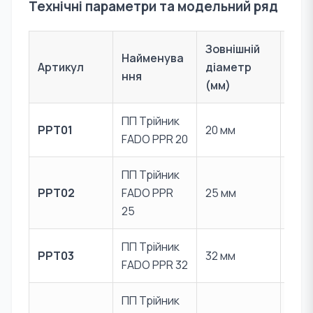
Технічні параметри та модельний ряд
Зовнішній
Найменува
Артикул
діаметр
Мат
ння
(мм)
ПП Трійник
Пер
PPT01
20 мм
FADO PPR 20
PPR
ПП Трійник
Пер
PPT02
FADO PPR
25 мм
PPR
25
ПП Трійник
Пер
PPT03
32 мм
FADO PPR 32
PPR
ПП Трійник
Пер