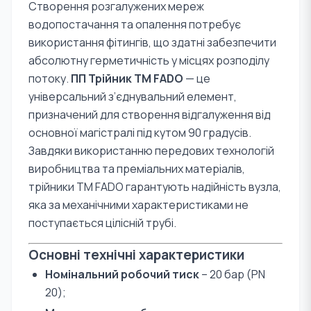
Створення розгалужених мереж
водопостачання та опалення потребує
використання фітингів, що здатні забезпечити
абсолютну герметичність у місцях розподілу
потоку.
ПП Трійник TM FADO
— це
універсальний з’єднувальний елемент,
призначений для створення відгалуження від
основної магістралі під кутом 90 градусів.
Завдяки використанню передових технологій
виробництва та преміальних матеріалів,
трійники TM FADO гарантують надійність вузла,
яка за механічними характеристиками не
поступається цілісній трубі.
Основні технічні характеристики
Номінальний робочий тиск
– 20 бар (PN
20);