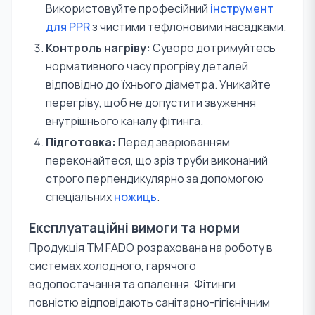
Використовуйте професійний
інструмент
для PPR
з чистими тефлоновими насадками.
Контроль нагріву:
Суворо дотримуйтесь
нормативного часу прогріву деталей
відповідно до їхнього діаметра. Уникайте
перегріву, щоб не допустити звуження
внутрішнього каналу фітинга.
Підготовка:
Перед зварюванням
переконайтеся, що зріз труби виконаний
строго перпендикулярно за допомогою
спеціальних
ножиць
.
Експлуатаційні вимоги та норми
Продукція TM FADO розрахована на роботу в
системах холодного, гарячого
водопостачання та опалення. Фітинги
повністю відповідають санітарно-гігієнічним