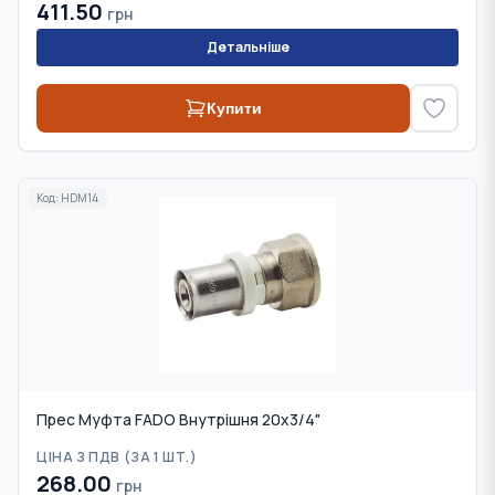
411.50
грн
Детальніше
Купити
Код:
HDM14
Прес Муфта FADO Внутрішня 20х3/4"
ЦІНА З ПДВ (
ЗА 1 ШТ.
)
268.00
грн