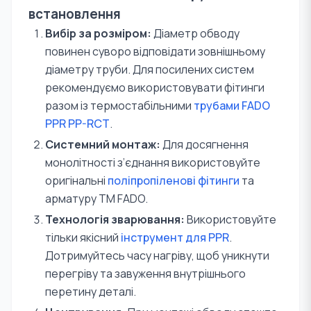
встановлення
Вибір за розміром:
Діаметр обводу
повинен суворо відповідати зовнішньому
діаметру труби. Для посилених систем
рекомендуємо використовувати фітинги
разом із термостабільними
трубами FADO
PPR PP-RCT
.
Системний монтаж:
Для досягнення
монолітності з’єднання використовуйте
оригінальні
поліпропіленові фітинги
та
арматуру TM FADO.
Технологія зварювання:
Використовуйте
тільки якісний
інструмент для PPR
.
Дотримуйтесь часу нагріву, щоб уникнути
перегріву та завуження внутрішнього
перетину деталі.