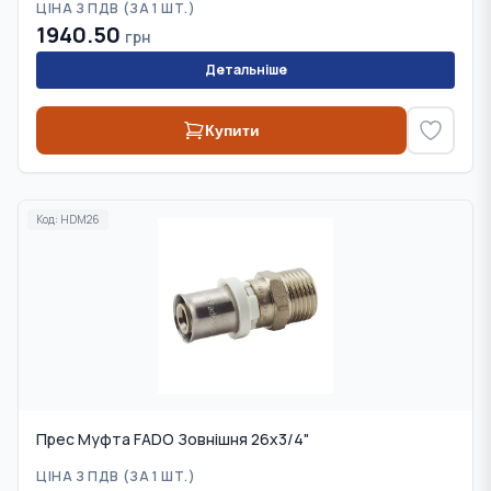
ЦІНА З ПДВ (
ЗА 1 ШТ.
)
1940.50
грн
Детальніше
Купити
Код:
HDM26
Прес Муфта FADO Зовнішня 26x3/4"
ЦІНА З ПДВ (
ЗА 1 ШТ.
)