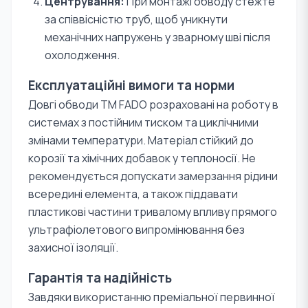
Центрування:
При монтажі обводу стежте
за співвісністю труб, щоб уникнути
механічних напружень у зварному шві після
охолодження.
Експлуатаційні вимоги та норми
Довгі обводи TM FADO розраховані на роботу в
системах з постійним тиском та циклічними
змінами температури. Матеріал стійкий до
корозії та хімічних добавок у теплоносії. Не
рекомендується допускати замерзання рідини
всередині елемента, а також піддавати
пластикові частини тривалому впливу прямого
ультрафіолетового випромінювання без
захисної ізоляції.
Гарантія та надійність
Завдяки використанню преміальної первинної