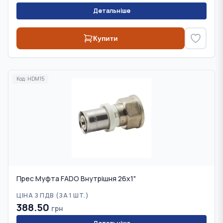
Детальніше
Купити
Код:
HDM15
Прес Муфта FADO Внутрішня 26х1"
ЦІНА З ПДВ (
ЗА 1 ШТ.
)
388.50
грн