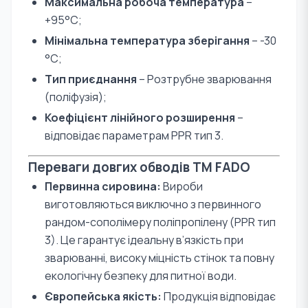
Максимальна робоча температура
–
+95°С;
Мінімальна температура зберігання
– -30
°С;
Тип приєднання
– Розтрубне зварювання
(поліфузія);
Коефіцієнт лінійного розширення
–
відповідає параметрам PPR тип 3.
Переваги довгих обводів TM FADO
Первинна сировина:
Вироби
виготовляються виключно з первинного
рандом-сополімеру поліпропілену (PPR тип
3). Це гарантує ідеальну в’язкість при
зварюванні, високу міцність стінок та повну
екологічну безпеку для питної води.
Європейська якість:
Продукція відповідає