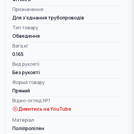
Призначення
Для з'єднання трубопроводів
Тип товару
Обведення
Вага,кг
0.165
Вид рукояті
Без рукояті
Форма товару
Прямий
Відео-огляд №1
Дивитись на YouTube
Матеріал
Поліпропілен