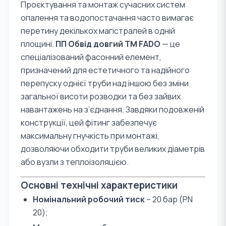
Проєктування та монтаж сучасних систем
опалення та водопостачання часто вимагає
перетину декількох магістралей в одній
площині.
ПП Обвід довгий TM FADO
— це
спеціалізований фасонний елемент,
призначений для естетичного та надійного
перепуску однієї труби над іншою без зміни
загальної висоти розводки та без зайвих
навантажень на з’єднання. Завдяки подовженій
конструкції, цей фітинг забезпечує
максимальну гнучкість при монтажі,
дозволяючи обходити труби великих діаметрів
або вузли з теплоізоляцією.
Основні технічні характеристики
Номінальний робочий тиск
– 20 бар (PN
20);