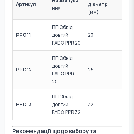
Найменува
Артикул
діаметр
Мат
ння
(мм)
ПП Обвід
Пер
PPO11
довгий
20
PPR
FADO PPR 20
ПП Обвід
довгий
Пер
PPO12
25
FADO PPR
PPR
25
ПП Обвід
Пер
PPO13
довгий
32
PPR
FADO PPR 32
Рекомендації щодо вибору та