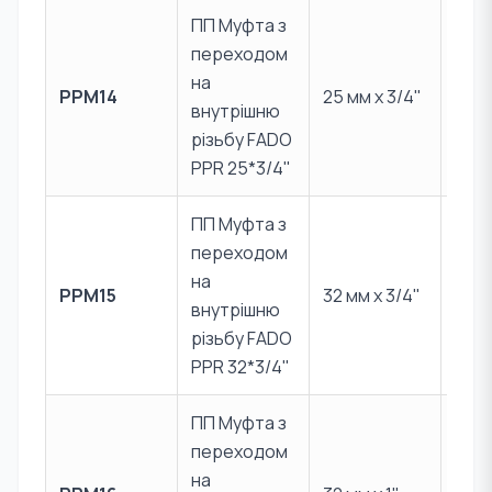
ПП Муфта з
переходом
PPR 
на
PPM14
25 мм x 3/4"
Лат
внутрішню
CW6
різьбу FADO
PPR 25*3/4"
ПП Муфта з
переходом
PPR 
на
PPM15
32 мм x 3/4"
Лат
внутрішню
CW6
різьбу FADO
PPR 32*3/4"
ПП Муфта з
переходом
PPR 
на