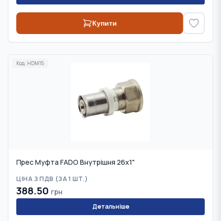
Купити
Код:
HDM15
Прес Муфта FADO Внутрішня 26х1"
ЦІНА З ПДВ (
ЗА 1 ШТ.
)
388.50
грн
Детальніше