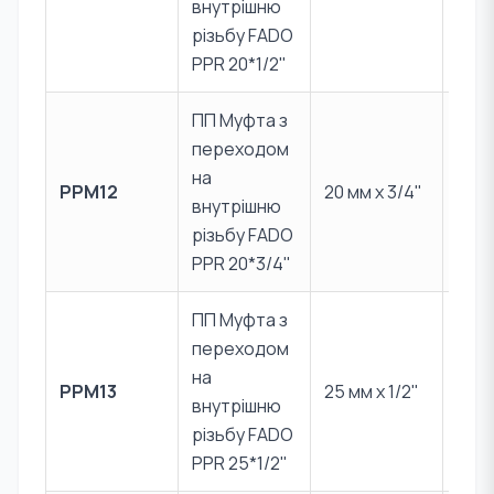
внутрішню
CW6
різьбу FADO
PPR 20*1/2"
ПП Муфта з
переходом
PPR 
на
PPM12
20 мм x 3/4"
Лат
внутрішню
CW6
різьбу FADO
PPR 20*3/4"
ПП Муфта з
переходом
PPR 
на
PPM13
25 мм x 1/2"
Лат
внутрішню
CW6
різьбу FADO
PPR 25*1/2"