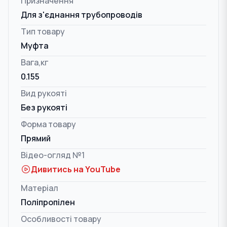
Призначення
Для з'єднання трубопроводів
Тип товару
Муфта
Вага,кг
0.155
Вид рукояті
Без рукояті
Форма товару
Прямий
Відео-огляд №1
Дивитись на YouTube
Матеріал
Поліпропілен
Особливості товару