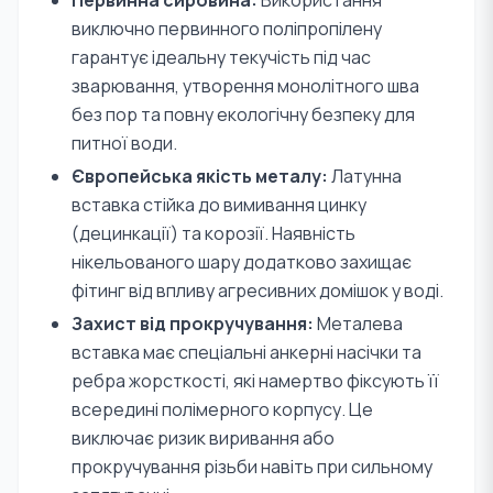
Первинна сировина:
Використання
виключно первинного поліпропілену
гарантує ідеальну текучість під час
зварювання, утворення монолітного шва
без пор та повну екологічну безпеку для
питної води.
Європейська якість металу:
Латунна
вставка стійка до вимивання цинку
(децинкації) та корозії. Наявність
нікельованого шару додатково захищає
фітинг від впливу агресивних домішок у воді.
Захист від прокручування:
Металева
вставка має спеціальні анкерні насічки та
ребра жорсткості, які намертво фіксують її
всередині полімерного корпусу. Це
виключає ризик виривання або
прокручування різьби навіть при сильному