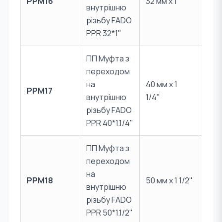
PPM16
32 мм x 1"
Лат
внутрішню
CW6
різьбу FADO
PPR 32*1"
ПП Муфта з
переходом
PPR 
на
40 мм x 1
PPM17
Лат
внутрішню
1/4"
CW6
різьбу FADO
PPR 40*1.1/4"
ПП Муфта з
переходом
PPR 
на
PPM18
50 мм x 1 1/2"
Лат
внутрішню
CW6
різьбу FADO
PPR 50*1.1/2"