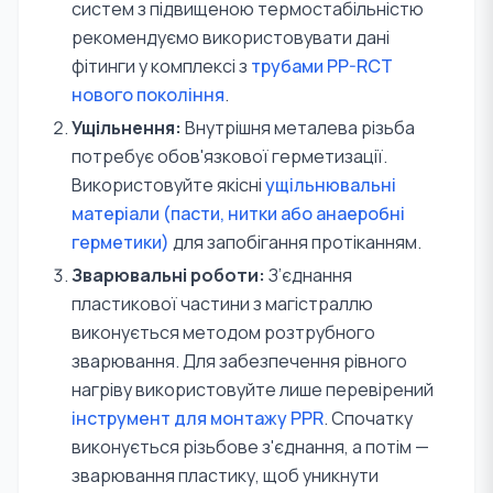
систем з підвищеною термостабільністю
рекомендуємо використовувати дані
фітинги у комплексі з
трубами PP-RCT
нового покоління
.
Ущільнення:
Внутрішня металева різьба
потребує обов'язкової герметизації.
Використовуйте якісні
ущільнювальні
матеріали (пасти, нитки або анаеробні
герметики)
для запобігання протіканням.
Зварювальні роботи:
З’єднання
пластикової частини з магістраллю
виконується методом розтрубного
зварювання. Для забезпечення рівного
нагріву використовуйте лише перевірений
інструмент для монтажу PPR
. Спочатку
виконується різьбове з'єднання, а потім —
зварювання пластику, щоб уникнути