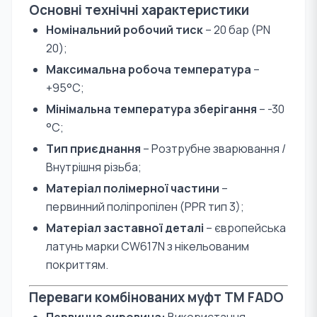
Основні технічні характеристики
Номінальний робочий тиск
– 20 бар (PN
20);
Максимальна робоча температура
–
+95°С;
Мінімальна температура зберігання
– -30
°С;
Тип приєднання
– Розтрубне зварювання /
Внутрішня різьба;
Матеріал полімерної частини
–
первинний поліпропілен (PPR тип 3);
Матеріал заставної деталі
– європейська
латунь марки CW617N з нікельованим
покриттям.
Переваги комбінованих муфт TM FADO