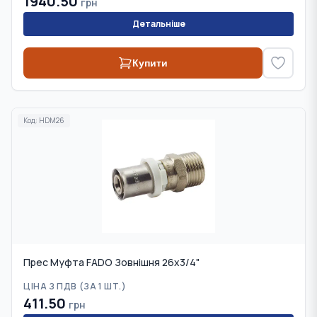
1940.50
грн
Детальніше
Купити
Код:
HDM26
Прес Муфта FADO Зовнішня 26x3/4"
ЦІНА З ПДВ (
ЗА 1 ШТ.
)
411.50
грн