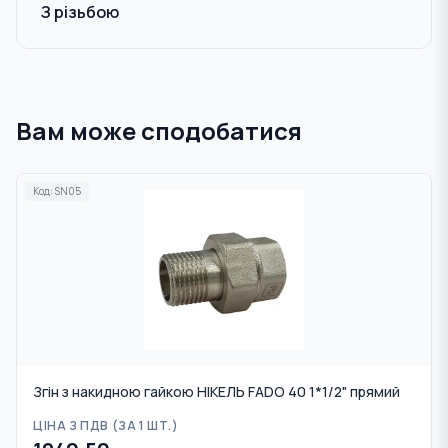
З різьбою
Вам може сподобатися
Код:
SN05
Згін з накидною гайкою НІКЕЛЬ FADO 40 1*1/2" прямий
ЦІНА З ПДВ (
ЗА 1 ШТ.
)