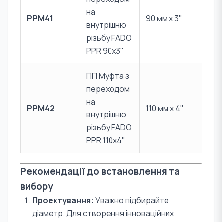
PPR 
на
PPM41
90 мм x 3"
Лат
внутрішню
CW6
різьбу FADO
PPR 90x3"
ПП Муфта з
переходом
PPR 
на
PPM42
110 мм x 4"
Лат
внутрішню
CW6
різьбу FADO
PPR 110x4"
Рекомендації до встановлення та
вибору
Проектування:
Уважно підбирайте
діаметр. Для створення інноваційних