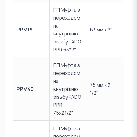
ПП Муфта з
переходом
PPR 
на
PPM19
63 мм x 2"
Лат
внутрішню
CW6
різьбу FADO
PPR 63*2"
ПП Муфта з
переходом
на
PPR 
75 мм x 2
PPM40
внутрішню
Лат
1/2"
різьбу FADO
CW6
PPR
75x2.1/2"
ПП Муфта з
переходом