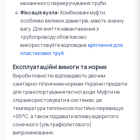
механічного перекручування труби.
Фіксація вузла:
Комбіновані муфти,
особливо великих діаметрів, мають значну
вагу. Для зняття навантаження з
трубопроводу обов'язково
використовуйте відповідне
кріплення для
пластикових труб
.
Експлуатаційні вимоги та норми
Вироби повністю відповідають діючим
санітарно-гігієнічним нормам України і придатні
для транспортування питної води. Муфти не
слід використовувати в системах, де
температура теплоносія постійно перевищує
+95°С, а також піддавати впливу відкритого
сонячного (ультрафіолетового)
випромінювання.