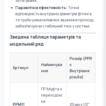
затягуванні.
Гідравлічна ефективність:
Точна
відповідність внутрішніх діаметрів фітинга
та труби унеможливлює звуження проходу,
забезпечуючи стабільний тиск у системі.
Зведена таблиця параметрів та
модельний ряд
Розмір (PPR
Найменува
x
Артикул
Мат
ння
Внутрішня
різьба)
ПП Муфта з
переходом
PPR 
на
PPM11
20 мм x 1/2"
Лат