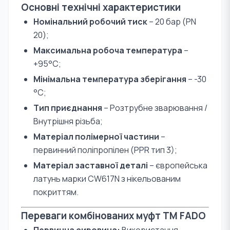
Основні технічні характеристики
Номінальний робочий тиск
– 20 бар (PN
20);
Максимальна робоча температура
–
+95°С;
Мінімальна температура зберігання
– -30
°С;
Тип приєднання
– Розтрубне зварювання /
Внутрішня різьба;
Матеріал полімерної частини
–
первинний поліпропілен (PPR тип 3);
Матеріал заставної деталі
– європейська
латунь марки CW617N з нікельованим
покриттям.
Переваги комбінованих муфт TM FADO