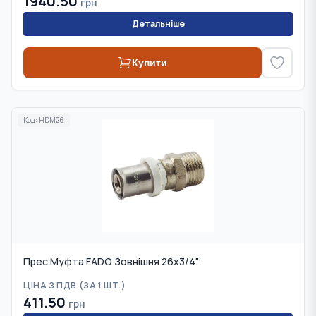
1940.50
грн
Детальніше
Купити
Код:
HDM26
Прес Муфта FADO Зовнішня 26x3/4"
ЦІНА З ПДВ (
ЗА 1 ШТ.
)
411.50
грн