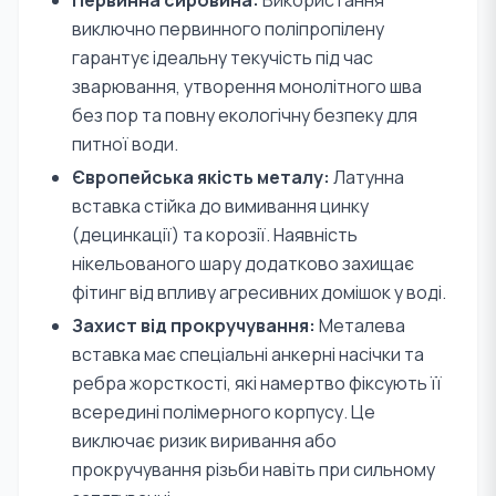
Первинна сировина:
Використання
виключно первинного поліпропілену
гарантує ідеальну текучість під час
зварювання, утворення монолітного шва
без пор та повну екологічну безпеку для
питної води.
Європейська якість металу:
Латунна
вставка стійка до вимивання цинку
(децинкації) та корозії. Наявність
нікельованого шару додатково захищає
фітинг від впливу агресивних домішок у воді.
Захист від прокручування:
Металева
вставка має спеціальні анкерні насічки та
ребра жорсткості, які намертво фіксують її
всередині полімерного корпусу. Це
виключає ризик виривання або
прокручування різьби навіть при сильному