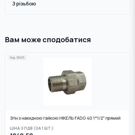
З різьбою
Вам може сподобатися
Код:
SN05
Згін з накидною гайкою НІКЕЛЬ FADO 40 1*1/2" прямий
ЦІНА З ПДВ (
ЗА 1 ШТ.
)