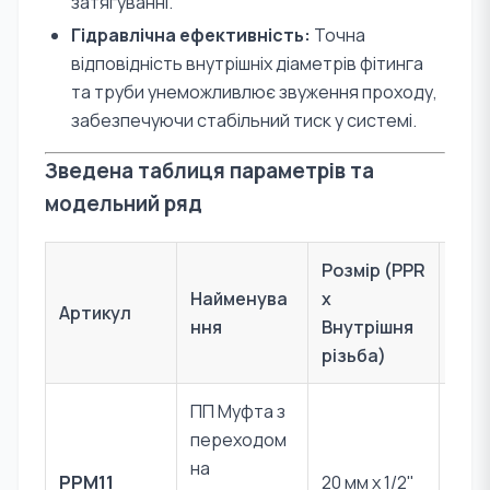
затягуванні.
Гідравлічна ефективність:
Точна
відповідність внутрішніх діаметрів фітинга
та труби унеможливлює звуження проходу,
забезпечуючи стабільний тиск у системі.
Зведена таблиця параметрів та
модельний ряд
Розмір (PPR
Найменува
x
Артикул
Мат
ння
Внутрішня
різьба)
ПП Муфта з
переходом
PPR 
на
PPM11
20 мм x 1/2"
Лат