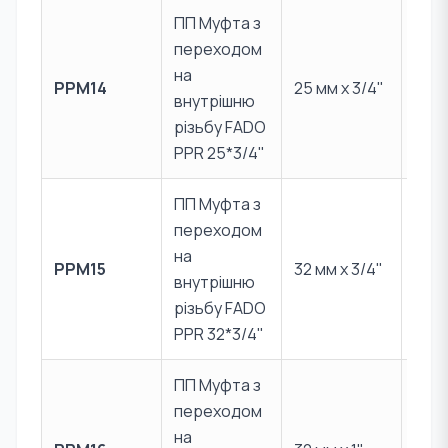
ПП Муфта з
переходом
PPR 
на
PPM14
25 мм x 3/4"
Лат
внутрішню
CW6
різьбу FADO
PPR 25*3/4"
ПП Муфта з
переходом
PPR 
на
PPM15
32 мм x 3/4"
Лат
внутрішню
CW6
різьбу FADO
PPR 32*3/4"
ПП Муфта з
переходом
PPR 
на