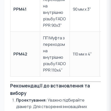
PPR 
на
PPM41
90 мм x 3"
Лат
внутрішню
CW6
різьбу FADO
PPR 90x3"
ПП Муфта з
переходом
PPR 
на
PPM42
110 мм x 4"
Лат
внутрішню
CW6
різьбу FADO
PPR 110x4"
Рекомендації до встановлення та
вибору
Проектування:
Уважно підбирайте
діаметр. Для створення інноваційних