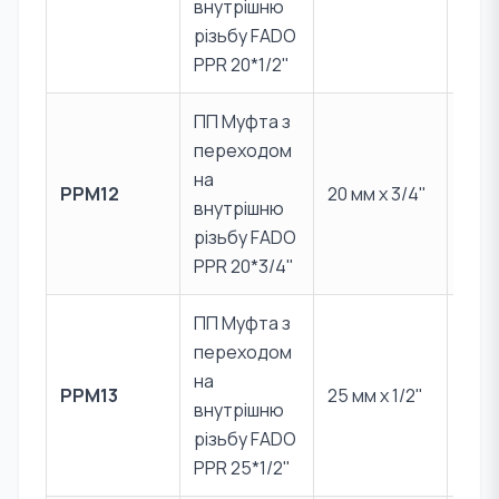
внутрішню
CW6
різьбу FADO
PPR 20*1/2"
ПП Муфта з
переходом
PPR 
на
PPM12
20 мм x 3/4"
Лат
внутрішню
CW6
різьбу FADO
PPR 20*3/4"
ПП Муфта з
переходом
PPR 
на
PPM13
25 мм x 1/2"
Лат
внутрішню
CW6
різьбу FADO
PPR 25*1/2"