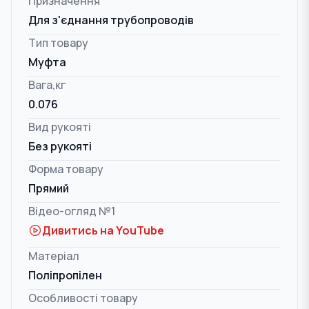
Призначення
Для з'єднання трубопроводів
Тип товару
Муфта
Вага,кг
0.076
Вид рукояті
Без рукояті
Форма товару
Прямий
Відео-огляд №1
Дивитись на YouTube
Матеріал
Поліпропілен
Особливості товару