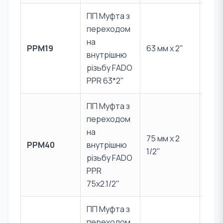
ПП Муфта з
переходом
PPR 
на
PPM19
63 мм x 2"
Лат
внутрішню
CW6
різьбу FADO
PPR 63*2"
ПП Муфта з
переходом
на
PPR 
75 мм x 2
PPM40
внутрішню
Лат
1/2"
різьбу FADO
CW6
PPR
75x2.1/2"
ПП Муфта з
переходом