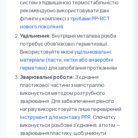
систем з підвищеною термостабільністю
рекомендуємо використовувати дані
фітинги у комплексі з
трубами PP-RCT
нового покоління
.
Ущільнення:
Внутрішня металева різьба
потребує обов'язкової герметизації.
Використовуйте якісні
ущільнювальні
матеріали (пасти, нитки або анаеробні
герметики)
для запобігання протіканням.
Зварювальні роботи:
З’єднання
пластикової частини з магістраллю
виконується методом розтрубного
зварювання. Для забезпечення рівного
нагріву використовуйте лише перевірений
інструмент для монтажу PPR
. Спочатку
виконується різьбове з'єднання, а потім —
зварювання пластику, щоб уникнути