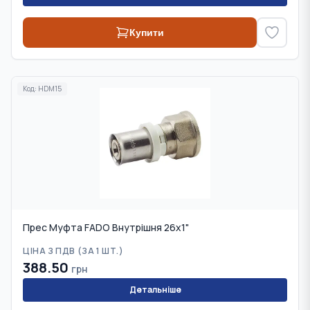
Купити
Код:
HDM15
Прес Муфта FADO Внутрішня 26х1"
ЦІНА З ПДВ (
ЗА 1 ШТ.
)
388.50
грн
Детальніше