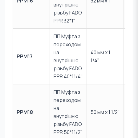
PPM16
32 мм x 1"
Лат
внутрішню
CW6
різьбу FADO
PPR 32*1"
ПП Муфта з
переходом
PPR 
на
40 мм x 1
PPM17
Лат
внутрішню
1/4"
CW6
різьбу FADO
PPR 40*1.1/4"
ПП Муфта з
переходом
PPR 
на
PPM18
50 мм x 1 1/2"
Лат
внутрішню
CW6
різьбу FADO
PPR 50*1.1/2"