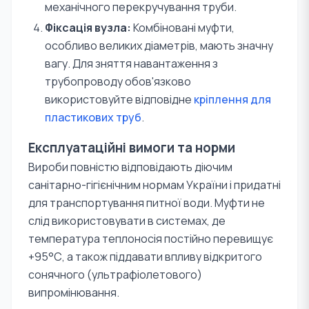
механічного перекручування труби.
Фіксація вузла:
Комбіновані муфти,
особливо великих діаметрів, мають значну
вагу. Для зняття навантаження з
трубопроводу обов'язково
використовуйте відповідне
кріплення для
пластикових труб
.
Експлуатаційні вимоги та норми
Вироби повністю відповідають діючим
санітарно-гігієнічним нормам України і придатні
для транспортування питної води. Муфти не
слід використовувати в системах, де
температура теплоносія постійно перевищує
+95°С, а також піддавати впливу відкритого
сонячного (ультрафіолетового)
випромінювання.