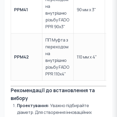
PPR 
на
PPM41
90 мм x 3"
Лат
внутрішню
CW6
різьбу FADO
PPR 90x3"
ПП Муфта з
переходом
PPR 
на
PPM42
110 мм x 4"
Лат
внутрішню
CW6
різьбу FADO
PPR 110x4"
Рекомендації до встановлення та
вибору
Проектування:
Уважно підбирайте
діаметр. Для створення інноваційних