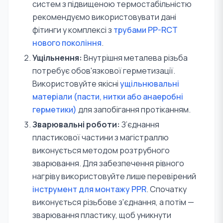
систем з підвищеною термостабільністю
рекомендуємо використовувати дані
фітинги у комплексі з
трубами PP-RCT
нового покоління
.
Ущільнення:
Внутрішня металева різьба
потребує обов'язкової герметизації.
Використовуйте якісні
ущільнювальні
матеріали (пасти, нитки або анаеробні
герметики)
для запобігання протіканням.
Зварювальні роботи:
З’єднання
пластикової частини з магістраллю
виконується методом розтрубного
зварювання. Для забезпечення рівного
нагріву використовуйте лише перевірений
інструмент для монтажу PPR
. Спочатку
виконується різьбове з'єднання, а потім —
зварювання пластику, щоб уникнути