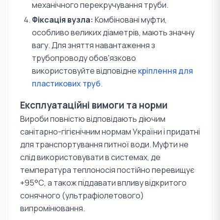
механічного перекручування труби.
Фіксація вузла:
Комбіновані муфти,
особливо великих діаметрів, мають значну
вагу. Для зняття навантаження з
трубопроводу обов'язково
використовуйте відповідне
кріплення для
пластикових труб
.
Експлуатаційні вимоги та норми
Вироби повністю відповідають діючим
санітарно-гігієнічним нормам України і придатні
для транспортування питної води. Муфти не
слід використовувати в системах, де
температура теплоносія постійно перевищує
+95°С, а також піддавати впливу відкритого
сонячного (ультрафіолетового)
випромінювання.