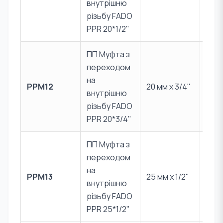
внутрішню
CW6
різьбу FADO
PPR 20*1/2"
ПП Муфта з
переходом
PPR 
на
PPM12
20 мм x 3/4"
Лат
внутрішню
CW6
різьбу FADO
PPR 20*3/4"
ПП Муфта з
переходом
PPR 
на
PPM13
25 мм x 1/2"
Лат
внутрішню
CW6
різьбу FADO
PPR 25*1/2"