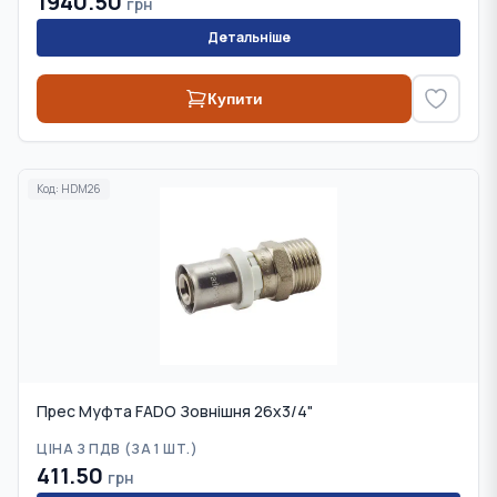
1940.50
грн
Детальніше
Купити
Код:
HDM26
Прес Муфта FADO Зовнішня 26x3/4"
ЦІНА З ПДВ (
ЗА 1 ШТ.
)
411.50
грн