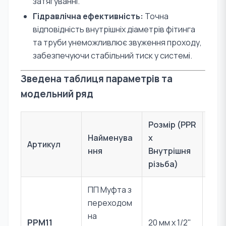
затягуванні.
Гідравлічна ефективність:
Точна
відповідність внутрішніх діаметрів фітинга
та труби унеможливлює звуження проходу,
забезпечуючи стабільний тиск у системі.
Зведена таблиця параметрів та
модельний ряд
Розмір (PPR
Найменува
x
Артикул
Мат
ння
Внутрішня
різьба)
ПП Муфта з
переходом
PPR 
на
PPM11
20 мм x 1/2"
Лат