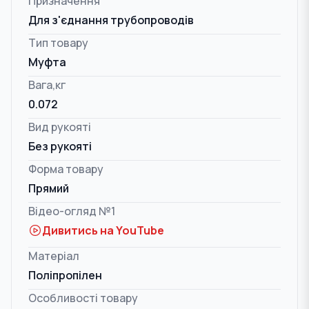
Призначення
Для з'єднання трубопроводів
Тип товару
Муфта
Вага,кг
0.072
Вид рукояті
Без рукояті
Форма товару
Прямий
Відео-огляд №1
Дивитись на YouTube
Матеріал
Поліпропілен
Особливості товару