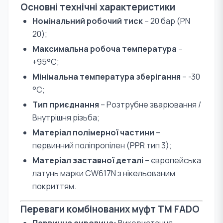
Основні технічні характеристики
Номінальний робочий тиск
– 20 бар (PN
20);
Максимальна робоча температура
–
+95°С;
Мінімальна температура зберігання
– -30
°С;
Тип приєднання
– Розтрубне зварювання /
Внутрішня різьба;
Матеріал полімерної частини
–
первинний поліпропілен (PPR тип 3);
Матеріал заставної деталі
– європейська
латунь марки CW617N з нікельованим
покриттям.
Переваги комбінованих муфт TM FADO