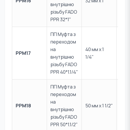
PPM16
32 мм x 1"
Лат
внутрішню
CW6
різьбу FADO
PPR 32*1"
ПП Муфта з
переходом
PPR 
на
40 мм x 1
PPM17
Лат
внутрішню
1/4"
CW6
різьбу FADO
PPR 40*1.1/4"
ПП Муфта з
переходом
PPR 
на
PPM18
50 мм x 1 1/2"
Лат
внутрішню
CW6
різьбу FADO
PPR 50*1.1/2"