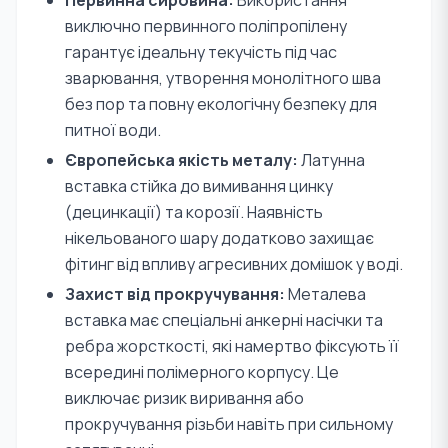
Первинна сировина:
Використання
виключно первинного поліпропілену
гарантує ідеальну текучість під час
зварювання, утворення монолітного шва
без пор та повну екологічну безпеку для
питної води.
Європейська якість металу:
Латунна
вставка стійка до вимивання цинку
(децинкації) та корозії. Наявність
нікельованого шару додатково захищає
фітинг від впливу агресивних домішок у воді.
Захист від прокручування:
Металева
вставка має спеціальні анкерні насічки та
ребра жорсткості, які намертво фіксують її
всередині полімерного корпусу. Це
виключає ризик виривання або
прокручування різьби навіть при сильному