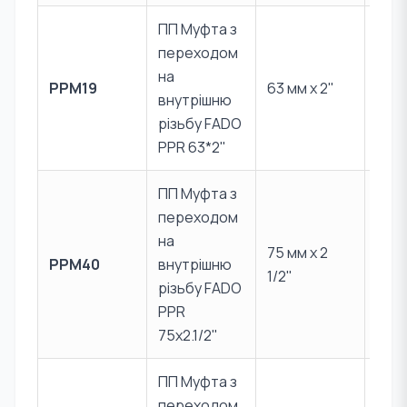
ПП Муфта з
переходом
PPR 
на
PPM19
63 мм x 2"
Лат
внутрішню
CW6
різьбу FADO
PPR 63*2"
ПП Муфта з
переходом
на
PPR 
75 мм x 2
PPM40
внутрішню
Лат
1/2"
різьбу FADO
CW6
PPR
75x2.1/2"
ПП Муфта з
переходом