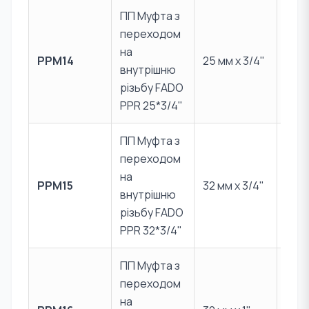
ПП Муфта з
переходом
PPR 
на
PPM14
25 мм x 3/4"
Лат
внутрішню
CW6
різьбу FADO
PPR 25*3/4"
ПП Муфта з
переходом
PPR 
на
PPM15
32 мм x 3/4"
Лат
внутрішню
CW6
різьбу FADO
PPR 32*3/4"
ПП Муфта з
переходом
PPR 
на