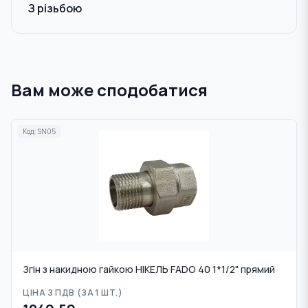
З різьбою
Вам може сподобатися
Код:
SN05
Згін з накидною гайкою НІКЕЛЬ FADO 40 1*1/2" прямий
ЦІНА З ПДВ (
ЗА 1 ШТ.
)