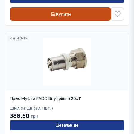
Купити
Код:
HDM15
Прес Муфта FADO Внутрішня 26х1"
ЦІНА З ПДВ (
ЗА 1 ШТ.
)
388.50
грн
Детальніше