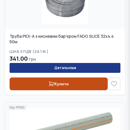
Труба PEX-A з кисневим бар'єром FADO SLICE 32x4.4
50м
ЦІНА З ПДВ (
ЗА 1 М.
)
341.00
грн
Детальніше
Купити
Код:
PPA20