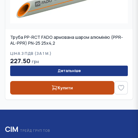
Труба PP-RCT FADO армована шаром алюмінію (PPR-
AL-PPR) PN-25 25х4,2
ЦІНА З ПДВ (
ЗА 1 М.
)
227.50
грн
Детальніше
Купити
СІМ
ТРЕЙД ГРУП ТОВ