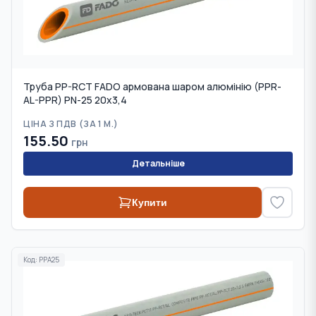
Труба PP-RCT FADO армована шаром алюмінію (PPR-
AL-PPR) PN-25 20х3,4
ЦІНА З ПДВ (
ЗА 1 М.
)
155.50
грн
Детальніше
Купити
Код:
PPA25