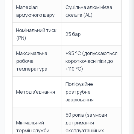
Матеріал
Суцільна алюмінієва
армуючого шару
фольга (AL)
Номінальний тиск
25 бар
(PN)
Максимальна
+95 °C (допускаються
робоча
короткочасні піки до
температура
+110 °C)
Поліфузійне
Метод з'єднання
розтрубне
зварювання
50 років (за умови
Мінімальний
дотримання
термін служби
експлуатаційних