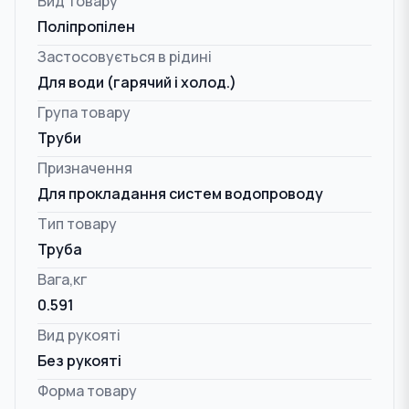
Вид товару
Поліпропілен
Застосовується в рідині
Для води (гарячий і холод.)
Група товару
Труби
Призначення
Для прокладання систем водопроводу
Тип товару
Труба
Вага,кг
0.591
Вид рукояті
Без рукояті
Форма товару