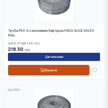
Труба PEX-A з кисневим бар'єром FADO SLICE 25x3.5
50м
ЦІНА З ПДВ (
ЗА 1 М.
)
218.50
грн
Детальніше
Купити
Код:
PA05