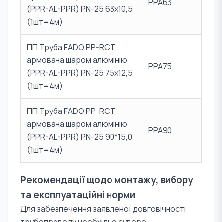
PPA63
(PPR-AL-PPR) PN-25 63х10,5
(1шт=4м)
ПП Труба FADO PP-RCT
армована шаром алюмінію
PPA75
(PPR-AL-PPR) PN-25 75х12,5
(1шт=4м)
ПП Труба FADO PP-RCT
армована шаром алюмінію
PPA90
(PPR-AL-PPR) PN-25 90*15,0
(1шт=4м)
Рекомендації щодо монтажу, вибору
та експлуатаційні норми
Для забезпечення заявленої довговічності
трубопроводу необхідно суворо