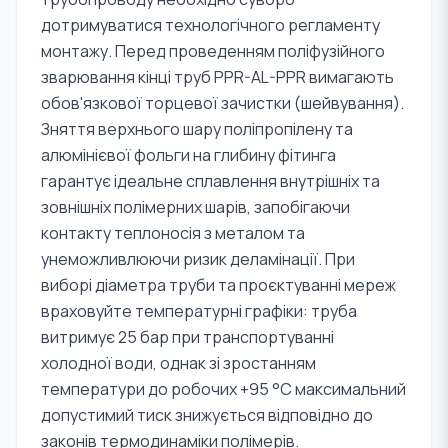
дотримуватися технологічного регламенту
монтажу. Перед проведенням поліфузійного
зварювання кінці труб PPR-AL-PPR вимагають
обов'язкової торцевої зачистки (шейвування).
Зняття верхнього шару поліпропілену та
алюмінієвої фольги на глибину фітинга
гарантує ідеальне сплавлення внутрішніх та
зовнішніх полімерних шарів, запобігаючи
контакту теплоносія з металом та
унеможливлюючи ризик деламінації. При
виборі діаметра труби та проєктуванні мереж
враховуйте температурні графіки: труба
витримує 25 бар при транспортуванні
холодної води, однак зі зростанням
температури до робочих +95 °C максимальний
допустимий тиск знижується відповідно до
законів термодинаміки полімерів.