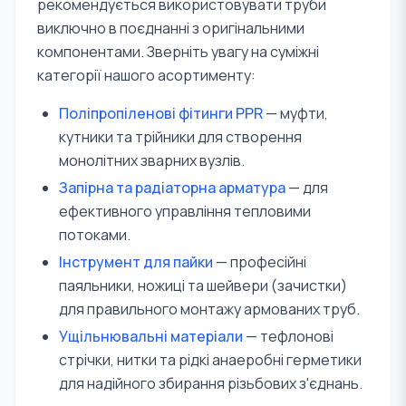
рекомендується використовувати труби
виключно в поєднанні з оригінальними
компонентами. Зверніть увагу на суміжні
категорії нашого асортименту:
Поліпропіленові фітинги PPR
— муфти,
кутники та трійники для створення
монолітних зварних вузлів.
Запірна та радіаторна арматура
— для
ефективного управління тепловими
потоками.
Інструмент для пайки
— професійні
паяльники, ножиці та шейвери (зачистки)
для правильного монтажу армованих труб.
Ущільнювальні матеріали
— тефлонові
стрічки, нитки та рідкі анаеробні герметики
для надійного збирання різьбових з'єднань.