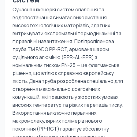
Сучасна інженерія систем опалення та
водопостачання вимагає використання
високотехнологічних матеріалів, здатних
витримувати екстремальні термодинамічні та
гідравлічні навантаження. Поліпропіленова
труба TM FADO PP-RCT, армована шаром
суцільного алюмінію (PPR-AL-PPR) з
номінальним тиском PN-25 — це флагманське
рішення, що втілює справжню європейську
якість. Дана труба розроблена спеціально для
створення максимально довговічних
комунікацій, які працюють у жорстких умовах
високих температур та різких перепадів тиску.
Використання виключно первинних
макромолекулярних полімерів нового
покоління (PP-RCT) гарантує абсолютну
екологічну безпеку, найвищу механічну