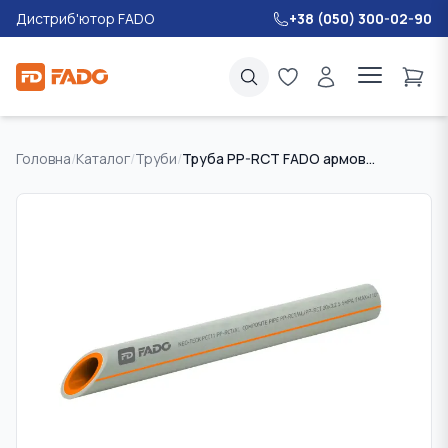
Дистриб'ютор FADO
+38 (050) 300-02-90
Головна
/
Каталог
/
Труби
/
Труба PP-RCT FADO армована шаром алюмінію (PPR-AL-PPR) PN-25 40х6,7