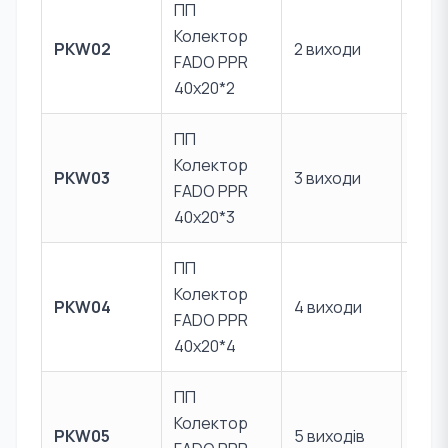
ПП
Колектор
PKW02
2 виходи
40 х
FADO PPR
40х20*2
ПП
Колектор
PKW03
3 виходи
40 х
FADO PPR
40х20*3
ПП
Колектор
PKW04
4 виходи
40 х
FADO PPR
40х20*4
ПП
Колектор
PKW05
5 виходів
40 х