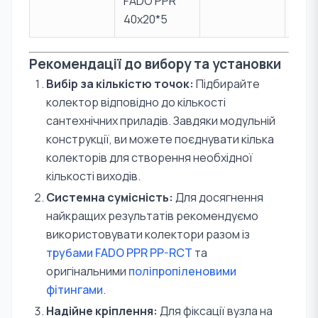
FADO PPR
40х20*5
Рекомендації до вибору та установки
Вибір за кількістю точок:
Підбирайте
колектор відповідно до кількості
сантехнічних приладів. Завдяки модульній
конструкції, ви можете поєднувати кілька
колекторів для створення необхідної
кількості виходів.
Системна сумісність:
Для досягнення
найкращих результатів рекомендуємо
використовувати колектори разом із
трубами FADO PPR PP-RCT
та
оригінальними
поліпропіленовими
фітингами
.
Надійне кріплення:
Для фіксації вузла на