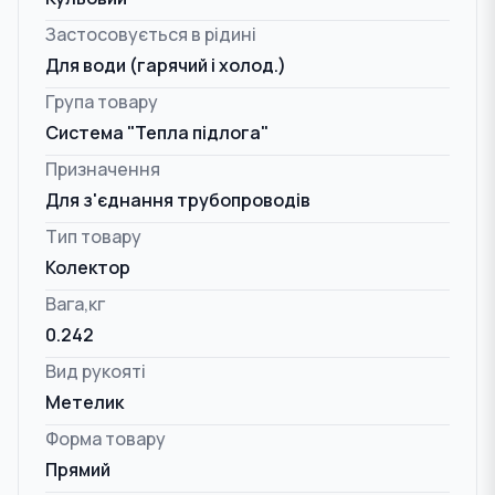
Застосовується в рідині
Для води (гарячий і холод.)
Група товару
Система "Тепла підлога"
Призначення
Для з'єднання трубопроводів
Тип товару
Колектор
Вага,кг
0.242
Вид рукояті
Метелик
Форма товару
Прямий