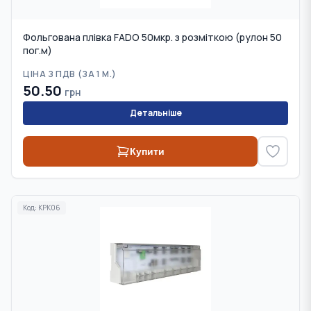
Фольгована плівка FADO 50мкр. з розміткою (рулон 50
пог.м)
ЦІНА З ПДВ (
ЗА 1 М.
)
50.50
грн
Детальніше
Купити
Код:
KPK06