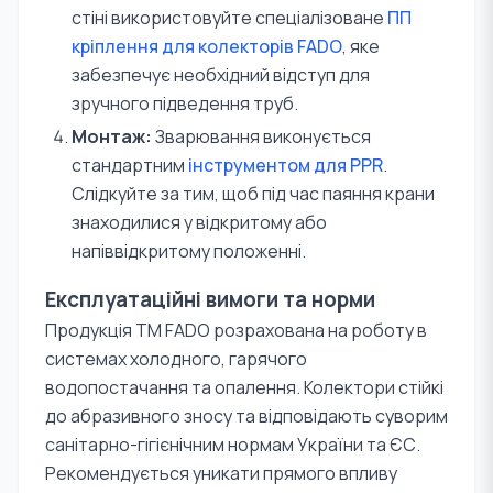
стіні використовуйте спеціалізоване
ПП
кріплення для колекторів FADO
, яке
забезпечує необхідний відступ для
зручного підведення труб.
Монтаж:
Зварювання виконується
стандартним
інструментом для PPR
.
Слідкуйте за тим, щоб під час паяння крани
знаходилися у відкритому або
напіввідкритому положенні.
Експлуатаційні вимоги та норми
Продукція TM FADO розрахована на роботу в
системах холодного, гарячого
водопостачання та опалення. Колектори стійкі
до абразивного зносу та відповідають суворим
санітарно-гігієнічним нормам України та ЄС.
Рекомендується уникати прямого впливу