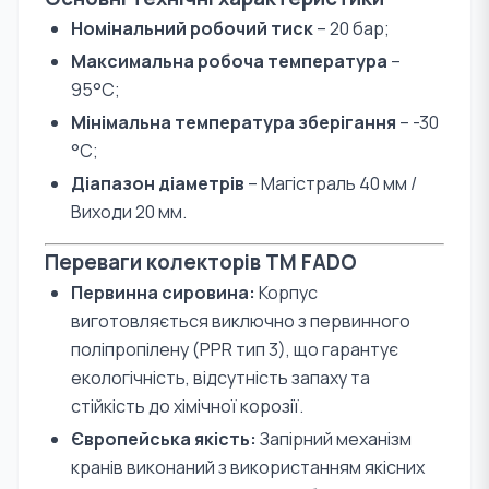
Номінальний робочий тиск
– 20 бар;
Максимальна робоча температура
–
95°С;
Мінімальна температура зберігання
– -30
°С;
Діапазон діаметрів
– Магістраль 40 мм /
Виходи 20 мм.
Переваги колекторів TM FADO
Первинна сировина:
Корпус
виготовляється виключно з первинного
поліпропілену (PPR тип 3), що гарантує
екологічність, відсутність запаху та
стійкість до хімічної корозії.
Європейська якість:
Запірний механізм
кранів виконаний з використанням якісних