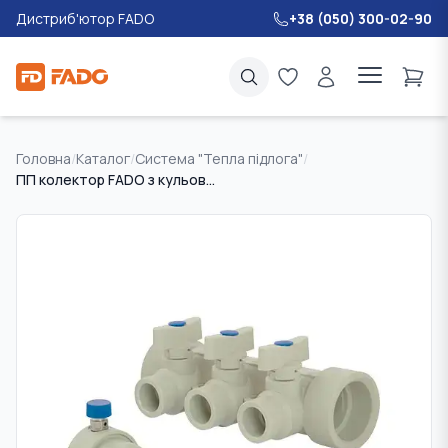
Дистриб'ютор FADO
+38 (050) 300-02-90
Головна
/
Каталог
/
Система "Тепла підлога"
/
ПП колектор FADO з кульовими кранами 40х20*2