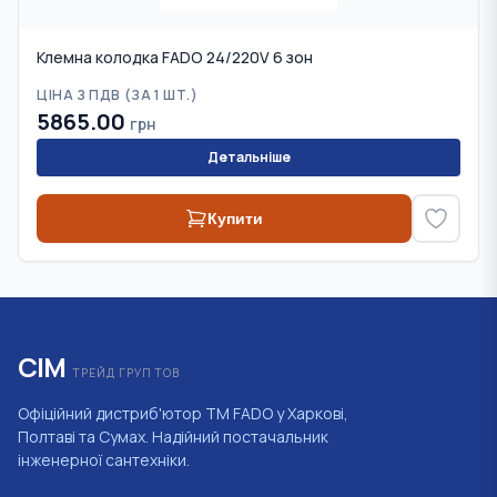
Клемна колодка FADO 24/220V 6 зон
ЦІНА З ПДВ (
ЗА 1 ШТ.
)
5865.00
грн
Детальніше
Купити
СІМ
ТРЕЙД ГРУП ТОВ
Офіційний дистриб'ютор ТМ FADO у Харкові,
Полтаві та Сумах. Надійний постачальник
інженерної сантехніки.