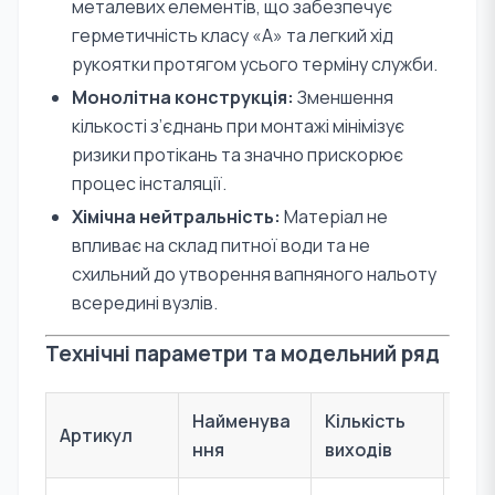
металевих елементів, що забезпечує
герметичність класу «А» та легкий хід
рукоятки протягом усього терміну служби.
Монолітна конструкція:
Зменшення
кількості з’єднань при монтажі мінімізує
ризики протікань та значно прискорює
процес інсталяції.
Хімічна нейтральність:
Матеріал не
впливає на склад питної води та не
схильний до утворення вапняного нальоту
всередині вузлів.
Технічні параметри та модельний ряд
Найменува
Кількість
Роз
Артикул
ння
виходів
(мм