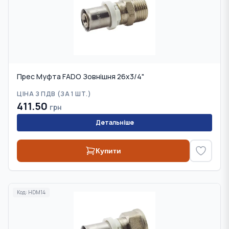
Прес Муфта FADO Зовнішня 26x3/4"
ЦІНА З ПДВ (
ЗА 1 ШТ.
)
411.50
грн
Детальніше
Купити
Код:
HDM14