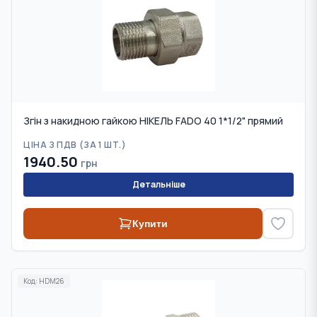
Згін з накидною гайкою НІКЕЛЬ FADO 40 1*1/2" прямий
ЦІНА З ПДВ (
ЗА 1 ШТ.
)
1940.50
грн
Детальніше
Купити
Код:
HDM26