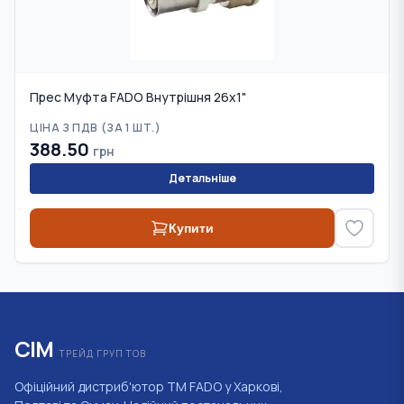
Прес Муфта FADO Внутрішня 26х1"
ЦІНА З ПДВ (
ЗА 1 ШТ.
)
388.50
грн
Детальніше
Купити
СІМ
ТРЕЙД ГРУП ТОВ
Офіційний дистриб'ютор ТМ FADO у Харкові,