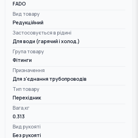
FADO
Вид товару
Редукційний
Застосовується в рідині
Для води (гарячий і холод.)
Група товару
Фітинги
Призначення
Для з'єднання трубопроводів
Тип товару
Перехідник
Вага,кг
0.313
Вид рукояті
Без рукояті