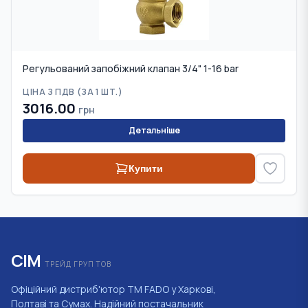
Регульований запобіжний клапан 3/4" 1-16 bar
ЦІНА З ПДВ (
ЗА 1 ШТ.
)
3016.00
грн
Детальніше
Купити
СІМ
ТРЕЙД ГРУП ТОВ
Офіційний дистриб'ютор ТМ FADO у Харкові,
Полтаві та Сумах. Надійний постачальник