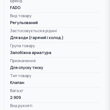
Бренд
FADO
Вид товару
Регульований
Застосовується в рідині
Для води (гарячий і холод.)
Група товару
Запобіжна арматура
Призначення
Для спуску тиску
Тип товару
Клапан
Вага,кг
2.909
Вид рукояті