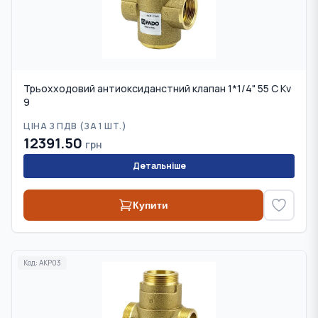
Трьохходовий антиоксиданстний клапан 1*1/4" 55 С Kv
9
ЦІНА З ПДВ (
ЗА 1 ШТ.
)
12391.50
грн
Детальніше
Купити
Код:
AKP03