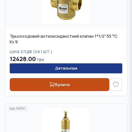
Трьохходовий антиоксиданстний клапан 1*1/2" 55 °С
Kv 9
ЦІНА З ПДВ (
ЗА 1 ШТ.
)
12428.00
грн
Детальніше
Купити
Код:
NKP01