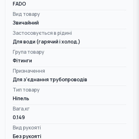
FADO
Вид товару
Звичайний
Застосовується в рідині
Для води (гарячий і холод.)
Група товару
Фітинги
Призначення
Для з'єднання трубопроводів
Тип товару
Ніпель
Вага,кг
0.149
Вид рукояті
Без рукояті