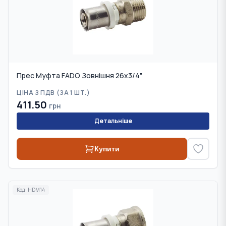
Прес Муфта FADO Зовнішня 26x3/4"
ЦІНА З ПДВ (
ЗА 1 ШТ.
)
411.50
грн
Детальніше
Купити
Код:
HDM14