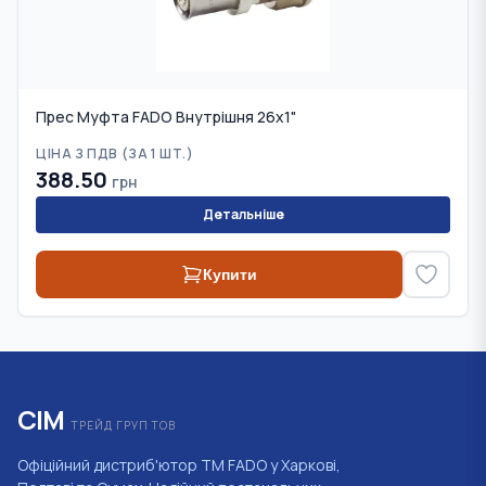
Прес Муфта FADO Внутрішня 26х1"
ЦІНА З ПДВ (
ЗА 1 ШТ.
)
388.50
грн
Детальніше
Купити
СІМ
ТРЕЙД ГРУП ТОВ
Офіційний дистриб'ютор ТМ FADO у Харкові,