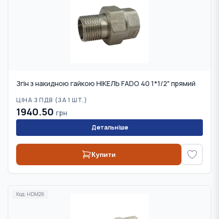
Згін з накидною гайкою НІКЕЛЬ FADO 40 1*1/2" прямий
ЦІНА З ПДВ (
ЗА 1 ШТ.
)
1940.50
грн
Детальніше
Купити
Код:
HDM26