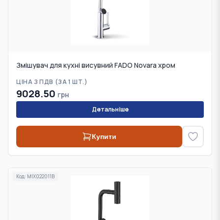
Змішувач для кухні висувний FADO Novara хром
ЦІНА З ПДВ (
ЗА 1 ШТ.
)
9028.50
грн
Детальніше
Купити
Код:
MIX022011B