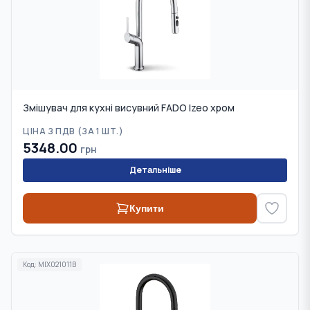
Змішувач для кухні висувний FADO Izeo хром
ЦІНА З ПДВ (
ЗА 1 ШТ.
)
5348.00
грн
Детальніше
Купити
Код:
MIX021011B