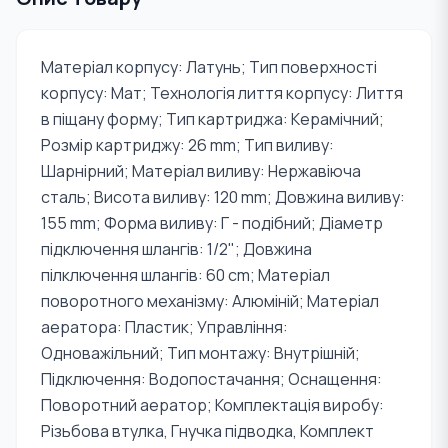
Матеріал корпусу: Латунь; Тип поверхності
корпусу: Мат; Технологія лиття корпусу: Лиття
в піщану форму; Тип картриджа: Керамічний;
Розмір картриджу: 26 mm; Тип виливу:
Шарнірний; Матеріал виливу: Нержавіюча
сталь; Висота виливу: 120 mm; Довжина виливу:
155 mm; Форма виливу: Г - подібний; Діаметр
підключення шлангів: 1/2"; Довжина
пілключення шлангів: 60 cm; Матеріал
поворотного механізму: Алюміній; Матеріал
аератора: Пластик; Управління:
Одноважільний; Тип монтажу: Внутрішній;
Підключення: Водопостачання; Оснащення:
Поворотний аератор; Комплектація виробу:
Різьбова втулка, Гнучка підводка, Комплект