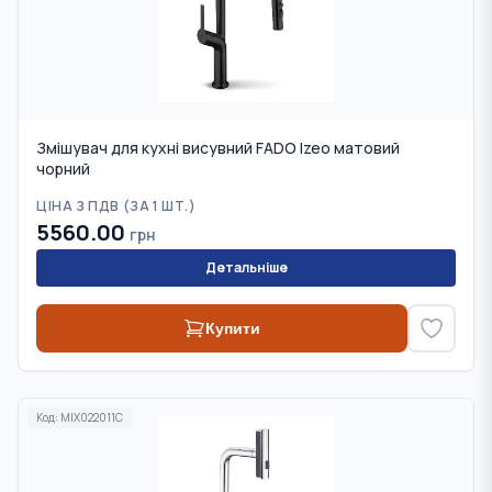
Змішувач для кухні висувний FADO Izeo матовий
чорний
ЦІНА З ПДВ (
ЗА 1 ШТ.
)
5560.00
грн
Детальніше
Купити
Код:
MIX022011C