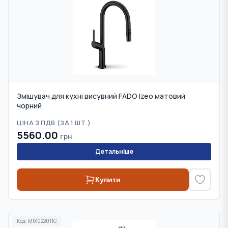
Змішувач для кухні висувний FADO Izeo матовий
чорний
ЦІНА З ПДВ (
ЗА 1 ШТ.
)
5560.00
грн
Детальніше
Купити
Код:
MIX022011C