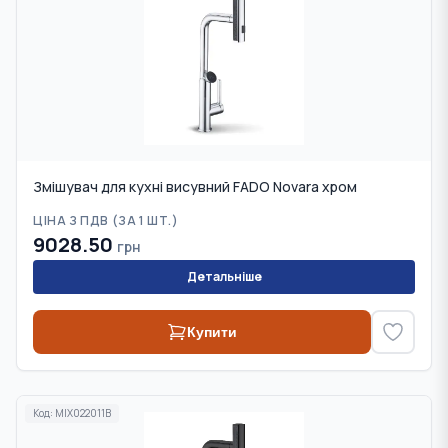
Змішувач для кухні висувний FADO Novara хром
ЦІНА З ПДВ (
ЗА 1 ШТ.
)
9028.50
грн
Детальніше
Купити
Код:
MIX022011B