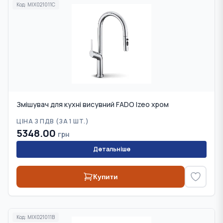
Код:
MIX021011C
Змішувач для кухні висувний FADO Izeo хром
ЦІНА З ПДВ (
ЗА 1 ШТ.
)
5348.00
грн
Детальніше
Купити
Код:
MIX021011B