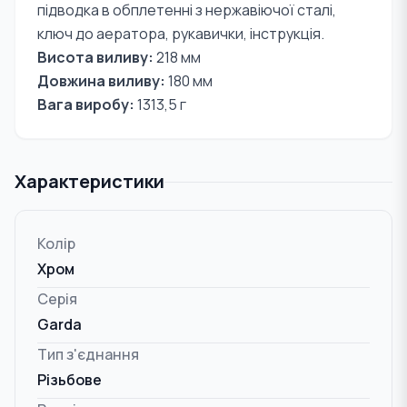
підводка в обплетенні з нержавіючої сталі,
ключ до аератора, рукавички, інструкція.
Висота виливу:
218 мм
Довжина виливу:
180 мм
Вага виробу:
1313,5 г
Характеристики
Колір
Хром
Серія
Garda
Тип з'єднання
Різьбове