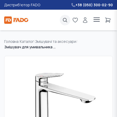
Дистриб'ютор FADO
+38 (050) 300-02-90
Головна
/
Каталог
/
Змішувачі та аксесуари
/
Змішувач для умивальника високий FADO Garda хром