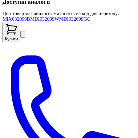
Доступні аналоги
Цей товар має аналоги. Натисніть на код для переходу:
MIX032099B
MIX032099W
MIX032099GG
Купити