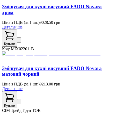
Змішувач для кухні висувний FADO Novara
хром
Ціна з ПДВ (
за 1 шт.
)
9028.50
грн
Детальніше
Купити
Код:
MIX022011B
Змішувач для кухні висувний FADO Novara
матовий чорний
Ціна з ПДВ (
за 1 шт.
)
9213.00
грн
Детальніше
Купити
СІМ
Трейд Груп ТОВ