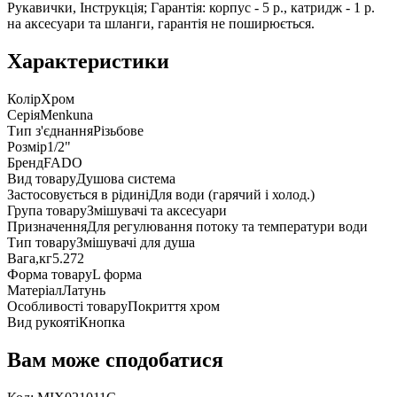
Рукавички, Інструкція; Гарантія: корпус - 5 р., катридж - 1 р.
на аксесуари та шланги, гарантія не поширюється.
Характеристики
Колір
Хром
Серія
Menkuna
Тип з'єднання
Різьбове
Розмір
1/2"
Бренд
FADO
Вид товару
Душова система
Застосовується в рідині
Для води (гарячий і холод.)
Група товару
Змішувачі та аксесуари
Призначення
Для регулювання потоку та температури води
Тип товару
Змішувачі для душа
Вага,кг
5.272
Форма товару
L форма
Матеріал
Латунь
Особливості товару
Покриття хром
Вид рукояті
Кнопка
Вам може сподобатися