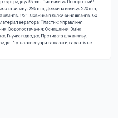
ір картриджу: 35 mm; Тип виливу: Поворотний/
Висота виливу: 295 mm; Довжина виливу: 220 mm;
 шлангів: 1/2"; Довжина підключення шлангів: 60
 Матеріал аератора: Пластик; Управління:
ення: Водопостачання; Оснащення: Зміна
ка, Гнучка підводка, Противага для виливу,
тридж - 1 р. на аксесуари та шланги, гарантія не