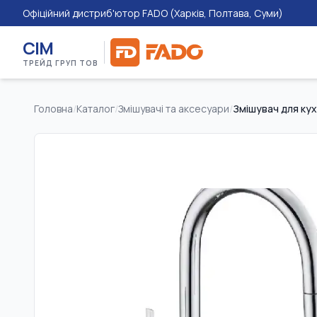
Офіційний дистриб'ютор FADO (Харків, Полтава, Суми)
СІМ
ТРЕЙД ГРУП ТОВ
Головна
/
Каталог
/
Змішувачі та аксесуари
/
Змішувач для кух