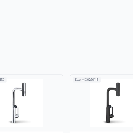
11C
Код:
MIX022011B