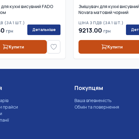
 для кухні висувний FADO
Змішувач для кухні висувни
ром
Novara матовий чорний
В (
ЗА 1 ШТ.
)
ЦІНА З ПДВ (
ЗА 1 ШТ.
)
50
9213.00
Детальніше
Дет
грн
грн
Купити
Купити
я
Покупцям
арів
Ваша впевненість
и прайси
Обмін та повернення
и
анії