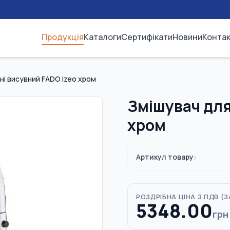
Продукція
Каталоги
Сертифікати
Новини
Конта
ні висувний FADO Izeo хром
Змішувач для
хром
Артикул товару:
РОЗДРІБНА ЦІНА З ПДВ (
З
5348.00
грн