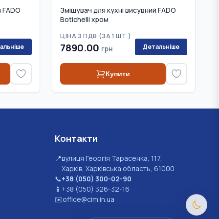
й FADO
Змішувач для кухні висувний FADO
Botichelli хром
ЦІНА З ПДВ (
ЗА 1 ШТ.
)
7890.00
альніше
Детальніше
грн
Купити
Контакти
📍
вулиця Георгія Тарасенка, 117,
Харків, Харківська область, 61000
📞
+38 (050) 300-02-90
📱
+38 (050) 326-32-16
✉️
office@cim.in.ua