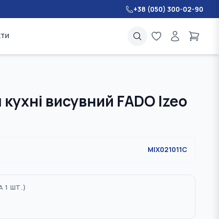
+38 (050) 300-02-90
кти
 кухні висувний FADO Izeo
MIX021011C
А 1 ШТ.
)