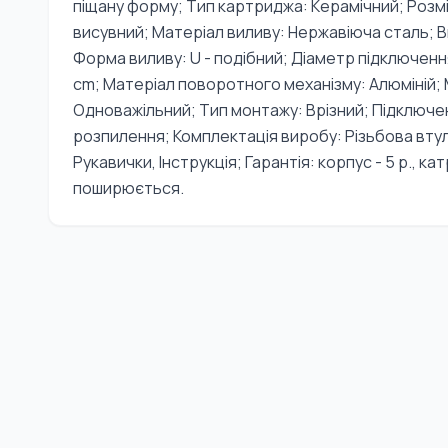
піщану форму; Тип картриджа: Керамічний; Розм
висувний; Матеріал виливу: Нержавіюча сталь; 
Форма виливу: U - подібний; Діаметр підключення
cm; Матеріал поворотного механізму: Алюміній;
Одноважільний; Тип монтажу: Врізний; Підключ
розпилення; Комплектація виробу: Різьбова втул
Рукавички, Інструкція; Гарантія: корпус - 5 р., ка
поширюється.