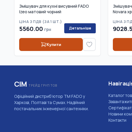
Змішувач для кухні висувний FADO
Змішувач
Izeo матовий чорний
Novara х
ЦІНА З ПДВ (
ЗА 1 ШТ.
)
ЦІНА З ПД
5560.00
9028.
Детальніше
грн
Купити
СІМ
Навігаці
ТРЕЙД ГРУП ТОВ
Каталог тов
Офіційний дистриб'ютор ТМ FADO у
Завантажит
Харкові, Полтаві та Сумах. Надійний
Сертифікат
постачальник інженерної сантехніки.
Новини комп
Контакти