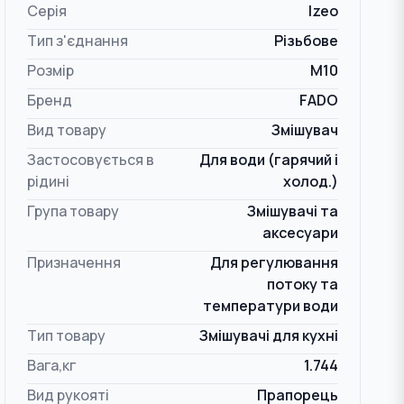
Серія
Izeo
Тип з'єднання
Різьбове
Розмір
M10
Бренд
FADO
Вид товару
Змішувач
Застосовується в
Для води (гарячий і
рідині
холод.)
Група товару
Змішувачі та
аксесуари
Призначення
Для регулювання
потоку та
температури води
Тип товару
Змішувачі для кухні
Вага,кг
1.744
Вид рукояті
Прапорець