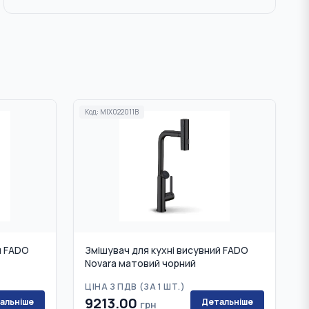
Код:
MIX022011B
й FADO
Змішувач для кухні висувний FADO
Novara матовий чорний
ЦІНА З ПДВ (
ЗА 1 ШТ.
)
9213.00
альніше
Детальніше
грн