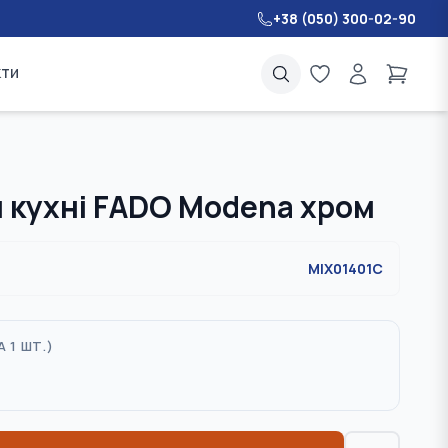
+38 (050) 300-02-90
кти
 кухні FADO Modena хром
MIX01401C
А 1 ШТ.
)