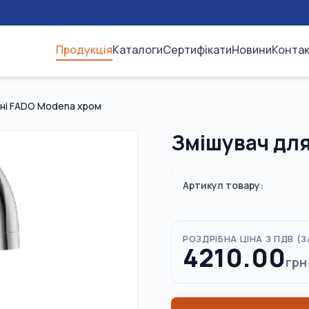
Продукція
Каталоги
Сертифікати
Новини
Конта
хні FADO Modena хром
Змішувач для
Артикул товару:
РОЗДРІБНА ЦІНА З ПДВ (
З
4210.00
грн