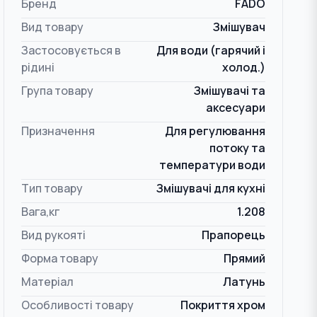
Бренд
FADO
Вид товару
Змішувач
Застосовується в
Для води (гарячий і
рідині
холод.)
Група товару
Змішувачі та
аксесуари
Призначення
Для регулювання
потоку та
температури води
Тип товару
Змішувачі для кухні
Вага,кг
1.208
Вид рукояті
Прапорець
Форма товару
Прямий
Матеріал
Латунь
Особливості товару
Покриття хром