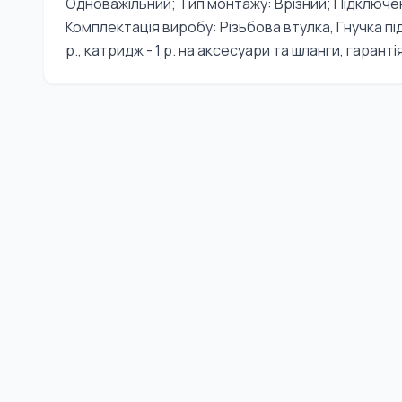
Одноважільний; Тип монтажу: Врізний; Підключ
Комплектація виробу: Різьбова втулка, Гнучка під
р., катридж - 1 р. на аксесуари та шланги, гаран