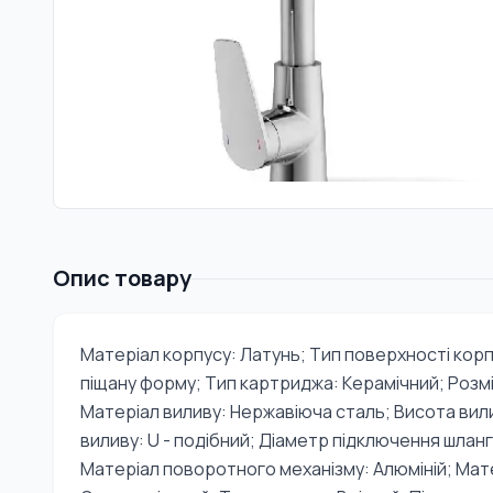
Опис товару
Матеріал корпусу: Латунь; Тип поверхності корп
піщану форму; Тип картриджа: Керамічний; Розм
Матеріал виливу: Нержавіюча сталь; Висота вил
виливу: U - подібний; Діаметр підключення шлангі
Матеріал поворотного механізму: Алюміній; Мат