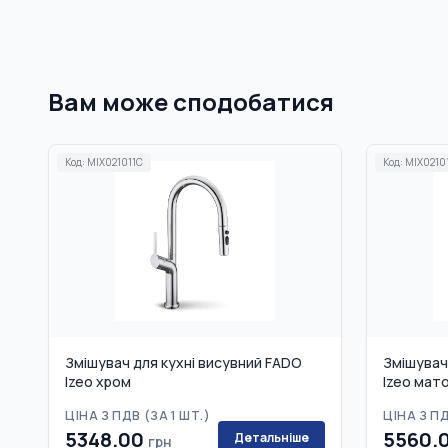
Вам може сподобатися
Код:
MIX021011C
Код:
MIX0210
Змішувач для кухні висувний FADO
Змішувач
Izeo хром
Izeo мат
ЦІНА З ПДВ (
ЗА 1 ШТ.
)
ЦІНА З ПД
5348.00
5560.
Детальніше
грн