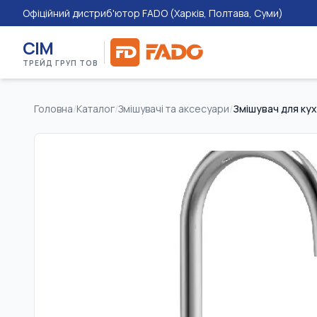
Офіційний дистриб'ютор FADO (Харків, Полтава, Суми)
СІМ
ТРЕЙД ГРУП ТОВ
Головна
/
Каталог
/
Змішувачі та аксесуари
/
Змішувач для ку