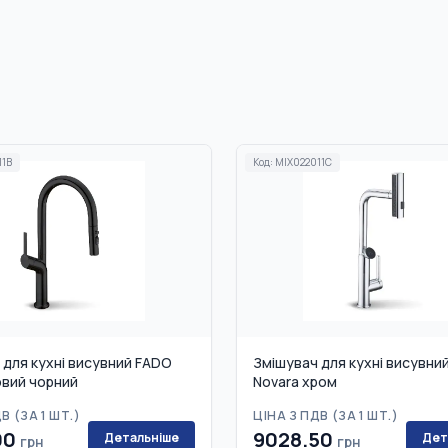
11B
Код:
MIX022011C
 для кухні висувний FADO
Змішувач для кухні висувни
овий чорний
Novara хром
В (
ЗА 1 ШТ.
)
ЦІНА З ПДВ (
ЗА 1 ШТ.
)
00
9028.50
Детальніше
Дет
грн
грн