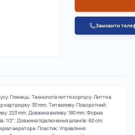
Замовити теле
усу: Глянець; Технологія лиття корпусу: Лиття в
ір картриджу: 30 mm; Тип виливу: Поворотний;
иву: 223 mm; Довжина виливу: 180 mm; Форма
в: 1/2"; Довжина підключення шлангів: 60 cm;
еріал аератора: Пластик; Управління: